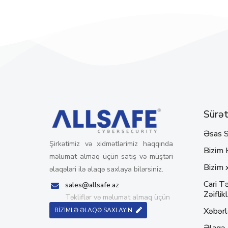
Sürətl
Əsas S
Şirkətimiz və xidmətlərimiz haqqında
Bizim 
məlumat almaq üçün satış və müştəri
Bizim 
əlaqələri ilə əlaqə saxlaya bilərsiniz.
Cari Tə
sales@allsafe.az
Zəiflikl
Təkliflər və məlumat almaq üçün
Xəbərl
BİZİMLƏ ƏLAQƏ SAXLAYIN