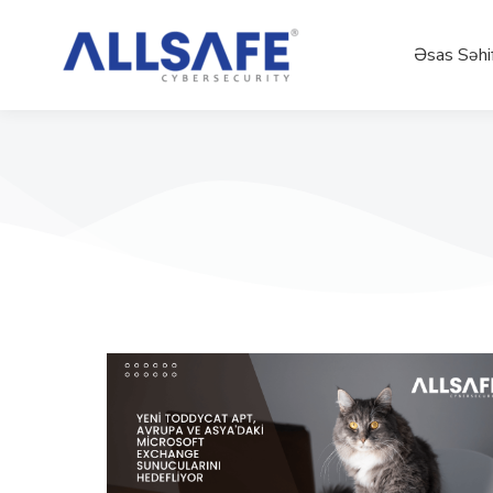
Əsas Səhi