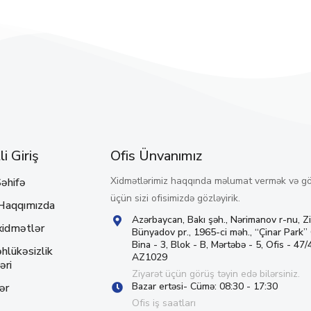
i Giriş
Ofis Ünvanımız
Xidmətlərimiz haqqında məlumat vermək və g
əhifə
üçün sizi ofisimizdə gözləyirik.
Haqqımızda
Azərbaycan, Bakı şəh., Nərimanov r-nu, Z
xidmətlər
Bünyadov pr., 1965-ci məh., “Çinar Park”
Bina - 3, Blok - B, Mərtəbə - 5, Ofis - 47/4
hlükəsizlik
AZ1029
əri
Ziyarət üçün görüş təyin edə bilərsiniz.
Bazar ertəsi- Cümə: 08:30 - 17:30
ər
Ofis iş saatları