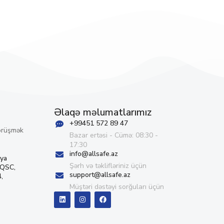
Əlaqə məlumatlarımız
+99451 572 89 47
örüşmək
Bazar ertəsi - Cümə: 08:30 -
17:30
info@allsafe.az
iya
Şərh və təklifləriniz üçün
 QSC,
support@allsafe.az
,
Müştəri dəstəyi sorğuları üçün