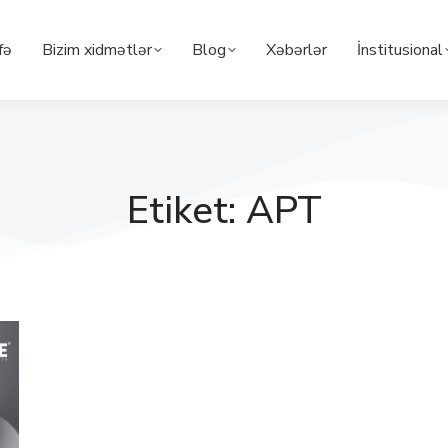
fə
Bizim xidmətlər
Blog
Xəbərlər
İnstitusional
Etiket: APT