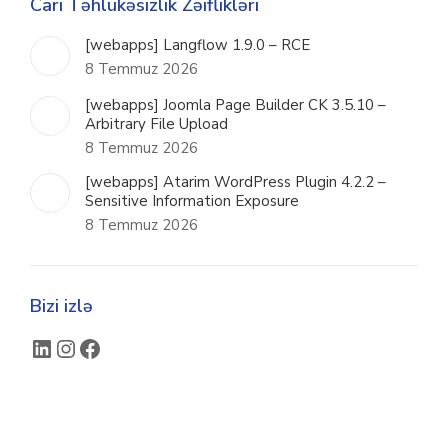
Cari Təhlükəsizlik Zəiflikləri
[webapps] Langflow 1.9.0 – RCE
8 Temmuz 2026
[webapps] Joomla Page Builder CK 3.5.10 –
Arbitrary File Upload
8 Temmuz 2026
[webapps] Atarim WordPress Plugin 4.2.2 –
Sensitive Information Exposure
8 Temmuz 2026
Bizi izlə