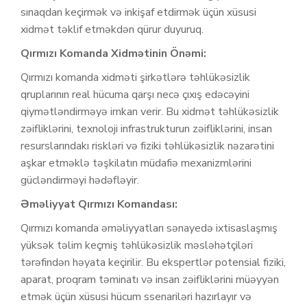
sınaqdan keçirmək və inkişaf etdirmək üçün xüsusi
xidmət təklif etməkdən qürur duyuruq.
Qırmızı Komanda Xidmətinin Önəmi:
Qırmızı komanda xidməti şirkətlərə təhlükəsizlik
qruplarının real hücuma qarşı necə çıxış edəcəyini
qiymətləndirməyə imkan verir. Bu xidmət təhlükəsizlik
zəifliklərini, texnoloji infrastrukturun zəifliklərini, insan
resurslarındakı riskləri və fiziki təhlükəsizlik nəzarətini
aşkar etməklə təşkilatın müdafiə mexanizmlərini
gücləndirməyi hədəfləyir.
Əməliyyat Qırmızı Komandası:
Qırmızı komanda əməliyyatları sənayedə ixtisaslaşmış
yüksək təlim keçmiş təhlükəsizlik məsləhətçiləri
tərəfindən həyata keçirilir. Bu ekspertlər potensial fiziki,
aparat, proqram təminatı və insan zəifliklərini müəyyən
etmək üçün xüsusi hücum ssenariləri hazırlayır və