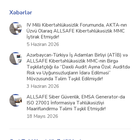
Xəbərlər
IV Milli Kibertəhlükəsizlik Forumunda, AKTA-nın
Üzvü Olaraq ALLSAFE Kibertəhlükəsizlik MMC
İştirak Etmişdir!
5 Haziran 2026
Azərbaycan-Türkiyə İş Adamları Birliyi (ATİB) və
ALLSAFE Kibertəhlükəsizlik MMC-nin Birgə
Təşkilatçılığı ilə “Daxili Audit Ayına Özəl: Auditdə
Risk və Uyğunsuzluqların İdarə Edilməsi”
Mövzusunda Təlim Təşkil Edilmişdir!
3 Haziran 2026
ALLSAFE Siber Güvenlik, EMSA Generator-da
ISO 27001 İnformasiya Təhlükəsizliyi
Maarifləndirmə Təlimi Təşkil Etmişdir!
18 Mayıs 2026