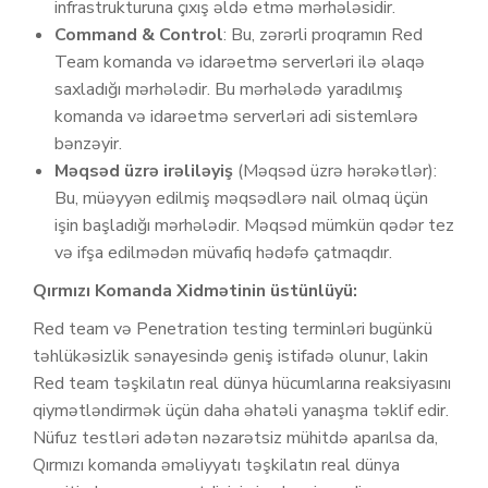
infrastrukturuna çıxış əldə etmə mərhələsidir.
Command & Control
: Bu, zərərli proqramın Red
Team komanda və idarəetmə serverləri ilə əlaqə
saxladığı mərhələdir. Bu mərhələdə yaradılmış
komanda və idarəetmə serverləri adi sistemlərə
bənzəyir.
Məqsəd üzrə irəliləyiş
(Məqsəd üzrə hərəkətlər):
Bu, müəyyən edilmiş məqsədlərə nail olmaq üçün
işin başladığı mərhələdir. Məqsəd mümkün qədər tez
və ifşa edilmədən müvafiq hədəfə çatmaqdır.
Qırmızı Komanda Xidmətinin üstünlüyü:
Red team və Penetration testing terminləri bugünkü
təhlükəsizlik sənayesində geniş istifadə olunur, lakin
Red team təşkilatın real dünya hücumlarına reaksiyasını
qiymətləndirmək üçün daha əhatəli yanaşma təklif edir.
Nüfuz testləri adətən nəzarətsiz mühitdə aparılsa da,
Qırmızı komanda əməliyyatı təşkilatın real dünya