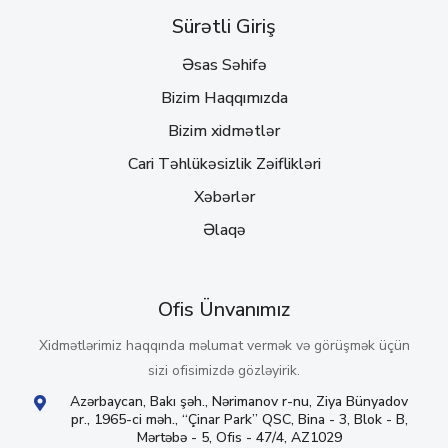
Sürətli Giriş
Əsas Səhifə
Bizim Haqqımızda
Bizim xidmətlər
Cari Təhlükəsizlik Zəiflikləri
Xəbərlər
Əlaqə
Ofis Ünvanımız
Xidmətlərimiz haqqında məlumat vermək və görüşmək üçün
sizi ofisimizdə gözləyirik.
Azərbaycan, Bakı şəh., Nərimanov r-nu, Ziya Bünyadov
pr., 1965-ci məh., “Çinar Park” QSC, Bina - 3, Blok - B,
Mərtəbə - 5, Ofis - 47/4, AZ1029