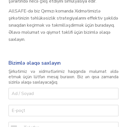
şəraitində necə çıxış etdiyini simulyasiya edir.
AllSAFE-də biz Qırmızı komanda Xidmətimizlə
şirkətinizin təhlükəsizlik strategiyalarını effektiv şəkildə
sınaqdan keçirmək və təkmilləşdirmək üçün buradayıq.
Əlavə məlumat və qiymət təklifi üçün bizimlə əlaqə
saxlayın.
Bizimlə əlaqə saxlayın
Şirkətimiz və xidmətlərimiz haqqında məlumat əldə
etmək üçün lütfən mesaj buraxın. Biz ən qısa zamanda
sizinlə əlaqə saxlayacağıq.