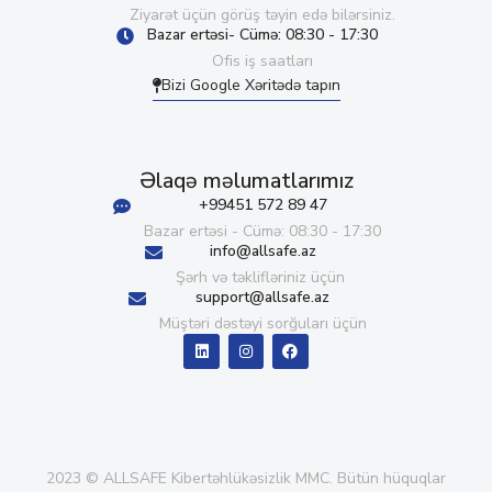
Ziyarət üçün görüş təyin edə bilərsiniz.
Bazar ertəsi- Cümə: 08:30 - 17:30
Ofis iş saatları
Bizi Google Xəritədə tapın
Əlaqə məlumatlarımız
+99451 572 89 47
Bazar ertəsi - Cümə: 08:30 - 17:30
info@allsafe.az
Şərh və təklifləriniz üçün
support@allsafe.az
Müştəri dəstəyi sorğuları üçün
2023 © ALLSAFE Kibertəhlükəsizlik MMC. Bütün hüquqlar