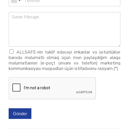
ALLSAFE-nin təklif edəcəyi imkanlar və üstünlüklər
barədə məlumatlı olmaq üçün mən paylaşdığım əlaqə
məlumatlarının (e-poçt ünvanı və telefon) marketinq
kommunikasiyası məqsədləri üçün istifadəsinə razıyam.(*)
Gönder