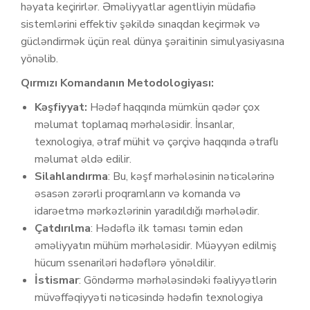
həyata keçirirlər. Əməliyyatlar agentliyin müdafiə
sistemlərini effektiv şəkildə sınaqdan keçirmək və
gücləndirmək üçün real dünya şəraitinin simulyasiyasına
yönəlib.
Qırmızı Komandanın Metodologiyası:
Kəşfiyyat:
Hədəf haqqında mümkün qədər çox
məlumat toplamaq mərhələsidir. İnsanlar,
texnologiya, ətraf mühit və çərçivə haqqında ətraflı
məlumat əldə edilir.
Silahlandırma
: Bu, kəşf mərhələsinin nəticələrinə
əsasən zərərli proqramların və komanda və
idarəetmə mərkəzlərinin yaradıldığı mərhələdir.
Çatdırılma
: Hədəflə ilk təması təmin edən
əməliyyatın mühüm mərhələsidir. Müəyyən edilmiş
hücum ssenariləri hədəflərə yönəldilir.
İstismar
: Göndərmə mərhələsindəki fəaliyyətlərin
müvəffəqiyyəti nəticəsində hədəfin texnologiya