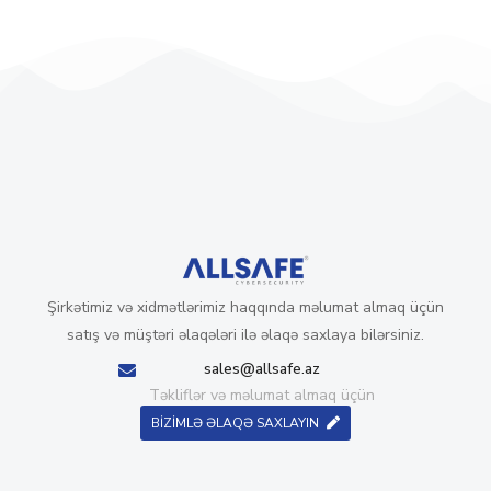
Şirkətimiz və xidmətlərimiz haqqında məlumat almaq üçün
satış və müştəri əlaqələri ilə əlaqə saxlaya bilərsiniz.
sales@allsafe.az
Təkliflər və məlumat almaq üçün
BİZİMLƏ ƏLAQƏ SAXLAYIN