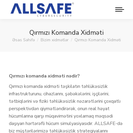
Qırmızı Komanda Xidməti
Əsas Səhifə
Bizim xidmətlər
Qırmızı Komanda Xidməti
You are here:
Qırmızı komanda xidməti nədir?
Qırmızı komanda xidməti təşkilatın təhlükəsizlik
infrastrukturunu, cihazlarını, şəbəkələrini, işçilərini,
tətbiqlərini və fiziki təhlükəsizlik nəzarətlərini çoxqatlı
perspektivdən qiymətləndirərək, onun real həyat
hücumlarına qarşı müqavimətini yoxlamaq məqsədi
daşıyan hərtərəfli hücum simulyasiyasıdır. ALLSAFE-də
biz müştərilərimizə təhlükəsizlik strategiyalarını