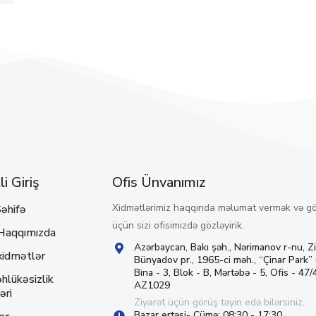
i Giriş
Ofis Ünvanımız
Xidmətlərimiz haqqında məlumat vermək və g
əhifə
üçün sizi ofisimizdə gözləyirik.
Haqqımızda
Azərbaycan, Bakı şəh., Nərimanov r-nu, Z
xidmətlər
Bünyadov pr., 1965-ci məh., “Çinar Park”
Bina - 3, Blok - B, Mərtəbə - 5, Ofis - 47/4
hlükəsizlik
AZ1029
əri
Ziyarət üçün görüş təyin edə bilərsiniz.
Bazar ertəsi- Cümə: 08:30 - 17:30