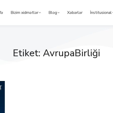
fə
Bizim xidmətlər
Blog
Xəbərlər
İnstitusional
Etiket: AvrupaBirliği