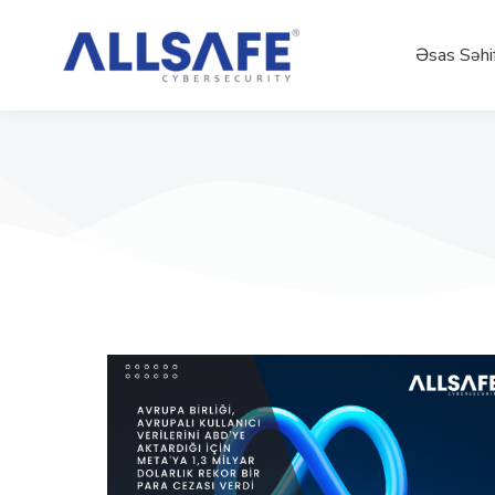
Əsas Səhi