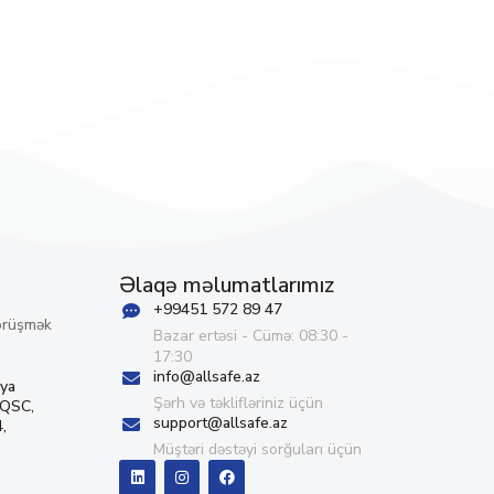
Əlaqə məlumatlarımız
+99451 572 89 47
örüşmək
Bazar ertəsi - Cümə: 08:30 -
17:30
info@allsafe.az
iya
Şərh və təklifləriniz üçün
 QSC,
support@allsafe.az
,
Müştəri dəstəyi sorğuları üçün