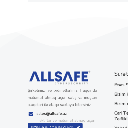
Sürətl
Əsas S
Şirkətimiz və xidmətlərimiz haqqında
Bizim 
məlumat almaq üçün satış və müştəri
Bizim 
əlaqələri ilə əlaqə saxlaya bilərsiniz.
Cari Tə
sales@allsafe.az
Zəiflikl
Təkliflər və məlumat almaq üçün
BİZİMLƏ ƏLAQƏ SAXLAYIN