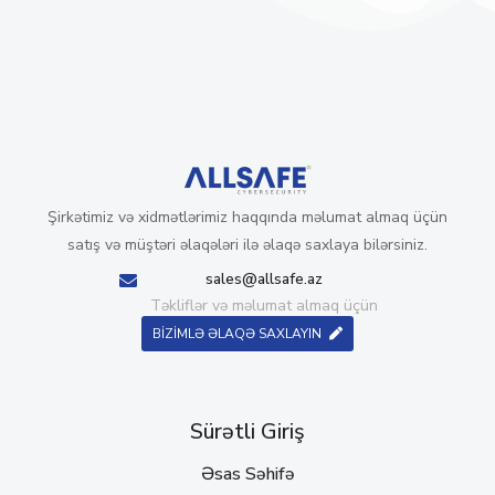
Şirkətimiz və xidmətlərimiz haqqında məlumat almaq üçün
satış və müştəri əlaqələri ilə əlaqə saxlaya bilərsiniz.
sales@allsafe.az
Təkliflər və məlumat almaq üçün
BİZİMLƏ ƏLAQƏ SAXLAYIN
Sürətli Giriş
Əsas Səhifə