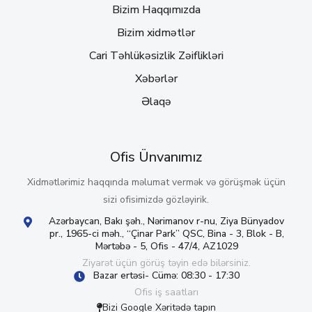
Bizim Haqqımızda
Bizim xidmətlər
Cari Təhlükəsizlik Zəiflikləri
Xəbərlər
Əlaqə
Ofis Ünvanımız
Xidmətlərimiz haqqında məlumat vermək və görüşmək üçün
sizi ofisimizdə gözləyirik.
Azərbaycan, Bakı şəh., Nərimanov r-nu, Ziya Bünyadov
pr., 1965-ci məh., “Çinar Park” QSC, Bina - 3, Blok - B,
Mərtəbə - 5, Ofis - 47/4, AZ1029
Ziyarət üçün görüş təyin edə bilərsiniz.
Bazar ertəsi- Cümə: 08:30 - 17:30
Ofis iş saatları
Bizi Google Xəritədə tapın