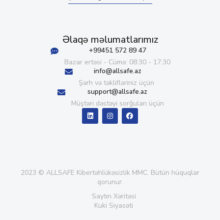
Əlaqə məlumatlarımız
+99451 572 89 47
Bazar ertəsi - Cümə: 08:30 - 17:30
info@allsafe.az
Şərh və təklifləriniz üçün
support@allsafe.az
Müştəri dəstəyi sorğuları üçün
2023 © ALLSAFE Kibertəhlükəsizlik MMC. Bütün hüquqlar
qorunur.
Saytın Xəritəsi
Kuki Siyasəti