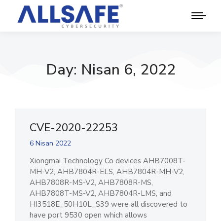
Day: Nisan 6, 2022
CVE-2020-22253
6 Nisan 2022
Xiongmai Technology Co devices AHB7008T-
MH-V2, AHB7804R-ELS, AHB7804R-MH-V2,
AHB7808R-MS-V2, AHB7808R-MS,
AHB7808T-MS-V2, AHB7804R-LMS, and
HI3518E_50H10L_S39 were all discovered to
have port 9530 open which allows