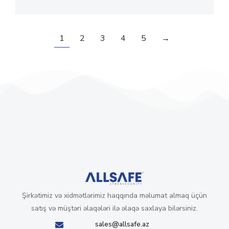
1
2
3
4
5
→
Şirkətimiz və xidmətlərimiz haqqında məlumat almaq üçün
satış və müştəri əlaqələri ilə əlaqə saxlaya bilərsiniz.
sales@allsafe.az