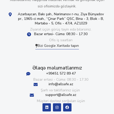
sizi ofisimizdə gözləyirik.
Azərbaycan, Bakı şəh., Nərimanov r-nu, Ziya Bünyadov
pr., 1965-ci məh., “Çinar Park” QSC, Bina - 3, Blok - B,
Mərtəbə - 5, Ofis - 47/4, AZ1029
Ziyarət üçün görüş təyin edə bilərsiniz.
Bazar ertəsi- Cümə: 08:30 - 17:30
Ofis iş saatları
Bizi Google Xəritədə tapın
Əlaqə məlumatlarımız
+99451 572 89 47
Bazar ertəsi - Cümə: 08:30 - 17:30
info@allsafe.az
Şərh və təklifləriniz üçün
support@allsafe.az
Müştəri dəstəyi sorğuları üçün