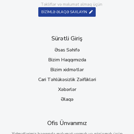
Təkliflər və məlumat almaq üçün
BİZİMLƏ ƏLAQƏ SAXLAYIN
Sürətli Giriş
Əsas Səhifə
Bizim Haqqımızda
Bizim xidmətlər
Cari Təhlükəsizlik Zəiflikləri
Xəbərlər
Əlaqə
Ofis Ünvanımız
Xidmətlərimiz haqqında məlumat vermək və görüşmək üçün