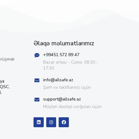
Əlaqə məlumatlarımız
+99451 572 89 47
örüşmək
Bazar ertəsi - Cümə: 08:30 -
17:30
info@allsafe.az
iya
 QSC,
Şərh və təklifləriniz üçün
,
support@allsafe.az
Müştəri dəstəyi sorğuları üçün