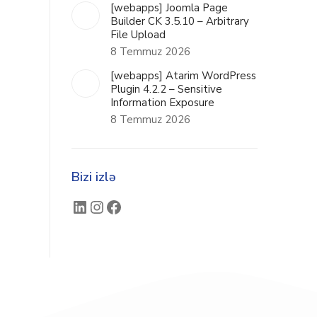
[webapps] Joomla Page
Builder CK 3.5.10 – Arbitrary
File Upload
8 Temmuz 2026
[webapps] Atarim WordPress
Plugin 4.2.2 – Sensitive
Information Exposure
8 Temmuz 2026
Bizi izlə