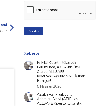
RAKI
4717
Gönder
Xəbərlər
IV Milli Kibertəhlükəsizlik
Forumunda, AKTA-nın Üzvü
Olaraq ALLSAFE
Kibertəhlükəsizlik MMC İştirak
Etmişdir!
5 Haziran 2026
Azərbaycan-Türkiyə İş
Adamları Birliyi (ATİB) və
ALLSAFE Kibertəhlükəsizlik