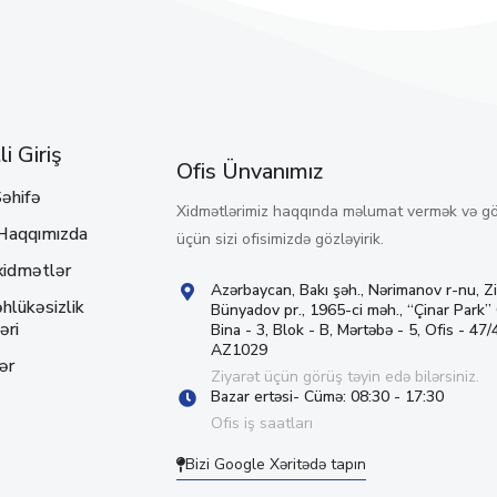
i Giriş
Ofis Ünvanımız
əhifə
Xidmətlərimiz haqqında məlumat vermək və g
Haqqımızda
üçün sizi ofisimizdə gözləyirik.
xidmətlər
Azərbaycan, Bakı şəh., Nərimanov r-nu, Z
hlükəsizlik
Bünyadov pr., 1965-ci məh., “Çinar Park”
əri
Bina - 3, Blok - B, Mərtəbə - 5, Ofis - 47/4
AZ1029
ər
Ziyarət üçün görüş təyin edə bilərsiniz.
Bazar ertəsi- Cümə: 08:30 - 17:30
Ofis iş saatları
Bizi Google Xəritədə tapın