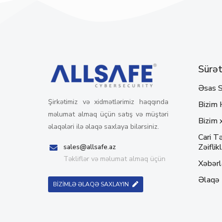
Sürətl
Əsas S
Şirkətimiz və xidmətlərimiz haqqında
Bizim 
məlumat almaq üçün satış və müştəri
Bizim 
əlaqələri ilə əlaqə saxlaya bilərsiniz.
Cari Tə
Zəiflikl
sales@allsafe.az
Təkliflər və məlumat almaq üçün
Xəbərl
Əlaqə
BİZİMLƏ ƏLAQƏ SAXLAYIN