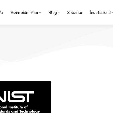
fə
Bizim xidmətlər
Blog
Xəbərlər
İnstitusional