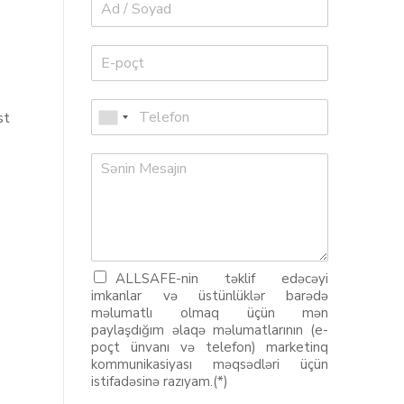
st
ALLSAFE-nin təklif edəcəyi
imkanlar və üstünlüklər barədə
məlumatlı olmaq üçün mən
paylaşdığım əlaqə məlumatlarının (e-
poçt ünvanı və telefon) marketinq
kommunikasiyası məqsədləri üçün
istifadəsinə razıyam.(*)