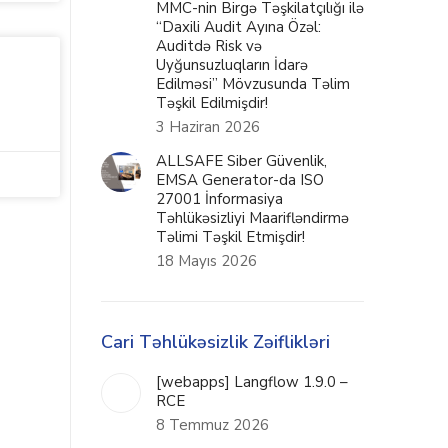
MMC-nin Birgə Təşkilatçılığı ilə
“Daxili Audit Ayına Özəl:
Auditdə Risk və
Uyğunsuzluqların İdarə
Edilməsi” Mövzusunda Təlim
Təşkil Edilmişdir!
3 Haziran 2026
ALLSAFE Siber Güvenlik,
EMSA Generator-da ISO
27001 İnformasiya
Təhlükəsizliyi Maarifləndirmə
Təlimi Təşkil Etmişdir!
18 Mayıs 2026
Cari Təhlükəsizlik Zəiflikləri
[webapps] Langflow 1.9.0 –
RCE
8 Temmuz 2026