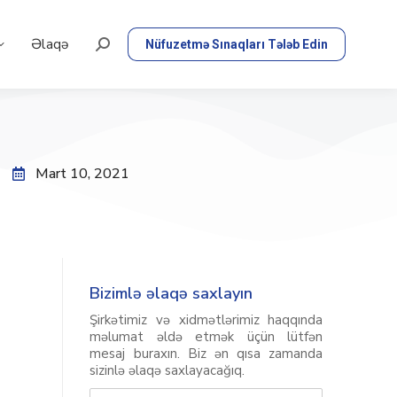
Əlaqə
Nüfuzetmə Sınaqları Tələb Edin
Mart 10, 2021
Bizimlə əlaqə saxlayın
Şirkətimiz və xidmətlərimiz haqqında
məlumat əldə etmək üçün lütfən
mesaj buraxın. Biz ən qısa zamanda
sizinlə əlaqə saxlayacağıq.