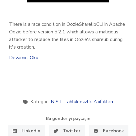
There is a race condition in OozieSharelibCLI in Apache
Oozie before version 5.2.1 which allows a malicious
attacker to replace the files in Oozie's sharelib during
it's creation.
Devamını Oku
Kategori:
NIST-Təhlükəsizlik Zəiflikləri
Bu gönderiyi paylaşın
LinkedIn
Twitter
Facebook