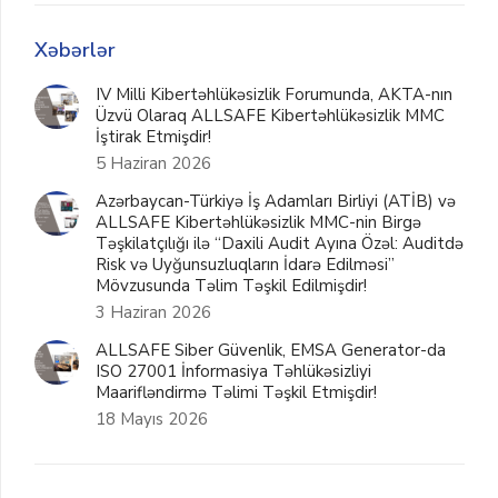
Xəbərlər
IV Milli Kibertəhlükəsizlik Forumunda, AKTA-nın
Üzvü Olaraq ALLSAFE Kibertəhlükəsizlik MMC
İştirak Etmişdir!
5 Haziran 2026
Azərbaycan-Türkiyə İş Adamları Birliyi (ATİB) və
ALLSAFE Kibertəhlükəsizlik MMC-nin Birgə
Təşkilatçılığı ilə “Daxili Audit Ayına Özəl: Auditdə
Risk və Uyğunsuzluqların İdarə Edilməsi”
Mövzusunda Təlim Təşkil Edilmişdir!
3 Haziran 2026
ALLSAFE Siber Güvenlik, EMSA Generator-da
ISO 27001 İnformasiya Təhlükəsizliyi
Maarifləndirmə Təlimi Təşkil Etmişdir!
18 Mayıs 2026