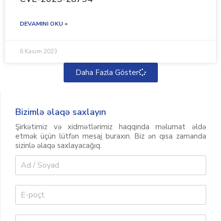
DEVAMINI OKU »
6 Kasım 2023
Daha Fazla Göster
Bizimlə əlaqə saxlayın
Şirkətimiz və xidmətlərimiz haqqında məlumat əldə
etmək üçün lütfən mesaj buraxın. Biz ən qısa zamanda
sizinlə əlaqə saxlayacağıq.