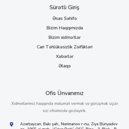
Sürətli Giriş
Əsas Səhifə
Bizim Haqqımızda
Bizim xidmətlər
Cari Təhlükəsizlik Zəiflikləri
Xəbərlər
Əlaqə
Ofis Ünvanımız
Xidmətlərimiz haqqında məlumat vermək və görüşmək üçün
sizi ofisimizdə gözləyirik.
Azərbaycan, Bakı şəh., Nərimanov r-nu, Ziya Bünyadov