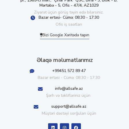
pr., 1965-ci məh., “Çinar Park” QSC, Bina - 3, Blok - B,
Mərtəbə - 5, Ofis - 47/4, AZ1029
Ziyarət üçün görüş təyin edə bilərsiniz.
Bazar ertəsi- Cümə: 08:30 - 17:30
Ofis iş saatları
Bizi Google Xəritədə tapın
Əlaqə məlumatlarımız
+99451 572 89 47
Bazar ertəsi - Cümə: 08:30 - 17:30
info@allsafe.az
Şərh və təklifləriniz üçün
support@allsafe.az
Müştəri dəstəyi sorğuları üçün