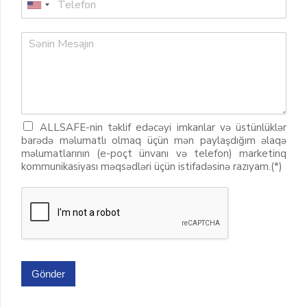
ALLSAFE-nin təklif edəcəyi imkanlar və üstünlüklər
barədə məlumatlı olmaq üçün mən paylaşdığım əlaqə
məlumatlarının (e-poçt ünvanı və telefon) marketinq
kommunikasiyası məqsədləri üçün istifadəsinə razıyam.(*)
Gönder