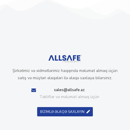
Şirkətimiz və xidmətlərimiz haqqında məlumat almaq üçün
satış və müştəri əlaqələri ilə əlaqə saxlaya bilərsiniz.
sales@allsafe.az
Təkliflər və məlumat almaq üçün
BİZİMLƏ ƏLAQƏ SAXLAYIN