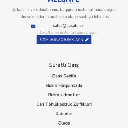
Şirkətimiz və xidmətlərimiz haqqında məlumat almaq üçün
satış və müştəri əlaqələri ilə əlaqə saxlaya bilərsiniz.
sales@allsafe.az
Təkliflər və məlumat almaq üçün
BİZİMLƏ ƏLAQƏ SAXLAYIN
Sürətli Giriş
Əsas Səhifə
Bizim Haqqımızda
Bizim xidmətlər
Cari Təhlükəsizlik Zəiflikləri
Xəbərlər
Əlaqə