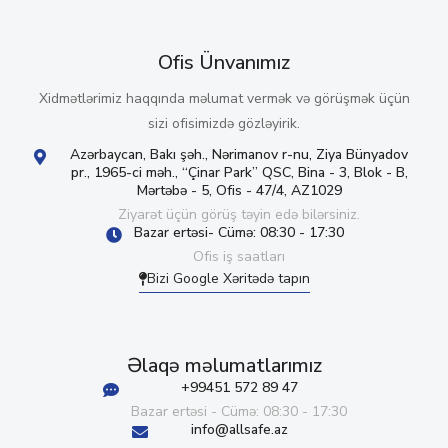
Ofis Ünvanımız
Xidmətlərimiz haqqında məlumat vermək və görüşmək üçün
sizi ofisimizdə gözləyirik.
Azərbaycan, Bakı şəh., Nərimanov r-nu, Ziya Bünyadov
pr., 1965-ci məh., “Çinar Park” QSC, Bina - 3, Blok - B,
Mərtəbə - 5, Ofis - 47/4, AZ1029
Ziyarət üçün görüş təyin edə bilərsiniz.
Bazar ertəsi- Cümə: 08:30 - 17:30
Ofis iş saatları
Bizi Google Xəritədə tapın
Əlaqə məlumatlarımız
+99451 572 89 47
Bazar ertəsi - Cümə: 08:30 - 17:30
info@allsafe.az