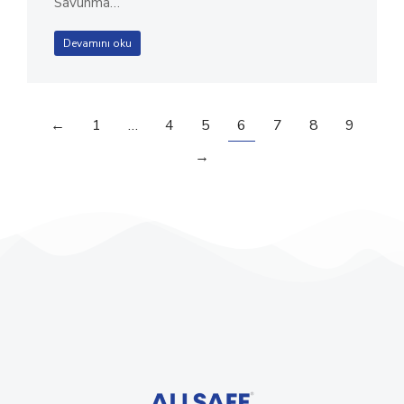
Savunma…
Devamını oku
←
1
…
4
5
6
7
8
9
→