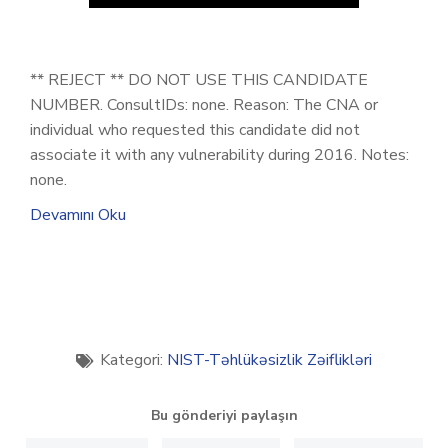
** REJECT ** DO NOT USE THIS CANDIDATE
NUMBER. ConsultIDs: none. Reason: The CNA or
individual who requested this candidate did not
associate it with any vulnerability during 2016. Notes:
none.
Devamını Oku
Kategori:
NIST-Təhlükəsizlik Zəiflikləri
Bu gönderiyi paylaşın