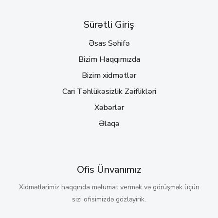
Sürətli Giriş
Əsas Səhifə
Bizim Haqqımızda
Bizim xidmətlər
Cari Təhlükəsizlik Zəiflikləri
Xəbərlər
Əlaqə
Ofis Ünvanımız
Xidmətlərimiz haqqında məlumat vermək və görüşmək üçün
sizi ofisimizdə gözləyirik.