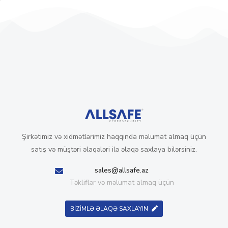
Şirkətimiz və xidmətlərimiz haqqında məlumat almaq üçün
satış və müştəri əlaqələri ilə əlaqə saxlaya bilərsiniz.
sales@allsafe.az
Təkliflər və məlumat almaq üçün
BİZİMLƏ ƏLAQƏ SAXLAYIN