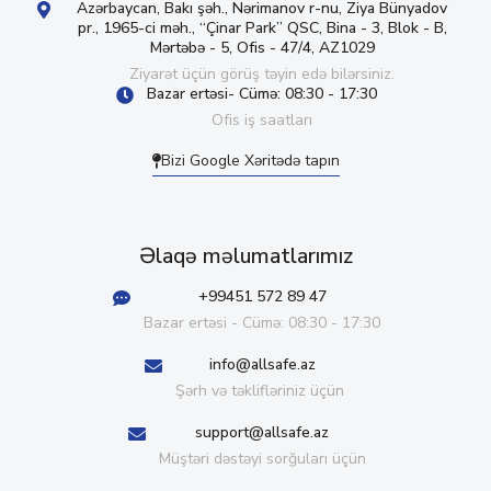
Azərbaycan, Bakı şəh., Nərimanov r-nu, Ziya Bünyadov
pr., 1965-ci məh., “Çinar Park” QSC, Bina - 3, Blok - B,
Mərtəbə - 5, Ofis - 47/4, AZ1029
Ziyarət üçün görüş təyin edə bilərsiniz.
Bazar ertəsi- Cümə: 08:30 - 17:30
Ofis iş saatları
Bizi Google Xəritədə tapın
Əlaqə məlumatlarımız
+99451 572 89 47
Bazar ertəsi - Cümə: 08:30 - 17:30
info@allsafe.az
Şərh və təklifləriniz üçün
support@allsafe.az
Müştəri dəstəyi sorğuları üçün