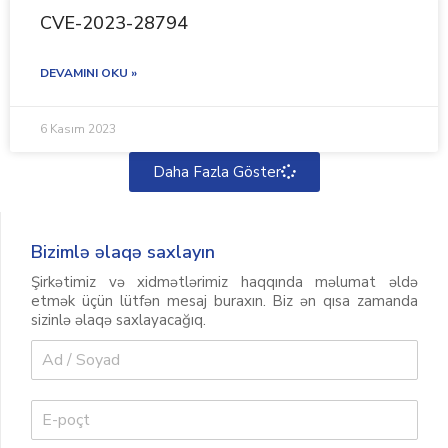
CVE-2023-28794
DEVAMINI OKU »
6 Kasım 2023
Daha Fazla Göster
Bizimlə əlaqə saxlayın
Şirkətimiz və xidmətlərimiz haqqında məlumat əldə
etmək üçün lütfən mesaj buraxın. Biz ən qısa zamanda
sizinlə əlaqə saxlayacağıq.