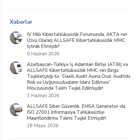
Xəbərlər
IV Milli Kibertəhlükəsizlik Forumunda, AKTA-nın
Üzvü Olaraq ALLSAFE Kibertəhlükəsizlik MMC
İştirak Etmişdir!
5 Haziran 2026
Azərbaycan-Türkiyə İş Adamları Birliyi (ATİB) və
ALLSAFE Kibertəhlükəsizlik MMC-nin Birgə
Təşkilatçılığı ilə “Daxili Audit Ayına Özəl: Auditdə
Risk və Uyğunsuzluqların İdarə Edilməsi”
Mövzusunda Təlim Təşkil Edilmişdir!
3 Haziran 2026
ALLSAFE Siber Güvenlik, EMSA Generator-da
ISO 27001 İnformasiya Təhlükəsizliyi
Maarifləndirmə Təlimi Təşkil Etmişdir!
18 Mayıs 2026