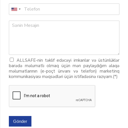
ALLSAFE-nin təklif edəcəyi imkanlar və üstünlüklər
barədə məlumatlı olmaq üçün mən paylaşdığım əlaqə
məlumatlarının (e-poçt ünvanı və telefon) marketinq
kommunikasiyası məqsədləri üçün istifadəsinə razıyam.(*)
Gönder