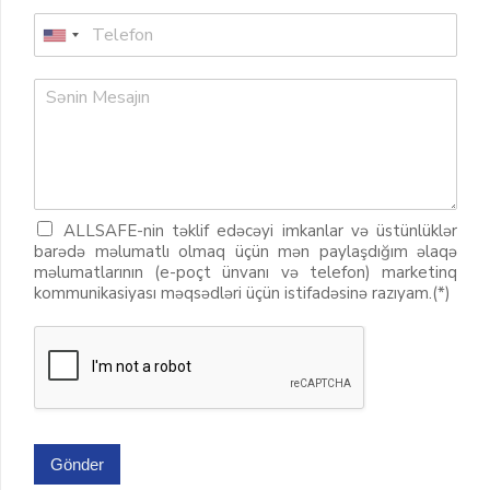
ALLSAFE-nin təklif edəcəyi imkanlar və üstünlüklər
barədə məlumatlı olmaq üçün mən paylaşdığım əlaqə
məlumatlarının (e-poçt ünvanı və telefon) marketinq
kommunikasiyası məqsədləri üçün istifadəsinə razıyam.(*)
Gönder