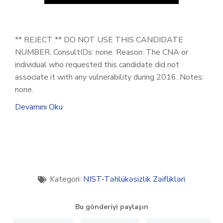
** REJECT ** DO NOT USE THIS CANDIDATE
NUMBER. ConsultIDs: none. Reason: The CNA or
individual who requested this candidate did not
associate it with any vulnerability during 2016. Notes:
none.
Devamını Oku
Kategori:
NIST-Təhlükəsizlik Zəiflikləri
Bu gönderiyi paylaşın