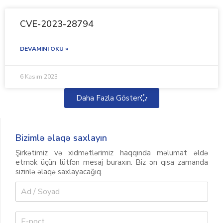
CVE-2023-28794
DEVAMINI OKU »
6 Kasım 2023
Daha Fazla Göster
Bizimlə əlaqə saxlayın
Şirkətimiz və xidmətlərimiz haqqında məlumat əldə
etmək üçün lütfən mesaj buraxın. Biz ən qısa zamanda
sizinlə əlaqə saxlayacağıq.