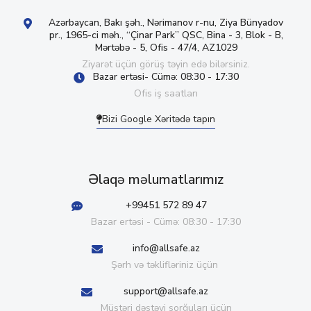
Azərbaycan, Bakı şəh., Nərimanov r-nu, Ziya Bünyadov
pr., 1965-ci məh., “Çinar Park” QSC, Bina - 3, Blok - B,
Mərtəbə - 5, Ofis - 47/4, AZ1029
Ziyarət üçün görüş təyin edə bilərsiniz.
Bazar ertəsi- Cümə: 08:30 - 17:30
Ofis iş saatları
Bizi Google Xəritədə tapın
Əlaqə məlumatlarımız
+99451 572 89 47
Bazar ertəsi - Cümə: 08:30 - 17:30
info@allsafe.az
Şərh və təklifləriniz üçün
support@allsafe.az
Müştəri dəstəyi sorğuları üçün