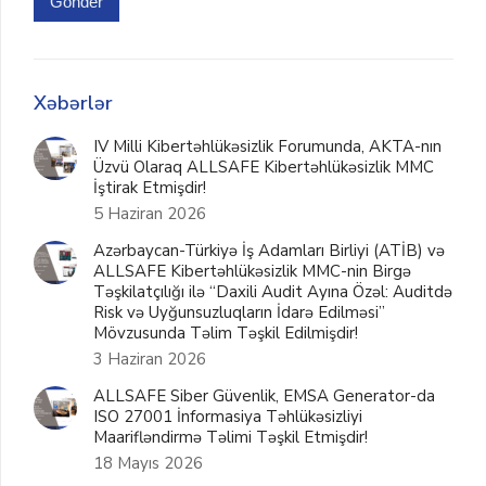
Gönder
Xəbərlər
IV Milli Kibertəhlükəsizlik Forumunda, AKTA-nın
Üzvü Olaraq ALLSAFE Kibertəhlükəsizlik MMC
İştirak Etmişdir!
5 Haziran 2026
Azərbaycan-Türkiyə İş Adamları Birliyi (ATİB) və
ALLSAFE Kibertəhlükəsizlik MMC-nin Birgə
Təşkilatçılığı ilə “Daxili Audit Ayına Özəl: Auditdə
Risk və Uyğunsuzluqların İdarə Edilməsi”
Mövzusunda Təlim Təşkil Edilmişdir!
3 Haziran 2026
ALLSAFE Siber Güvenlik, EMSA Generator-da
ISO 27001 İnformasiya Təhlükəsizliyi
Maarifləndirmə Təlimi Təşkil Etmişdir!
18 Mayıs 2026