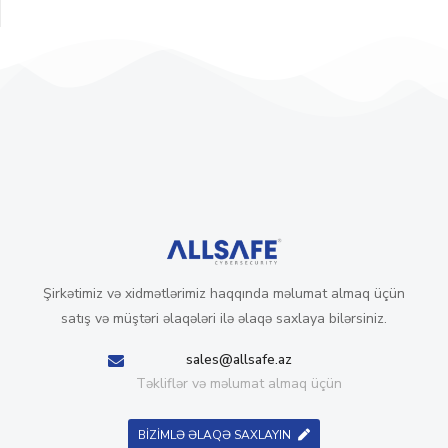
Şirkətimiz və xidmətlərimiz haqqında məlumat almaq üçün
satış və müştəri əlaqələri ilə əlaqə saxlaya bilərsiniz.
sales@allsafe.az
Təkliflər və məlumat almaq üçün
BİZİMLƏ ƏLAQƏ SAXLAYIN