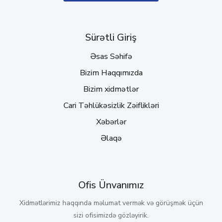
Sürətli Giriş
Əsas Səhifə
Bizim Haqqımızda
Bizim xidmətlər
Cari Təhlükəsizlik Zəiflikləri
Xəbərlər
Əlaqə
Ofis Ünvanımız
Xidmətlərimiz haqqında məlumat vermək və görüşmək üçün
sizi ofisimizdə gözləyirik.