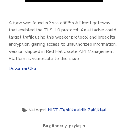
A flaw was found in 3scaleâ€™s APIcast gateway
that enabled the TLS 1.0 protocol. An attacker could
target traffic using this weaker protocol and break its
encryption, gaining access to unauthorized information.
Version shipped in Red Hat 3scale API Management
Platform is vulnerable to this issue.
Devamını Oku
Kategori:
NIST-Təhlükəsizlik Zəiflikləri
Bu gönderiyi paylaşın