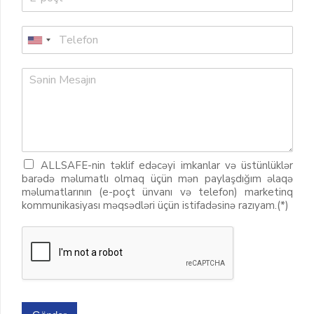
ALLSAFE-nin təklif edəcəyi imkanlar və üstünlüklər
barədə məlumatlı olmaq üçün mən paylaşdığım əlaqə
məlumatlarının (e-poçt ünvanı və telefon) marketinq
kommunikasiyası məqsədləri üçün istifadəsinə razıyam.(*)