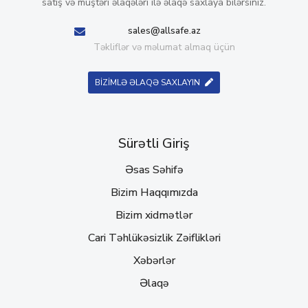
satış və müştəri əlaqələri ilə əlaqə saxlaya bilərsiniz.
sales@allsafe.az
Təkliflər və məlumat almaq üçün
BİZİMLƏ ƏLAQƏ SAXLAYIN
Sürətli Giriş
Əsas Səhifə
Bizim Haqqımızda
Bizim xidmətlər
Cari Təhlükəsizlik Zəiflikləri
Xəbərlər
Əlaqə