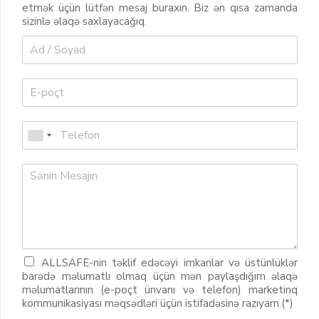
etmək üçün lütfən mesaj buraxın. Biz ən qısa zamanda
sizinlə əlaqə saxlayacağıq.
ALLSAFE-nin təklif edəcəyi imkanlar və üstünlüklər
barədə məlumatlı olmaq üçün mən paylaşdığım əlaqə
məlumatlarının (e-poçt ünvanı və telefon) marketinq
kommunikasiyası məqsədləri üçün istifadəsinə razıyam.(*)