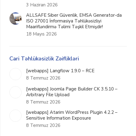
3 Haziran 2026
ALLSAFE Siber Güvenlik, EMSA Generator-da
ISO 27001 İnformasiya Təhlükəsizliyi
Maarifləndirmə Təlimi Təşkil Etmişdir!
18 Mayıs 2026
Cari Təhlükəsizlik Zəiflikləri
[webapps] Langflow 1.9.0 – RCE
8 Temmuz 2026
[webapps] Joomla Page Builder CK 3.5.10 –
Arbitrary File Upload
8 Temmuz 2026
[webapps] Atarim WordPress Plugin 4.2.2 –
Sensitive Information Exposure
8 Temmuz 2026