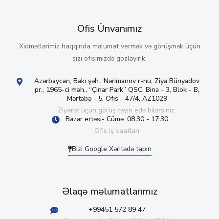
Ofis Ünvanımız
Xidmətlərimiz haqqında məlumat vermək və görüşmək üçün
sizi ofisimizdə gözləyirik.
Azərbaycan, Bakı şəh., Nərimanov r-nu, Ziya Bünyadov
pr., 1965-ci məh., “Çinar Park” QSC, Bina - 3, Blok - B,
Mərtəbə - 5, Ofis - 47/4, AZ1029
Ziyarət üçün görüş təyin edə bilərsiniz.
Bazar ertəsi- Cümə: 08:30 - 17:30
Ofis iş saatları
Bizi Google Xəritədə tapın
Əlaqə məlumatlarımız
+99451 572 89 47