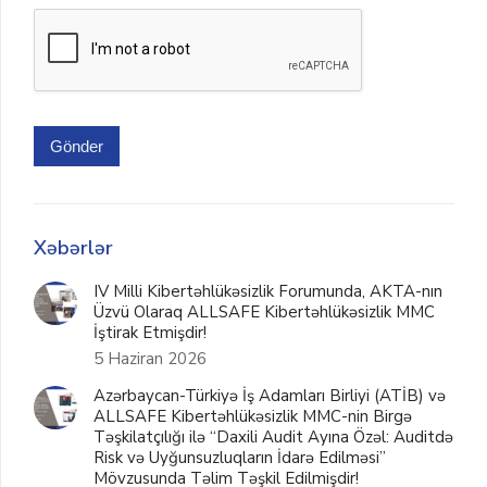
Gönder
Xəbərlər
IV Milli Kibertəhlükəsizlik Forumunda, AKTA-nın
Üzvü Olaraq ALLSAFE Kibertəhlükəsizlik MMC
İştirak Etmişdir!
5 Haziran 2026
Azərbaycan-Türkiyə İş Adamları Birliyi (ATİB) və
ALLSAFE Kibertəhlükəsizlik MMC-nin Birgə
Təşkilatçılığı ilə “Daxili Audit Ayına Özəl: Auditdə
Risk və Uyğunsuzluqların İdarə Edilməsi”
Mövzusunda Təlim Təşkil Edilmişdir!