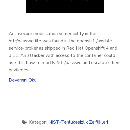
An insecure modification vulnerability in the
/etc/passwd file was found in the openshift/ansible-
service-broker as shipped in Red Hat Openshift 4 and
3.11. An attacker with access to the container could
use this flaw to modify /etc/passwd and escalate their
privileges.
Devamını Oku
Kategori:
NIST-Təhlükəsizlik Zəiflikləri