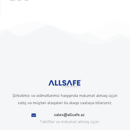
Şirkətimiz və xidmətlərimiz haqqında məlumat almaq üçün
satış və müştəri əlaqələri ilə əlaqə saxlaya bilərsiniz.
sales@allsafe.az
Təkliflər və məlumat almaq üçün