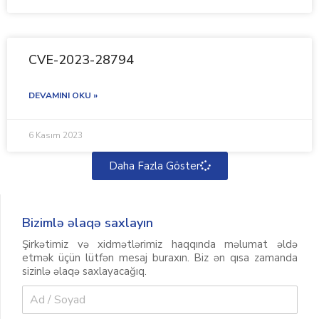
CVE-2023-28794
DEVAMINI OKU »
6 Kasım 2023
Daha Fazla Göster
Bizimlə əlaqə saxlayın
Şirkətimiz və xidmətlərimiz haqqında məlumat əldə
etmək üçün lütfən mesaj buraxın. Biz ən qısa zamanda
sizinlə əlaqə saxlayacağıq.