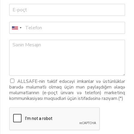
ALLSAFE-nin təklif edəcəyi imkanlar və üstünlüklər
barədə məlumatlı olmaq üçün mən paylaşdığım əlaqə
məlumatlarının (e-poçt ünvanı və telefon) marketinq
kommunikasiyası məqsədləri üçün istifadəsinə razıyam.(*)