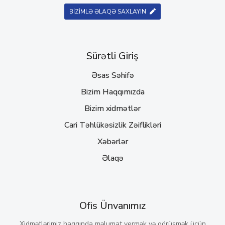
BİZİMLƏ ƏLAQƏ SAXLAYIN
Sürətli Giriş
Əsas Səhifə
Bizim Haqqımızda
Bizim xidmətlər
Cari Təhlükəsizlik Zəiflikləri
Xəbərlər
Əlaqə
Ofis Ünvanımız
Xidmətlərimiz haqqında məlumat vermək və görüşmək üçün