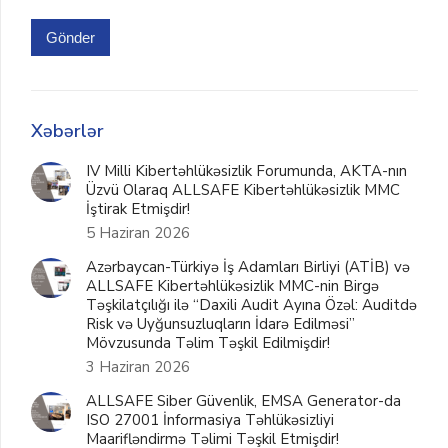
Gönder
Xəbərlər
IV Milli Kibertəhlükəsizlik Forumunda, AKTA-nın
Üzvü Olaraq ALLSAFE Kibertəhlükəsizlik MMC
İştirak Etmişdir!
5 Haziran 2026
Azərbaycan-Türkiyə İş Adamları Birliyi (ATİB) və
ALLSAFE Kibertəhlükəsizlik MMC-nin Birgə
Təşkilatçılığı ilə “Daxili Audit Ayına Özəl: Auditdə
Risk və Uyğunsuzluqların İdarə Edilməsi”
Mövzusunda Təlim Təşkil Edilmişdir!
3 Haziran 2026
ALLSAFE Siber Güvenlik, EMSA Generator-da
ISO 27001 İnformasiya Təhlükəsizliyi
Maarifləndirmə Təlimi Təşkil Etmişdir!