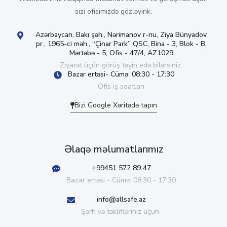
sizi ofisimizdə gözləyirik.
Azərbaycan, Bakı şəh., Nərimanov r-nu, Ziya Bünyadov
pr., 1965-ci məh., “Çinar Park” QSC, Bina - 3, Blok - B,
Mərtəbə - 5, Ofis - 47/4, AZ1029
Ziyarət üçün görüş təyin edə bilərsiniz.
Bazar ertəsi- Cümə: 08:30 - 17:30
Ofis iş saatları
Bizi Google Xəritədə tapın
Əlaqə məlumatlarımız
+99451 572 89 47
Bazar ertəsi - Cümə: 08:30 - 17:30
info@allsafe.az
Şərh və təklifləriniz üçün