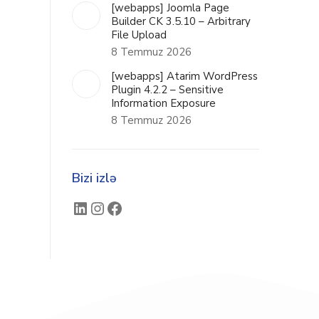
[webapps] Joomla Page
Builder CK 3.5.10 – Arbitrary
File Upload
8 Temmuz 2026
[webapps] Atarim WordPress
Plugin 4.2.2 – Sensitive
Information Exposure
8 Temmuz 2026
Bizi izlə