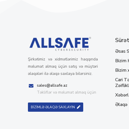
Sürətl
Əsas S
Şirkətimiz və xidmətlərimiz haqqında
Bizim 
məlumat almaq üçün satış və müştəri
Bizim 
əlaqələri ilə əlaqə saxlaya bilərsiniz.
Cari Tə
Zəiflikl
sales@allsafe.az
Təkliflər və məlumat almaq üçün
Xəbərl
Əlaqə
BİZİMLƏ ƏLAQƏ SAXLAYIN