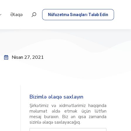
Əlaqə
Nüfuzetmə Sınaqları Tələb Edin
Nisan 27, 2021
Bizimlə əlaqə saxlayın
Şirkətimiz və xidmətlərimiz haqqında
məlumat əldə etmək üçün lütfən
mesaj buraxın. Biz ən qısa zamanda
sizinlə əlaqə saxlayacağıq.