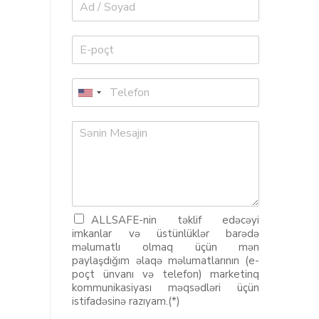
ALLSAFE-nin təklif edəcəyi
imkanlar və üstünlüklər barədə
məlumatlı olmaq üçün mən
paylaşdığım əlaqə məlumatlarının (e-
poçt ünvanı və telefon) marketinq
kommunikasiyası məqsədləri üçün
istifadəsinə razıyam.(*)