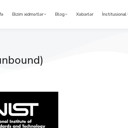
fə
Bizim xidmətlər
Blog
Xəbərlər
İnstitusional
unbound)