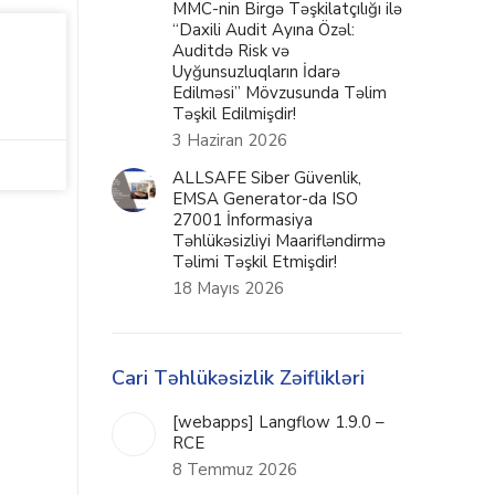
MMC-nin Birgə Təşkilatçılığı ilə
“Daxili Audit Ayına Özəl:
Auditdə Risk və
Uyğunsuzluqların İdarə
Edilməsi” Mövzusunda Təlim
Təşkil Edilmişdir!
3 Haziran 2026
ALLSAFE Siber Güvenlik,
EMSA Generator-da ISO
27001 İnformasiya
Təhlükəsizliyi Maarifləndirmə
Təlimi Təşkil Etmişdir!
18 Mayıs 2026
Cari Təhlükəsizlik Zəiflikləri
[webapps] Langflow 1.9.0 –
RCE
8 Temmuz 2026