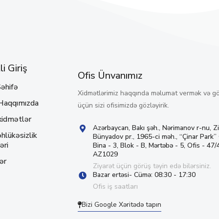
i Giriş
Ofis Ünvanımız
əhifə
Xidmətlərimiz haqqında məlumat vermək və g
Haqqımızda
üçün sizi ofisimizdə gözləyirik.
xidmətlər
Azərbaycan, Bakı şəh., Nərimanov r-nu, Z
hlükəsizlik
Bünyadov pr., 1965-ci məh., “Çinar Park”
əri
Bina - 3, Blok - B, Mərtəbə - 5, Ofis - 47/4
AZ1029
ər
Ziyarət üçün görüş təyin edə bilərsiniz.
Bazar ertəsi- Cümə: 08:30 - 17:30
Ofis iş saatları
Bizi Google Xəritədə tapın