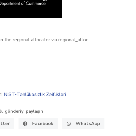
 the regional allocator via regional_alloc.
i:
NIST-Təhlükəsizlik Zəiflikləri
Bu gönderiyi paylaşın
tter
Facebook
WhatsApp