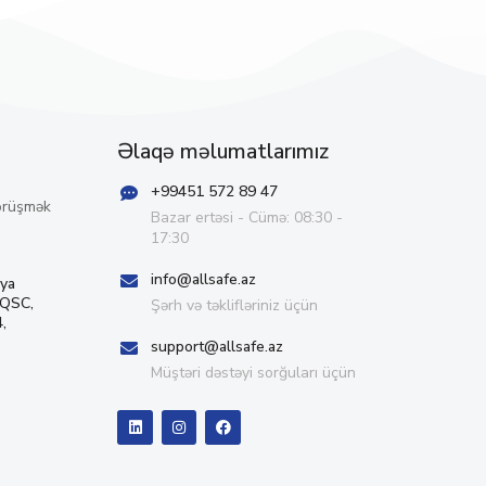
Əlaqə məlumatlarımız
+99451 572 89 47
örüşmək
Bazar ertəsi - Cümə: 08:30 -
17:30
info@allsafe.az
iya
 QSC,
Şərh və təklifləriniz üçün
,
support@allsafe.az
Müştəri dəstəyi sorğuları üçün