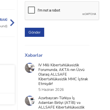
RAKI
ound)
Gönder
Xəbərlər
IV Milli Kibertəhlükəsizlik
Forumunda, AKTA-nın Üzvü
Olaraq ALLSAFE
Kibertəhlükəsizlik MMC İştirak
Etmişdir!
5 Haziran 2026
Azərbaycan-Türkiyə İş
Adamları Birliyi (ATİB) və
ALLSAFE Kibertəhlükəsizlik