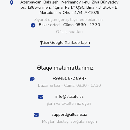
Azərbaycan, Bakı şəh., Nərimanov r-nu, Ziya Bünyadov
pr., 1965-ci məh., “Çinar Park” QSC, Bina - 3, Blok - B,
Mərtəbə - 5, Ofis - 47/4, AZ1029
Ziyarət üçün görüş təyin edə bilərsiniz.
Bazar ertəsi- Cümə: 08:30 - 17:30
Ofis iş saatları
Bizi Google Xəritədə tapın
Əlaqə məlumatlarımız
+99451 572 89 47
Bazar ertəsi - Cümə: 08:30 - 17:30
info@allsafe.az
Şərh və təklifləriniz üçün
support@allsafe.az
Müştəri dəstəyi sorğuları üçün