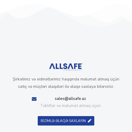
Şirkətimiz və xidmətlərimiz haqqında məlumat almaq üçün
satış və müştəri əlaqələri ilə əlaqə saxlaya bilərsiniz.
sales@allsafe.az
Təkliflər və məlumat almaq üçün
BİZİMLƏ ƏLAQƏ SAXLAYIN