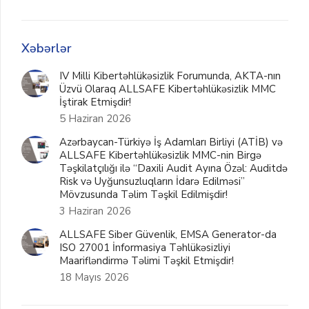
Xəbərlər
IV Milli Kibertəhlükəsizlik Forumunda, AKTA-nın
Üzvü Olaraq ALLSAFE Kibertəhlükəsizlik MMC
İştirak Etmişdir!
5 Haziran 2026
Azərbaycan-Türkiyə İş Adamları Birliyi (ATİB) və
ALLSAFE Kibertəhlükəsizlik MMC-nin Birgə
Təşkilatçılığı ilə “Daxili Audit Ayına Özəl: Auditdə
Risk və Uyğunsuzluqların İdarə Edilməsi”
Mövzusunda Təlim Təşkil Edilmişdir!
3 Haziran 2026
ALLSAFE Siber Güvenlik, EMSA Generator-da
ISO 27001 İnformasiya Təhlükəsizliyi
Maarifləndirmə Təlimi Təşkil Etmişdir!
18 Mayıs 2026