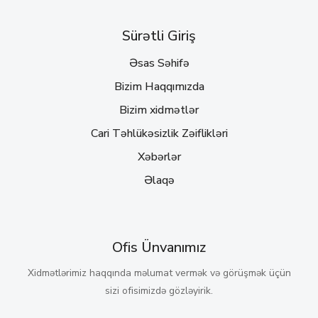
Sürətli Giriş
Əsas Səhifə
Bizim Haqqımızda
Bizim xidmətlər
Cari Təhlükəsizlik Zəiflikləri
Xəbərlər
Əlaqə
Ofis Ünvanımız
Xidmətlərimiz haqqında məlumat vermək və görüşmək üçün
sizi ofisimizdə gözləyirik.