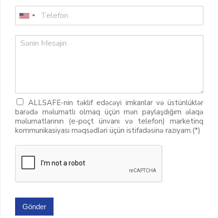
ALLSAFE-nin təklif edəcəyi imkanlar və üstünlüklər
barədə məlumatlı olmaq üçün mən paylaşdığım əlaqə
məlumatlarının (e-poçt ünvanı və telefon) marketinq
kommunikasiyası məqsədləri üçün istifadəsinə razıyam.(*)
Gönder