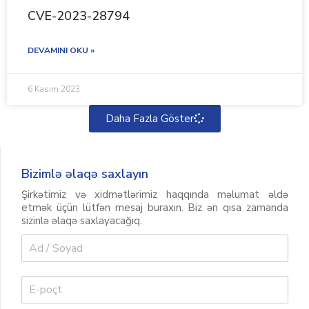
CVE-2023-28794
DEVAMINI OKU »
6 Kasım 2023
Daha Fazla Göster
Bizimlə əlaqə saxlayın
Şirkətimiz və xidmətlərimiz haqqında məlumat əldə
etmək üçün lütfən mesaj buraxın. Biz ən qısa zamanda
sizinlə əlaqə saxlayacağıq.