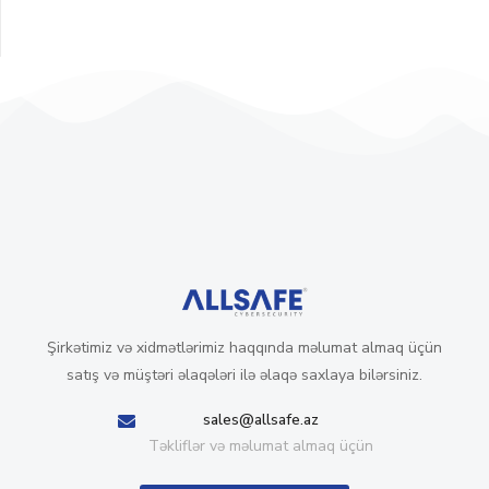
Şirkətimiz və xidmətlərimiz haqqında məlumat almaq üçün
satış və müştəri əlaqələri ilə əlaqə saxlaya bilərsiniz.
sales@allsafe.az
Təkliflər və məlumat almaq üçün