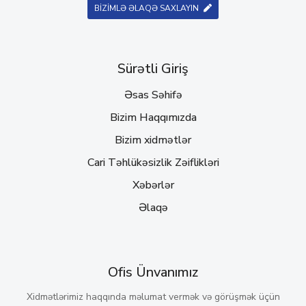
BİZİMLƏ ƏLAQƏ SAXLAYIN
Sürətli Giriş
Əsas Səhifə
Bizim Haqqımızda
Bizim xidmətlər
Cari Təhlükəsizlik Zəiflikləri
Xəbərlər
Əlaqə
Ofis Ünvanımız
Xidmətlərimiz haqqında məlumat vermək və görüşmək üçün