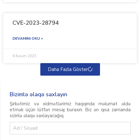
CVE-2023-28794
DEVAMINI OKU »
6 Kasım 2023
Daha Fazla Göster
Bizimlə əlaqə saxlayın
Şirkətimiz və xidmətlərimiz haqqında məlumat əldə
etmək üçün lütfən mesaj buraxın. Biz ən qısa zamanda
sizinlə əlaqə saxlayacağıq.