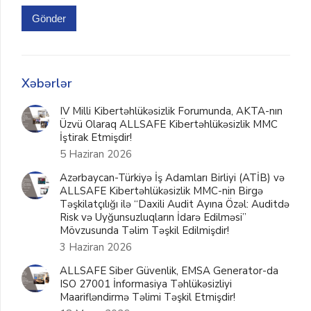
Gönder
Xəbərlər
IV Milli Kibertəhlükəsizlik Forumunda, AKTA-nın
Üzvü Olaraq ALLSAFE Kibertəhlükəsizlik MMC
İştirak Etmişdir!
5 Haziran 2026
Azərbaycan-Türkiyə İş Adamları Birliyi (ATİB) və
ALLSAFE Kibertəhlükəsizlik MMC-nin Birgə
Təşkilatçılığı ilə “Daxili Audit Ayına Özəl: Auditdə
Risk və Uyğunsuzluqların İdarə Edilməsi”
Mövzusunda Təlim Təşkil Edilmişdir!
3 Haziran 2026
ALLSAFE Siber Güvenlik, EMSA Generator-da
ISO 27001 İnformasiya Təhlükəsizliyi
Maarifləndirmə Təlimi Təşkil Etmişdir!