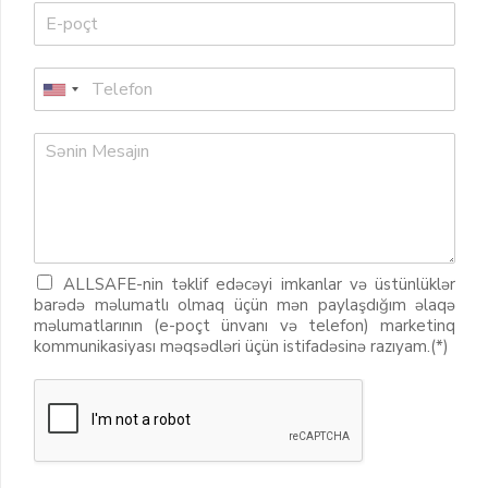
ALLSAFE-nin təklif edəcəyi imkanlar və üstünlüklər
barədə məlumatlı olmaq üçün mən paylaşdığım əlaqə
məlumatlarının (e-poçt ünvanı və telefon) marketinq
kommunikasiyası məqsədləri üçün istifadəsinə razıyam.(*)