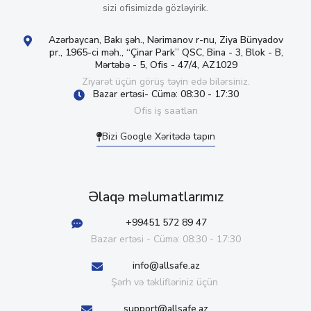
sizi ofisimizdə gözləyirik.
Azərbaycan, Bakı şəh., Nərimanov r-nu, Ziya Bünyadov
pr., 1965-ci məh., “Çinar Park” QSC, Bina - 3, Blok - B,
Mərtəbə - 5, Ofis - 47/4, AZ1029
Ziyarət üçün görüş təyin edə bilərsiniz.
Bazar ertəsi- Cümə: 08:30 - 17:30
Ofis iş saatları
Bizi Google Xəritədə tapın
Əlaqə məlumatlarımız
+99451 572 89 47
Bazar ertəsi - Cümə: 08:30 - 17:30
info@allsafe.az
Şərh və təklifləriniz üçün
support@allsafe.az