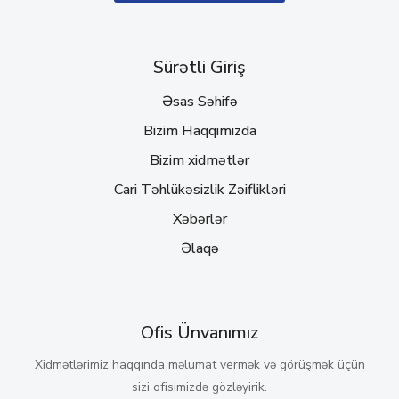
Sürətli Giriş
Əsas Səhifə
Bizim Haqqımızda
Bizim xidmətlər
Cari Təhlükəsizlik Zəiflikləri
Xəbərlər
Əlaqə
Ofis Ünvanımız
Xidmətlərimiz haqqında məlumat vermək və görüşmək üçün
sizi ofisimizdə gözləyirik.