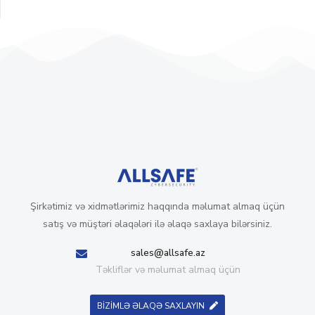
Şirkətimiz və xidmətlərimiz haqqında məlumat almaq üçün
satış və müştəri əlaqələri ilə əlaqə saxlaya bilərsiniz.
sales@allsafe.az
Təkliflər və məlumat almaq üçün
BİZİMLƏ ƏLAQƏ SAXLAYIN