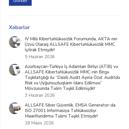
Gönder
Xəbərlər
IV Milli Kibertəhlükəsizlik Forumunda, AKTA-nın
Üzvü Olaraq ALLSAFE Kibertəhlükəsizlik MMC
İştirak Etmişdir!
5 Haziran 2026
Azərbaycan-Türkiyə İş Adamları Birliyi (ATİB) və
ALLSAFE Kibertəhlükəsizlik MMC-nin Birgə
Təşkilatçılığı ilə “Daxili Audit Ayına Özəl: Auditdə
Risk və Uyğunsuzluqların İdarə Edilməsi”
Mövzusunda Təlim Təşkil Edilmişdir!
3 Haziran 2026
ALLSAFE Siber Güvenlik, EMSA Generator-da
ISO 27001 İnformasiya Təhlükəsizliyi
Maarifləndirmə Təlimi Təşkil Etmişdir!
18 Mayıs 2026