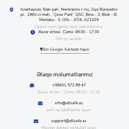
Azərbaycan, Bakı şəh., Nərimanov r-nu, Ziya Bünyadov
pr., 1965-ci məh., “Çinar Park” QSC, Bina - 3, Blok - B,
Mərtəbə - 5, Ofis - 47/4, AZ1029
Ziyarət üçün görüş təyin edə bilərsiniz.
Bazar ertəsi- Cümə: 08:30 - 17:30
Ofis iş saatları
Bizi Google Xəritədə tapın
Əlaqə məlumatlarımız
+99451 572 89 47
Bazar ertəsi - Cümə: 08:30 - 17:30
info@allsafe.az
Şərh və təklifləriniz üçün
support@allsafe.az
Müştəri dəstəyi sorğuları üçün