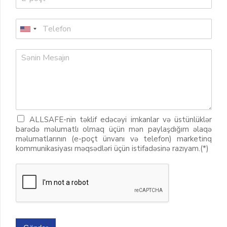
ALLSAFE-nin təklif edəcəyi imkanlar və üstünlüklər
barədə məlumatlı olmaq üçün mən paylaşdığım əlaqə
məlumatlarının (e-poçt ünvanı və telefon) marketinq
kommunikasiyası məqsədləri üçün istifadəsinə razıyam.(*)