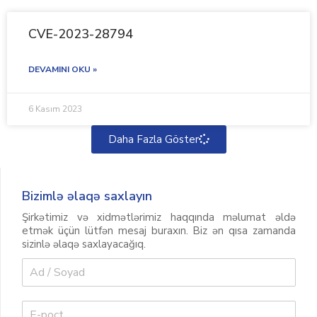
CVE-2023-28794
DEVAMINI OKU »
6 Kasım 2023
Daha Fazla Göster
Bizimlə əlaqə saxlayın
Şirkətimiz və xidmətlərimiz haqqında məlumat əldə
etmək üçün lütfən mesaj buraxın. Biz ən qısa zamanda
sizinlə əlaqə saxlayacağıq.