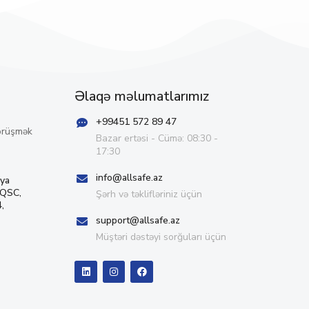
Əlaqə məlumatlarımız
+99451 572 89 47
örüşmək
Bazar ertəsi - Cümə: 08:30 -
17:30
info@allsafe.az
iya
 QSC,
Şərh və təklifləriniz üçün
,
support@allsafe.az
Müştəri dəstəyi sorğuları üçün