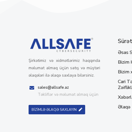
Sürətl
Əsas S
Şirkətimiz və xidmətlərimiz haqqında
Bizim 
məlumat almaq üçün satış və müştəri
Bizim 
əlaqələri ilə əlaqə saxlaya bilərsiniz.
Cari Tə
Zəiflikl
sales@allsafe.az
Təkliflər və məlumat almaq üçün
Xəbərl
Əlaqə
BİZİMLƏ ƏLAQƏ SAXLAYIN