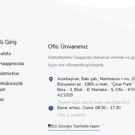
i Giriş
Ofis Ünvanımız
əhifə
Xidmətlərimiz haqqında məlumat vermək və g
Haqqımızda
üçün sizi ofisimizdə gözləyirik.
xidmətlər
Azərbaycan, Bakı şəh., Nərimanov r-nu, Z
hlükəsizlik
Bünyadov pr., 1965-ci məh., “Çinar Park”
əri
Bina - 3, Blok - B, Mərtəbə - 5, Ofis - 47/4
AZ1029
ər
Ziyarət üçün görüş təyin edə bilərsiniz.
Bazar ertəsi- Cümə: 08:30 - 17:30
Ofis iş saatları
Bizi Google Xəritədə tapın