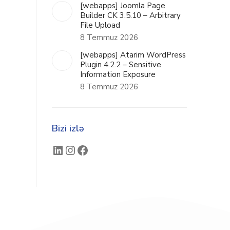
[webapps] Joomla Page
Builder CK 3.5.10 – Arbitrary
File Upload
8 Temmuz 2026
[webapps] Atarim WordPress
Plugin 4.2.2 – Sensitive
Information Exposure
8 Temmuz 2026
Bizi izlə