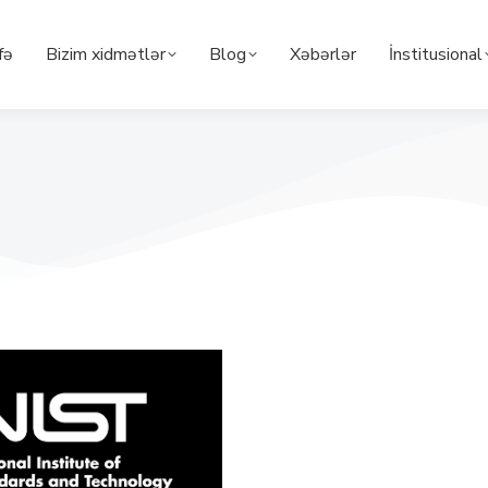
fə
Bizim xidmətlər
Blog
Xəbərlər
İnstitusional