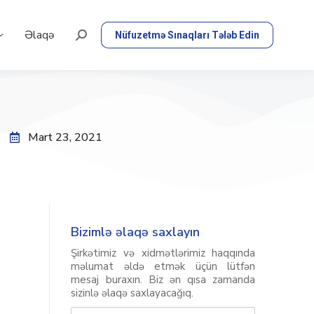
Əlaqə
Nüfuzetmə Sınaqları Tələb Edin
Mart 23, 2021
Bizimlə əlaqə saxlayın
Şirkətimiz və xidmətlərimiz haqqında
məlumat əldə etmək üçün lütfən
mesaj buraxın. Biz ən qısa zamanda
sizinlə əlaqə saxlayacağıq.