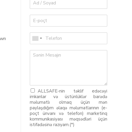
awn
ALLSAFE-nin təklif edəcəyi
imkanlar və üstünlüklər barədə
məlumatlı olmaq üçün mən
paylaşdığım əlaqə məlumatlarının (e-
poçt ünvanı və telefon) marketinq
kommunikasiyası məqsədləri üçün
istifadəsinə razıyam.(*)