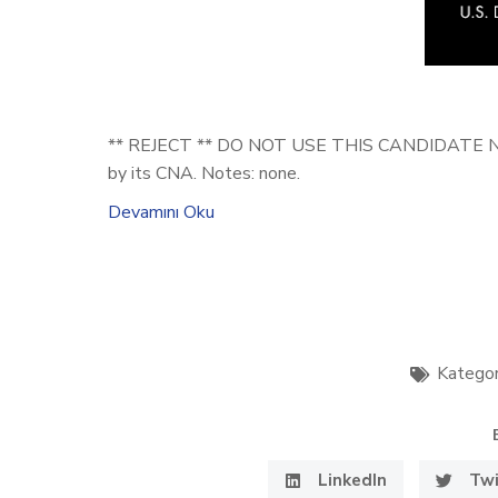
** REJECT ** DO NOT USE THIS CANDIDATE NUMB
by its CNA. Notes: none.
Devamını Oku
Kategor
LinkedIn
Twi