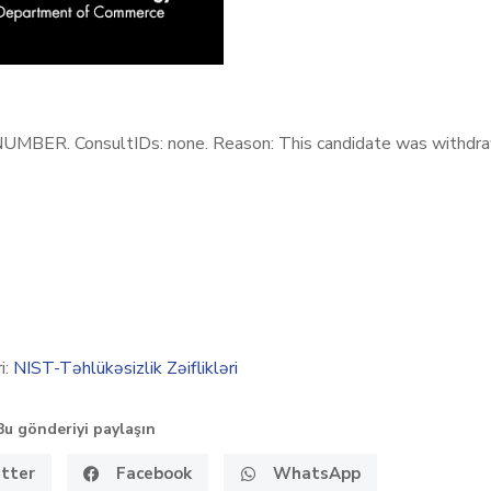
ER. ConsultIDs: none. Reason: This candidate was withdr
i:
NIST-Təhlükəsizlik Zəiflikləri
Bu gönderiyi paylaşın
tter
Facebook
WhatsApp