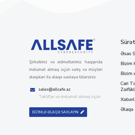
Sürətl
Əsas S
Şirkətimiz və xidmətlərimiz haqqında
Bizim 
məlumat almaq üçün satış və müştəri
Bizim 
əlaqələri ilə əlaqə saxlaya bilərsiniz.
Cari Tə
Zəiflikl
sales@allsafe.az
Təkliflər və məlumat almaq üçün
Xəbərl
Əlaqə
BİZİMLƏ ƏLAQƏ SAXLAYIN