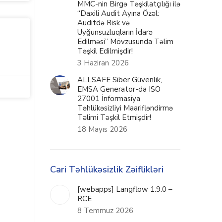
MMC-nin Birgə Təşkilatçılığı ilə
“Daxili Audit Ayına Özəl:
Auditdə Risk və
Uyğunsuzluqların İdarə
Edilməsi” Mövzusunda Təlim
Təşkil Edilmişdir!
3 Haziran 2026
ALLSAFE Siber Güvenlik,
EMSA Generator-da ISO
27001 İnformasiya
Təhlükəsizliyi Maarifləndirmə
Təlimi Təşkil Etmişdir!
18 Mayıs 2026
Cari Təhlükəsizlik Zəiflikləri
[webapps] Langflow 1.9.0 –
RCE
8 Temmuz 2026