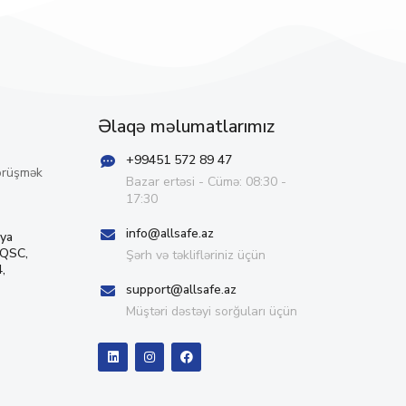
Əlaqə məlumatlarımız
+99451 572 89 47
örüşmək
Bazar ertəsi - Cümə: 08:30 -
17:30
info@allsafe.az
iya
 QSC,
Şərh və təklifləriniz üçün
,
support@allsafe.az
Müştəri dəstəyi sorğuları üçün