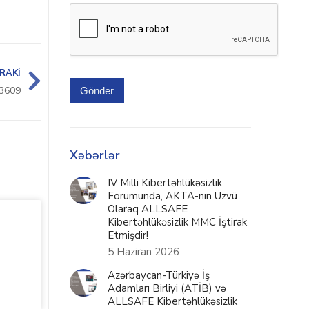
RAKI
3609
Gönder
Xəbərlər
IV Milli Kibertəhlükəsizlik
Forumunda, AKTA-nın Üzvü
Olaraq ALLSAFE
Kibertəhlükəsizlik MMC İştirak
Etmişdir!
5 Haziran 2026
Azərbaycan-Türkiyə İş
Adamları Birliyi (ATİB) və
ALLSAFE Kibertəhlükəsizlik