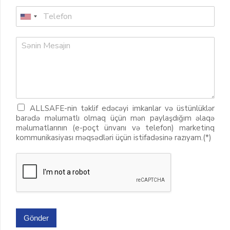
ALLSAFE-nin təklif edəcəyi imkanlar və üstünlüklər
barədə məlumatlı olmaq üçün mən paylaşdığım əlaqə
məlumatlarının (e-poçt ünvanı və telefon) marketinq
kommunikasiyası məqsədləri üçün istifadəsinə razıyam.(*)
Gönder