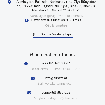
Azərbaycan, Bakı şəh., Nərimanov r-nu, Ziya Bünyadov
pr., 1965-ci məh., “Çinar Park” QSC, Bina - 3, Blok - B,
Mərtəbə - 5, Ofis - 47/4, AZ1029
Ziyarət üçün görüş təyin edə bilərsiniz.
Bazar ertəsi- Cümə: 08:30 - 17:30
Ofis iş saatları
Bizi Google Xəritədə tapın
Əlaqə məlumatlarımız
+99451 572 89 47
Bazar ertəsi - Cümə: 08:30 - 17:30
info@allsafe.az
Şərh və təklifləriniz üçün
support@allsafe.az
Müştəri dəstəyi sorğuları üçün