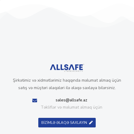
Şirkətimiz və xidmətlərimiz haqqında məlumat almaq üçün
satış və müştəri əlaqələri ilə əlaqə saxlaya bilərsiniz.
sales@allsafe.az
Təkliflər və məlumat almaq üçün
BİZİMLƏ ƏLAQƏ SAXLAYIN