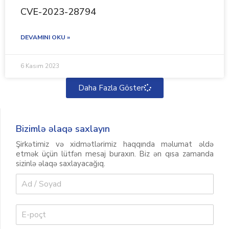
CVE-2023-28794
DEVAMINI OKU »
6 Kasım 2023
Daha Fazla Göster
Bizimlə əlaqə saxlayın
Şirkətimiz və xidmətlərimiz haqqında məlumat əldə
etmək üçün lütfən mesaj buraxın. Biz ən qısa zamanda
sizinlə əlaqə saxlayacağıq.