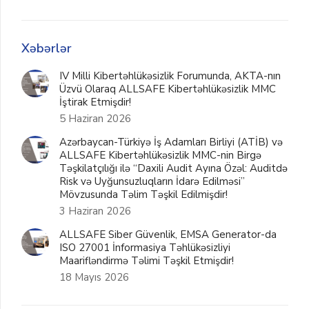
Xəbərlər
IV Milli Kibertəhlükəsizlik Forumunda, AKTA-nın
Üzvü Olaraq ALLSAFE Kibertəhlükəsizlik MMC
İştirak Etmişdir!
5 Haziran 2026
Azərbaycan-Türkiyə İş Adamları Birliyi (ATİB) və
ALLSAFE Kibertəhlükəsizlik MMC-nin Birgə
Təşkilatçılığı ilə “Daxili Audit Ayına Özəl: Auditdə
Risk və Uyğunsuzluqların İdarə Edilməsi”
Mövzusunda Təlim Təşkil Edilmişdir!
3 Haziran 2026
ALLSAFE Siber Güvenlik, EMSA Generator-da
ISO 27001 İnformasiya Təhlükəsizliyi
Maarifləndirmə Təlimi Təşkil Etmişdir!
18 Mayıs 2026