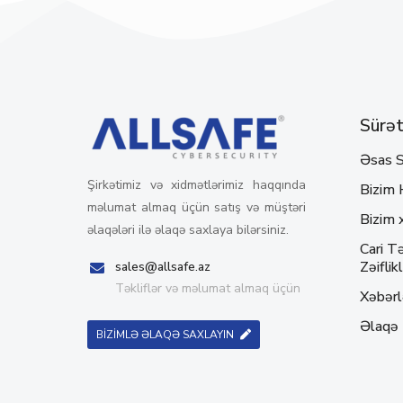
Sürətl
Əsas S
Şirkətimiz və xidmətlərimiz haqqında
Bizim 
məlumat almaq üçün satış və müştəri
Bizim 
əlaqələri ilə əlaqə saxlaya bilərsiniz.
Cari Tə
Zəiflikl
sales@allsafe.az
Təkliflər və məlumat almaq üçün
Xəbərl
Əlaqə
BİZİMLƏ ƏLAQƏ SAXLAYIN