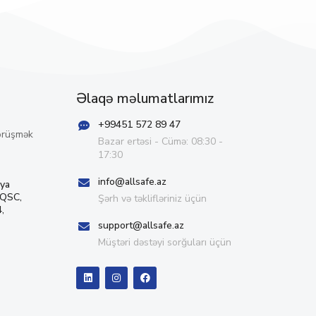
Əlaqə məlumatlarımız
+99451 572 89 47
örüşmək
Bazar ertəsi - Cümə: 08:30 -
17:30
info@allsafe.az
iya
 QSC,
Şərh və təklifləriniz üçün
,
support@allsafe.az
Müştəri dəstəyi sorğuları üçün