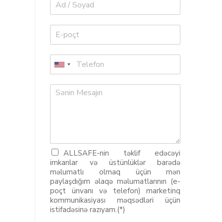
ALLSAFE-nin təklif edəcəyi
imkanlar və üstünlüklər barədə
məlumatlı olmaq üçün mən
paylaşdığım əlaqə məlumatlarının (e-
poçt ünvanı və telefon) marketinq
kommunikasiyası məqsədləri üçün
istifadəsinə razıyam.(*)