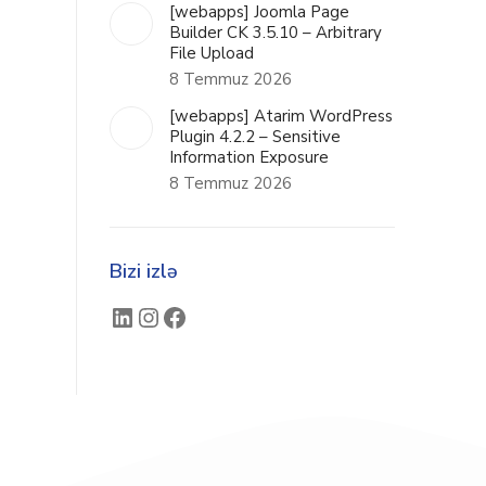
[webapps] Joomla Page
Builder CK 3.5.10 – Arbitrary
File Upload
8 Temmuz 2026
[webapps] Atarim WordPress
Plugin 4.2.2 – Sensitive
Information Exposure
8 Temmuz 2026
Bizi izlə