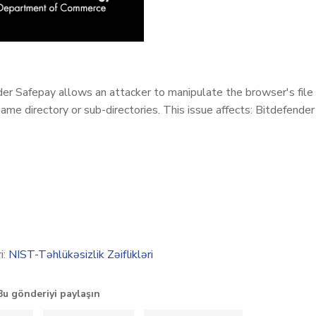
ender Safepay allows an attacker to manipulate the browser's file
 same directory or sub-directories. This issue affects: Bitdefender
i:
NIST-Təhlükəsizlik Zəiflikləri
Bu gönderiyi paylaşın