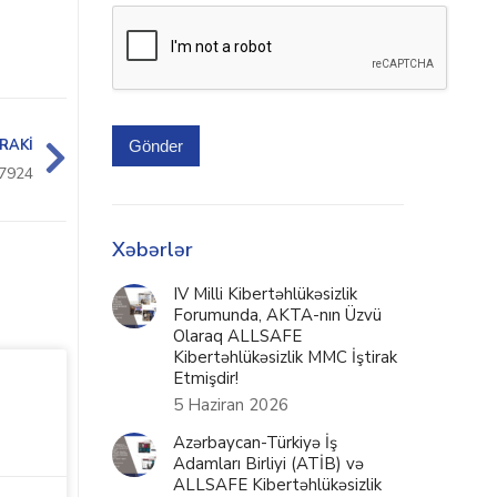
RAKI
Gönder
7924
Xəbərlər
IV Milli Kibertəhlükəsizlik
Forumunda, AKTA-nın Üzvü
Olaraq ALLSAFE
Kibertəhlükəsizlik MMC İştirak
Etmişdir!
5 Haziran 2026
Azərbaycan-Türkiyə İş
Adamları Birliyi (ATİB) və
ALLSAFE Kibertəhlükəsizlik