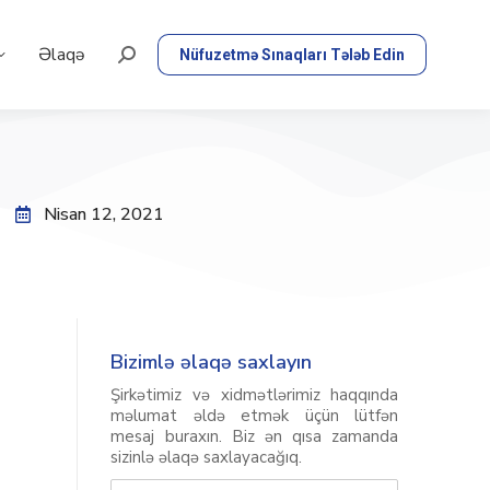
Əlaqə
Nüfuzetmə Sınaqları Tələb Edin
Nisan 12, 2021
Bizimlə əlaqə saxlayın
Şirkətimiz və xidmətlərimiz haqqında
məlumat əldə etmək üçün lütfən
mesaj buraxın. Biz ən qısa zamanda
sizinlə əlaqə saxlayacağıq.