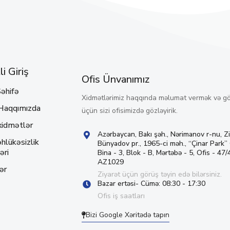
i Giriş
Ofis Ünvanımız
əhifə
Xidmətlərimiz haqqında məlumat vermək və g
Haqqımızda
üçün sizi ofisimizdə gözləyirik.
xidmətlər
Azərbaycan, Bakı şəh., Nərimanov r-nu, Z
hlükəsizlik
Bünyadov pr., 1965-ci məh., “Çinar Park”
əri
Bina - 3, Blok - B, Mərtəbə - 5, Ofis - 47/4
AZ1029
ər
Ziyarət üçün görüş təyin edə bilərsiniz.
Bazar ertəsi- Cümə: 08:30 - 17:30
Ofis iş saatları
Bizi Google Xəritədə tapın