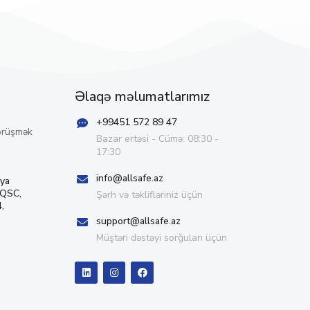
Əlaqə məlumatlarımız
+99451 572 89 47
örüşmək
Bazar ertəsi - Cümə: 08:30 -
17:30
info@allsafe.az
iya
 QSC,
Şərh və təklifləriniz üçün
,
support@allsafe.az
Müştəri dəstəyi sorğuları üçün