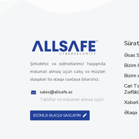
Sürətl
Əsas S
Şirkətimiz və xidmətlərimiz haqqında
Bizim 
məlumat almaq üçün satış və müştəri
Bizim 
əlaqələri ilə əlaqə saxlaya bilərsiniz.
Cari Tə
Zəiflikl
sales@allsafe.az
Təkliflər və məlumat almaq üçün
Xəbərl
Əlaqə
BİZİMLƏ ƏLAQƏ SAXLAYIN