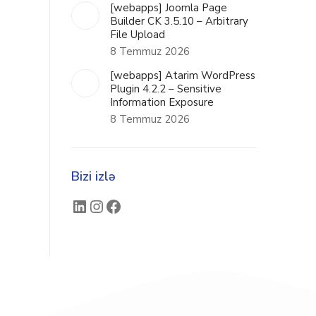
[webapps] Joomla Page
Builder CK 3.5.10 – Arbitrary
File Upload
8 Temmuz 2026
[webapps] Atarim WordPress
Plugin 4.2.2 – Sensitive
Information Exposure
8 Temmuz 2026
Bizi izlə