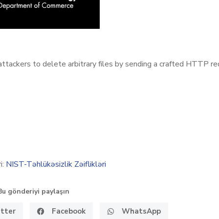
ttackers to delete arbitrary files by sending a crafted HTTP r
i:
NIST-Təhlükəsizlik Zəiflikləri
Bu gönderiyi paylaşın
tter
Facebook
WhatsApp