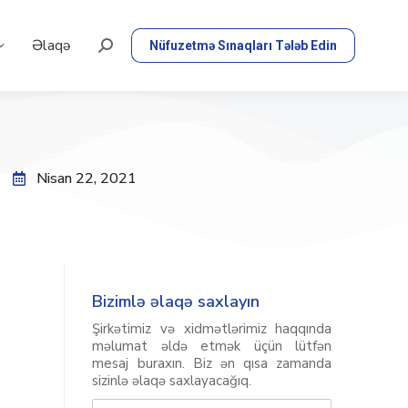
Əlaqə
Nüfuzetmə Sınaqları Tələb Edin
Nisan 22, 2021
Bizimlə əlaqə saxlayın
Şirkətimiz və xidmətlərimiz haqqında
məlumat əldə etmək üçün lütfən
mesaj buraxın. Biz ən qısa zamanda
sizinlə əlaqə saxlayacağıq.