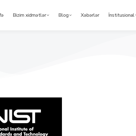
fə
Bizim xidmətlər
Blog
Xəbərlər
İnstitusional