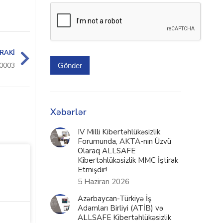
RAKI
0003
Gönder
Xəbərlər
IV Milli Kibertəhlükəsizlik
Forumunda, AKTA-nın Üzvü
Olaraq ALLSAFE
Kibertəhlükəsizlik MMC İştirak
Etmişdir!
5 Haziran 2026
Azərbaycan-Türkiyə İş
Adamları Birliyi (ATİB) və
ALLSAFE Kibertəhlükəsizlik