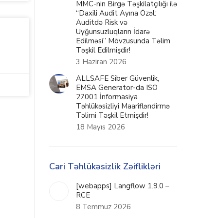
MMC-nin Birgə Təşkilatçılığı ilə
“Daxili Audit Ayına Özəl:
Auditdə Risk və
Uyğunsuzluqların İdarə
Edilməsi” Mövzusunda Təlim
Təşkil Edilmişdir!
3 Haziran 2026
ALLSAFE Siber Güvenlik,
EMSA Generator-da ISO
27001 İnformasiya
Təhlükəsizliyi Maarifləndirmə
Təlimi Təşkil Etmişdir!
18 Mayıs 2026
Cari Təhlükəsizlik Zəiflikləri
[webapps] Langflow 1.9.0 –
RCE
8 Temmuz 2026