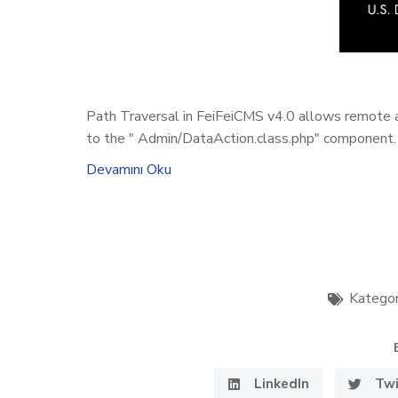
Path Traversal in FeiFeiCMS v4.0 allows remote a
to the " Admin/DataAction.class.php" component.
Devamını Oku
Kategor
LinkedIn
Twi