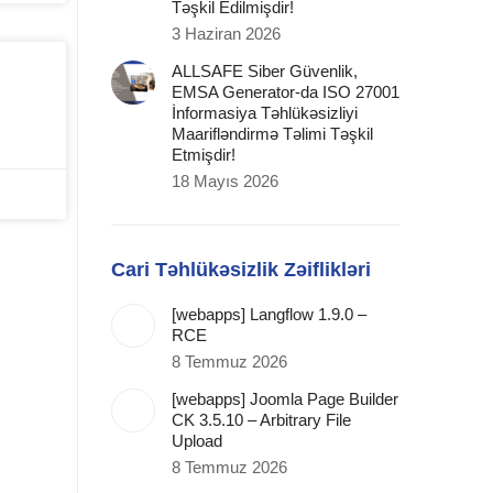
Təşkil Edilmişdir!
3 Haziran 2026
ALLSAFE Siber Güvenlik,
EMSA Generator-da ISO 27001
İnformasiya Təhlükəsizliyi
Maarifləndirmə Təlimi Təşkil
Etmişdir!
18 Mayıs 2026
Cari Təhlükəsizlik Zəiflikləri
[webapps] Langflow 1.9.0 –
RCE
8 Temmuz 2026
[webapps] Joomla Page Builder
CK 3.5.10 – Arbitrary File
Upload
8 Temmuz 2026