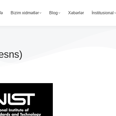
fə
Bizim xidmətlər
Blog
Xəbərlər
İnstitusional
esns)