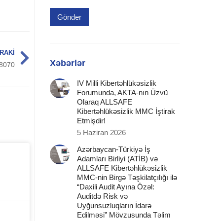
Gönder
RAKI
Xəbərlər
8070
IV Milli Kibertəhlükəsizlik
Forumunda, AKTA-nın Üzvü
Olaraq ALLSAFE
Kibertəhlükəsizlik MMC İştirak
Etmişdir!
5 Haziran 2026
Azərbaycan-Türkiyə İş
Adamları Birliyi (ATİB) və
ALLSAFE Kibertəhlükəsizlik
MMC-nin Birgə Təşkilatçılığı ilə
“Daxili Audit Ayına Özəl:
Auditdə Risk və
Uyğunsuzluqların İdarə
Edilməsi” Mövzusunda Təlim