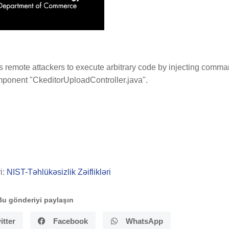
s remote attackers to execute arbitrary code by injecting comm
ponent "CkeditorUploadController.java".
i:
NIST-Təhlükəsizlik Zəiflikləri
Bu gönderiyi paylaşın
itter
Facebook
WhatsApp