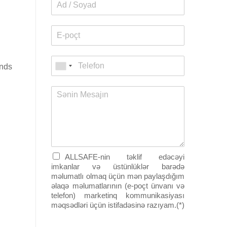
ands
ALLSAFE-nin təklif edəcəyi
imkanlar və üstünlüklər barədə
məlumatlı olmaq üçün mən paylaşdığım
əlaqə məlumatlarının (e-poçt ünvanı və
telefon) marketinq kommunikasiyası
məqsədləri üçün istifadəsinə razıyam.(*)