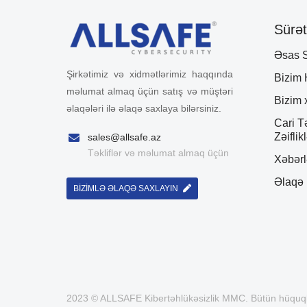
Sürətl
Əsas S
Şirkətimiz və xidmətlərimiz haqqında
Bizim
məlumat almaq üçün satış və müştəri
Bizim 
əlaqələri ilə əlaqə saxlaya bilərsiniz.
Cari T
Zəiflikl
sales@allsafe.az
Təkliflər və məlumat almaq üçün
Xəbərl
Əlaqə
BİZİMLƏ ƏLAQƏ SAXLAYIN
2023 © ALLSAFE Kibertəhlükəsizlik MMC. Bütün hüquql