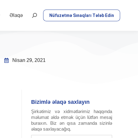
Əlaqə
Nüfuzetmə Sınaqları Tələb Edin
Nisan 29, 2021
Bizimlə əlaqə saxlayın
Şirkətimiz və xidmətlərimiz haqqında
məlumat əldə etmək üçün lütfən mesaj
buraxın. Biz ən qısa zamanda sizinlə
əlaqə saxlayacağıq.