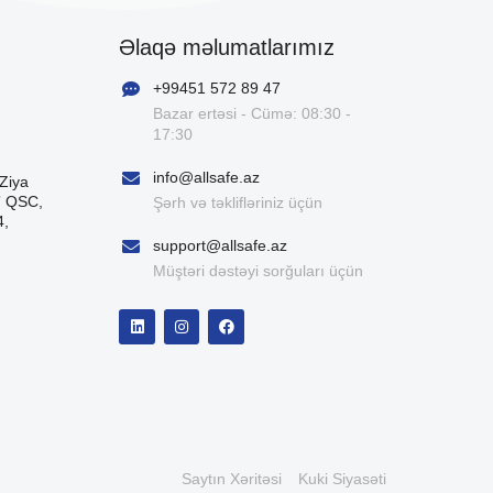
Əlaqə məlumatlarımız
+99451 572 89 47
Bazar ertəsi - Cümə: 08:30 -
17:30
info@allsafe.az
Ziya
” QSC,
Şərh və təklifləriniz üçün
4,
support@allsafe.az
Müştəri dəstəyi sorğuları üçün
Saytın Xəritəsi
Kuki Siyasəti