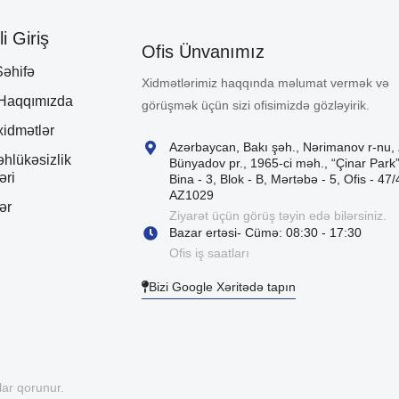
i Giriş
Ofis Ünvanımız
əhifə
Xidmətlərimiz haqqında məlumat vermək və
 Haqqımızda
görüşmək üçün sizi ofisimizdə gözləyirik.
xidmətlər
Azərbaycan, Bakı şəh., Nərimanov r-nu, 
əhlükəsizlik
Bünyadov pr., 1965-ci məh., “Çinar Park
əri
Bina - 3, Blok - B, Mərtəbə - 5, Ofis - 47/
AZ1029
ər
Ziyarət üçün görüş təyin edə bilərsiniz.
Bazar ertəsi- Cümə: 08:30 - 17:30
Ofis iş saatları
Bizi Google Xəritədə tapın
ar qorunur.