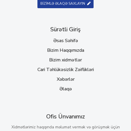
BİZİMLƏ ƏLAQƏ SAXLAYIN
Sürətli Giriş
Əsas Səhifə
Bizim Haqqımızda
Bizim xidmətlər
Cari Təhlükəsizlik Zəiflikləri
Xəbərlər
Əlaqə
Ofis Ünvanımız
Xidmətlərimiz haqqında məlumat vermək və görüşmək üçün