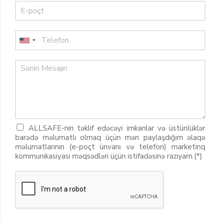
ALLSAFE-nin təklif edəcəyi imkanlar və üstünlüklər
barədə məlumatlı olmaq üçün mən paylaşdığım əlaqə
məlumatlarının (e-poçt ünvanı və telefon) marketinq
kommunikasiyası məqsədləri üçün istifadəsinə razıyam.(*)