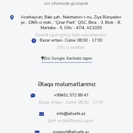
sizi ofisimizdə gözləyirik.
Azərbaycan, Bakı şəh., Nərimanov r-nu, Ziya Bünyadov
pr., 1965-ci məh., “Çinar Park” QSC, Bina - 3, Blok - B,
Mərtəbə - 5, Ofis - 47/4, AZ1029
Ziyarət üçün görüş təyin edə bilərsiniz.
Bazar ertəsi- Cümə: 08:30 - 17:30
Ofis iş saatları
Bizi Google Xəritədə tapın
Əlaqə məlumatlarımız
+99451 572 89 47
Bazar ertəsi - Cümə: 08:30 - 17:30
info@allsafe.az
Şərh və təklifləriniz üçün
support@allsafe.az