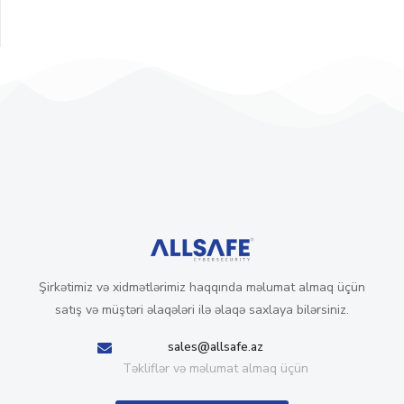
Şirkətimiz və xidmətlərimiz haqqında məlumat almaq üçün
satış və müştəri əlaqələri ilə əlaqə saxlaya bilərsiniz.
sales@allsafe.az
Təkliflər və məlumat almaq üçün