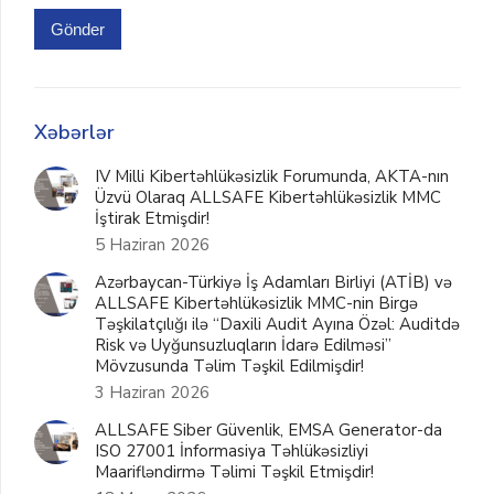
Gönder
Xəbərlər
IV Milli Kibertəhlükəsizlik Forumunda, AKTA-nın
Üzvü Olaraq ALLSAFE Kibertəhlükəsizlik MMC
İştirak Etmişdir!
5 Haziran 2026
Azərbaycan-Türkiyə İş Adamları Birliyi (ATİB) və
ALLSAFE Kibertəhlükəsizlik MMC-nin Birgə
Təşkilatçılığı ilə “Daxili Audit Ayına Özəl: Auditdə
Risk və Uyğunsuzluqların İdarə Edilməsi”
Mövzusunda Təlim Təşkil Edilmişdir!
3 Haziran 2026
ALLSAFE Siber Güvenlik, EMSA Generator-da
ISO 27001 İnformasiya Təhlükəsizliyi
Maarifləndirmə Təlimi Təşkil Etmişdir!