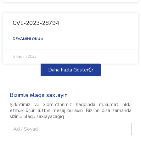
CVE-2023-28794
DEVAMINI OKU »
6 Kasım 2023
Daha Fazla Göster
Bizimlə əlaqə saxlayın
Şirkətimiz və xidmətlərimiz haqqında məlumat əldə
etmək üçün lütfən mesaj buraxın. Biz ən qısa zamanda
sizinlə əlaqə saxlayacağıq.