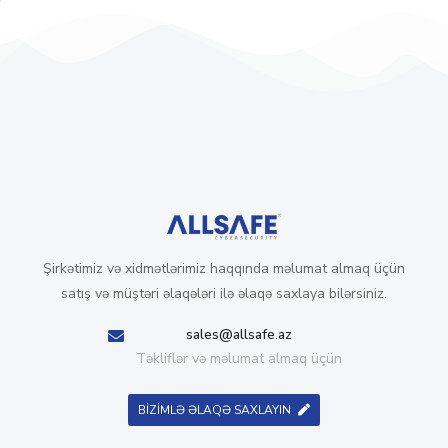
Şirkətimiz və xidmətlərimiz haqqında məlumat almaq üçün
satış və müştəri əlaqələri ilə əlaqə saxlaya bilərsiniz.
sales@allsafe.az
Təkliflər və məlumat almaq üçün
BİZİMLƏ ƏLAQƏ SAXLAYIN