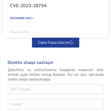
CVE-2023-28794
DEVAMINI OKU »
6 Kasım 2023
Daha Fazla Göster
Bizimlə əlaqə saxlayın
Şirkətimiz və xidmətlərimiz haqqında məlumat əldə
etmək üçün lütfən mesaj buraxın. Biz ən qısa zamanda
sizinlə əlaqə saxlayacağıq.