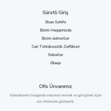
Sürətli Giriş
Əsas Səhifə
Bizim Haqqımızda
Bizim xidmətlər
Cari Təhlükəsizlik Zəiflikləri
Xəbərlər
Əlaqə
Ofis Ünvanımız
Xidmətlərimiz haqqında məlumat vermək və görüşmək üçün
sizi ofisimizdə gözləyirik.