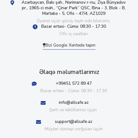
Azərbaycan, Bakı şəh., Nərimanov r-nu, Ziya Bünyadov
pr., 1965-ci məh., “Çinar Park” QSC, Bina - 3, Blok - B,
Mərtəbə - 5, Ofis - 47/4, AZ1029
Ziyarət üçün görüş təyin edə bilərsiniz.
Bazar ertəsi- Cümə: 08:30 - 17:30
Ofis iş saatları
Bizi Google Xəritədə tapın
Əlaqə məlumatlarımız
+99451 572 89 47
Bazar ertəsi - Cümə: 08:30 - 17:30
info@allsafe.az
Şərh və təklifləriniz üçün
support@allsafe.az
Müştəri dəstəyi sorğuları üçün