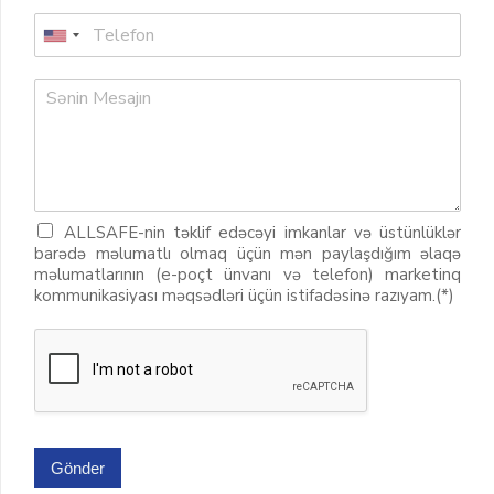
ALLSAFE-nin təklif edəcəyi imkanlar və üstünlüklər
barədə məlumatlı olmaq üçün mən paylaşdığım əlaqə
məlumatlarının (e-poçt ünvanı və telefon) marketinq
kommunikasiyası məqsədləri üçün istifadəsinə razıyam.(*)
Gönder