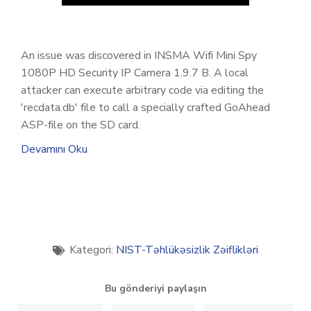
An issue was discovered in INSMA Wifi Mini Spy
1080P HD Security IP Camera 1.9.7 B. A local
attacker can execute arbitrary code via editing the
'recdata.db' file to call a specially crafted GoAhead
ASP-file on the SD card.
Devamını Oku
Kategori:
NIST-Təhlükəsizlik Zəiflikləri
Bu gönderiyi paylaşın