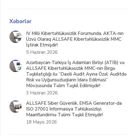
Xəbərlər
IV Milli Kibertəhlükəsizlik Forumunda, AKTA-nın
Üzvü Olaraq ALLSAFE Kibertəhlükəsizlik MMC
İştirak Etmişdir!
5 Haziran 2026
Azərbaycan-Türkiyə İş Adamları Birliyi (ATİB) və
ALLSAFE Kibertəhlükəsizlik MMC-nin Birgə
Təşkilatçılığı ilə “Daxili Audit Ayına Özəl: Auditdə
Risk və Uyğunsuzluqların İdarə Edilməsi”
Mövzusunda Təlim Təşkil Edilmişdir!
3 Haziran 2026
ALLSAFE Siber Güvenlik, EMSA Generator-da
ISO 27001 İnformasiya Təhlükəsizliyi
Maarifləndirmə Təlimi Təşkil Etmişdir!
18 Mayıs 2026