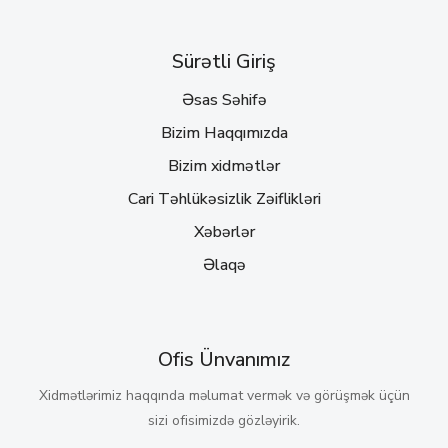
Sürətli Giriş
Əsas Səhifə
Bizim Haqqımızda
Bizim xidmətlər
Cari Təhlükəsizlik Zəiflikləri
Xəbərlər
Əlaqə
Ofis Ünvanımız
Xidmətlərimiz haqqında məlumat vermək və görüşmək üçün
sizi ofisimizdə gözləyirik.