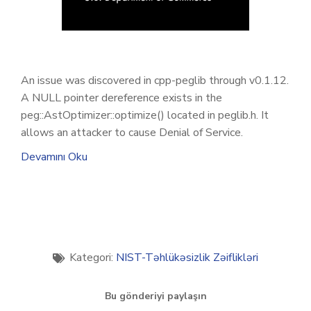
An issue was discovered in cpp-peglib through v0.1.12.
A NULL pointer dereference exists in the
peg::AstOptimizer::optimize() located in peglib.h. It
allows an attacker to cause Denial of Service.
Devamını Oku
Kategori:
NIST-Təhlükəsizlik Zəiflikləri
Bu gönderiyi paylaşın