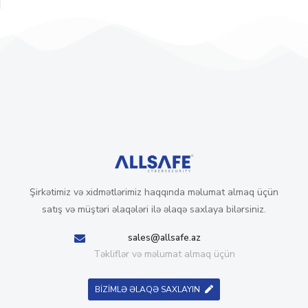
Şirkətimiz və xidmətlərimiz haqqında məlumat almaq üçün
satış və müştəri əlaqələri ilə əlaqə saxlaya bilərsiniz.
sales@allsafe.az
Təkliflər və məlumat almaq üçün
BİZİMLƏ ƏLAQƏ SAXLAYIN