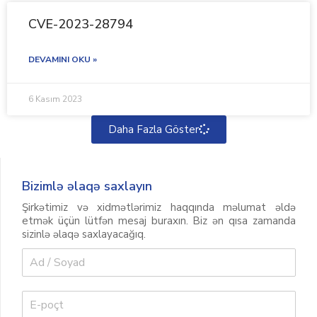
CVE-2023-28794
DEVAMINI OKU »
6 Kasım 2023
Daha Fazla Göster
Bizimlə əlaqə saxlayın
Şirkətimiz və xidmətlərimiz haqqında məlumat əldə
etmək üçün lütfən mesaj buraxın. Biz ən qısa zamanda
sizinlə əlaqə saxlayacağıq.