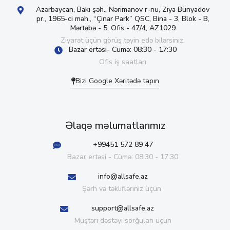
Azərbaycan, Bakı şəh., Nərimanov r-nu, Ziya Bünyadov
pr., 1965-ci məh., “Çinar Park” QSC, Bina - 3, Blok - B,
Mərtəbə - 5, Ofis - 47/4, AZ1029
Ziyarət üçün görüş təyin edə bilərsiniz.
Bazar ertəsi- Cümə: 08:30 - 17:30
Ofis iş saatları
Bizi Google Xəritədə tapın
Əlaqə məlumatlarımız
+99451 572 89 47
Bazar ertəsi - Cümə: 08:30 - 17:30
info@allsafe.az
Şərh və təklifləriniz üçün
support@allsafe.az
Müştəri dəstəyi sorğuları üçün