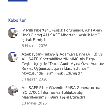
Xəbərlər
IV Milli Kibertəhlükəsizlik Forumunda, AKTA-nın
Üzvü Olaraq ALLSAFE Kibertəhlükəsizlik MMC
İştirak Etmişdir!
5 Haziran 2026
Azərbaycan-Türkiyə İş Adamları Birliyi (ATİB) və
ALLSAFE Kibertəhlükəsizlik MMC-nin Birgə
Təşkilatçılığı ilə “Daxili Audit Ayına Özəl: Auditdə
Risk və Uyğunsuzluqların İdarə Edilməsi”
Mövzusunda Təlim Təşkil Edilmişdir!
3 Haziran 2026
ALLSAFE Siber Güvenlik, EMSA Generator-da
ISO 27001 İnformasiya Təhlükəsizliyi
Maarifləndirmə Təlimi Təşkil Etmişdir!
18 Mayıs 2026