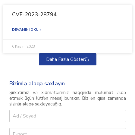
CVE-2023-28794
DEVAMINI OKU »
6 Kasım 2023
Daha Fazla Göster
Bizimlə əlaqə saxlayın
Şirkətimiz və xidmətlərimiz haqqında məlumat əldə
etmək üçün lütfən mesaj buraxın. Biz ən qısa zamanda
sizinlə əlaqə saxlayacağıq.