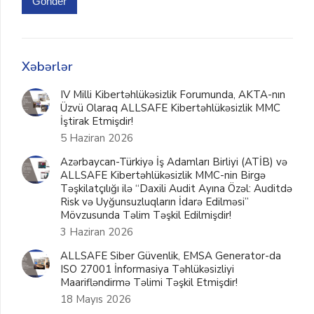
Gönder
Xəbərlər
IV Milli Kibertəhlükəsizlik Forumunda, AKTA-nın
Üzvü Olaraq ALLSAFE Kibertəhlükəsizlik MMC
İştirak Etmişdir!
5 Haziran 2026
Azərbaycan-Türkiyə İş Adamları Birliyi (ATİB) və
ALLSAFE Kibertəhlükəsizlik MMC-nin Birgə
Təşkilatçılığı ilə “Daxili Audit Ayına Özəl: Auditdə
Risk və Uyğunsuzluqların İdarə Edilməsi”
Mövzusunda Təlim Təşkil Edilmişdir!
3 Haziran 2026
ALLSAFE Siber Güvenlik, EMSA Generator-da
ISO 27001 İnformasiya Təhlükəsizliyi
Maarifləndirmə Təlimi Təşkil Etmişdir!
18 Mayıs 2026