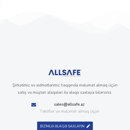
Şirkətimiz və xidmətlərimiz haqqında məlumat almaq üçün
satış və müştəri əlaqələri ilə əlaqə saxlaya bilərsiniz.
sales@allsafe.az
Təkliflər və məlumat almaq üçün
BİZİMLƏ ƏLAQƏ SAXLAYIN