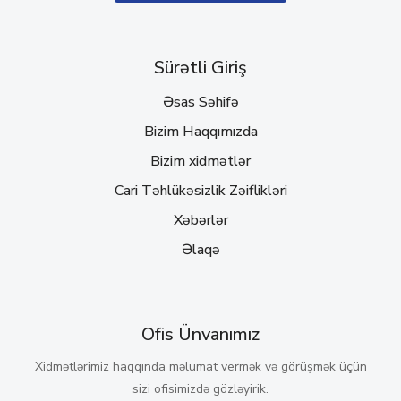
Sürətli Giriş
Əsas Səhifə
Bizim Haqqımızda
Bizim xidmətlər
Cari Təhlükəsizlik Zəiflikləri
Xəbərlər
Əlaqə
Ofis Ünvanımız
Xidmətlərimiz haqqında məlumat vermək və görüşmək üçün
sizi ofisimizdə gözləyirik.