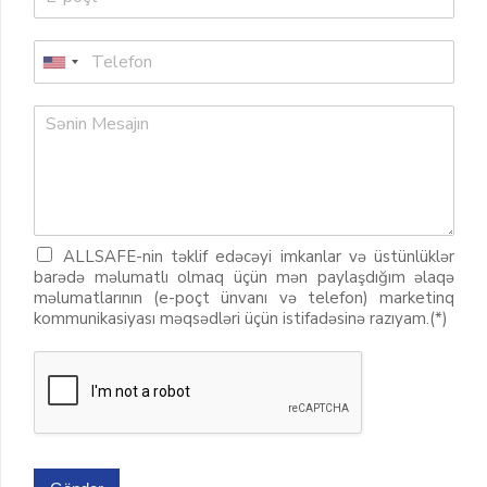
ALLSAFE-nin təklif edəcəyi imkanlar və üstünlüklər
barədə məlumatlı olmaq üçün mən paylaşdığım əlaqə
məlumatlarının (e-poçt ünvanı və telefon) marketinq
kommunikasiyası məqsədləri üçün istifadəsinə razıyam.(*)