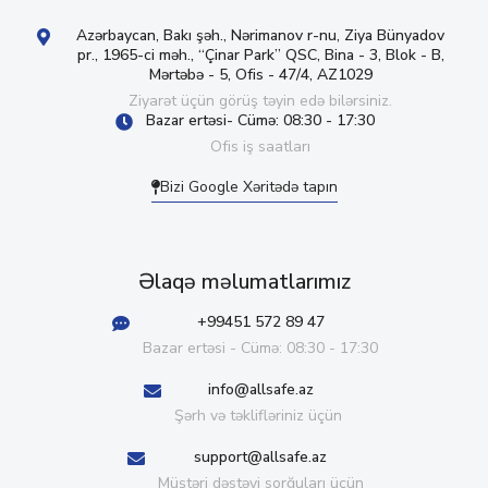
Azərbaycan, Bakı şəh., Nərimanov r-nu, Ziya Bünyadov
pr., 1965-ci məh., “Çinar Park” QSC, Bina - 3, Blok - B,
Mərtəbə - 5, Ofis - 47/4, AZ1029
Ziyarət üçün görüş təyin edə bilərsiniz.
Bazar ertəsi- Cümə: 08:30 - 17:30
Ofis iş saatları
Bizi Google Xəritədə tapın
Əlaqə məlumatlarımız
+99451 572 89 47
Bazar ertəsi - Cümə: 08:30 - 17:30
info@allsafe.az
Şərh və təklifləriniz üçün
support@allsafe.az
Müştəri dəstəyi sorğuları üçün