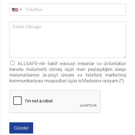
ALLSAFE-nin təklif edəcəyi imkanlar və üstünlüklər
barədə məlumatlı olmaq üçün mən paylaşdığım əlaqə
məlumatlarının (e-poçt ünvanı və telefon) marketinq
kommunikasiyası məqsədləri üçün istifadəsinə razıyam.(*)
Gönder