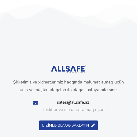
Şirkətimiz və xidmətlərimiz haqqında məlumat almaq üçün
satış və müştəri əlaqələri ilə əlaqə saxlaya bilərsiniz.
sales@allsafe.az
Təkliflər və məlumat almaq üçün
BİZİMLƏ ƏLAQƏ SAXLAYIN