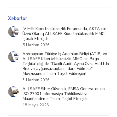
Xəbərlər
IV Milli Kibertəhlükəsizlik Forumunda, AKTA-nın
Üzvü Olaraq ALLSAFE Kibertəhlükəsizlik MMC
İştirak Etmişdir!
5 Haziran 2026
Azərbaycan-Türkiyə İş Adamları Birliyi (ATİB) və
ALLSAFE Kibertəhlükəsizlik MMC-nin Birgə
Təşkilatçılığı ilə “Daxili Audit Ayına Özəl: Auditdə
Risk və Uyğunsuzluqların İdarə Edilməsi”
Mövzusunda Təlim Təşkil Edilmişdir!
3 Haziran 2026
ALLSAFE Siber Güvenlik, EMSA Generator-da
ISO 27001 İnformasiya Təhlükəsizliyi
Maarifləndirmə Təlimi Təşkil Etmişdir!
18 Mayıs 2026