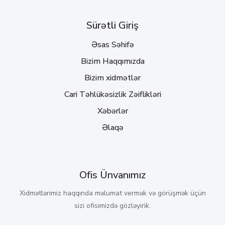
Sürətli Giriş
Əsas Səhifə
Bizim Haqqımızda
Bizim xidmətlər
Cari Təhlükəsizlik Zəiflikləri
Xəbərlər
Əlaqə
Ofis Ünvanımız
Xidmətlərimiz haqqında məlumat vermək və görüşmək üçün
sizi ofisimizdə gözləyirik.