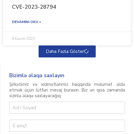
CVE-2023-28794
DEVAMINI OKU »
6 Kasım 2023
Daha Fazla Göster
Bizimlə əlaqə saxlayın
Şirkətimiz və xidmətlərimiz haqqında məlumat əldə
etmək üçün lütfən mesaj buraxın. Biz ən qısa zamanda
sizinlə əlaqə saxlayacağıq.