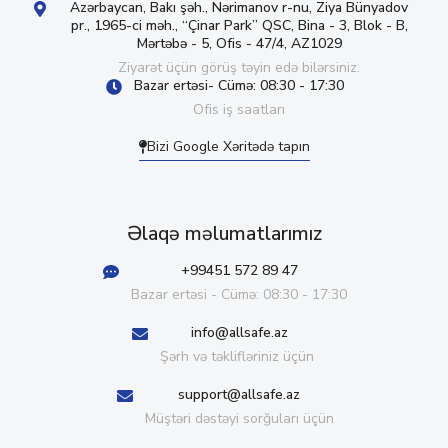
Azərbaycan, Bakı şəh., Nərimanov r-nu, Ziya Bünyadov
pr., 1965-ci məh., “Çinar Park” QSC, Bina - 3, Blok - B,
Mərtəbə - 5, Ofis - 47/4, AZ1029
Ziyarət üçün görüş təyin edə bilərsiniz.
Bazar ertəsi- Cümə: 08:30 - 17:30
Ofis iş saatları
Bizi Google Xəritədə tapın
Əlaqə məlumatlarımız
+99451 572 89 47
Bazar ertəsi - Cümə: 08:30 - 17:30
info@allsafe.az
Şərh və təklifləriniz üçün
support@allsafe.az
Müştəri dəstəyi sorğuları üçün