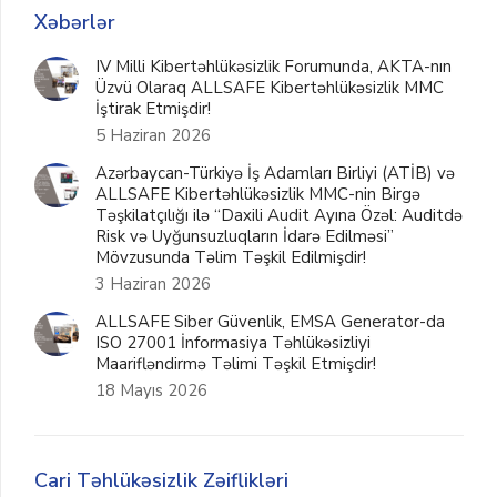
Xəbərlər
IV Milli Kibertəhlükəsizlik Forumunda, AKTA-nın
Üzvü Olaraq ALLSAFE Kibertəhlükəsizlik MMC
İştirak Etmişdir!
5 Haziran 2026
Azərbaycan-Türkiyə İş Adamları Birliyi (ATİB) və
ALLSAFE Kibertəhlükəsizlik MMC-nin Birgə
Təşkilatçılığı ilə “Daxili Audit Ayına Özəl: Auditdə
Risk və Uyğunsuzluqların İdarə Edilməsi”
Mövzusunda Təlim Təşkil Edilmişdir!
3 Haziran 2026
ALLSAFE Siber Güvenlik, EMSA Generator-da
ISO 27001 İnformasiya Təhlükəsizliyi
Maarifləndirmə Təlimi Təşkil Etmişdir!
18 Mayıs 2026
Cari Təhlükəsizlik Zəiflikləri