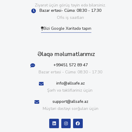
Ziyarət üçün görüş təyin edə bilərsiniz.
Bazar ertəsi- Cümə: 08:30 - 17:30
Ofis iş saatları
Bizi Google Xəritədə tapın
Əlaqə məlumatlarımız
+99451 572 89 47
Bazar ertəsi - Cümə: 08:30 - 17:30
info@allsafe.az
Şərh və təklifləriniz üçün
support@allsafe.az
Müştəri dəstəyi sorğuları üçün