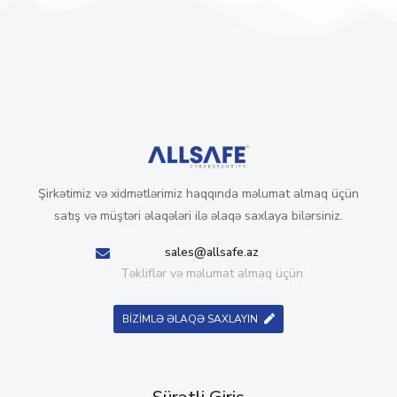
Şirkətimiz və xidmətlərimiz haqqında məlumat almaq üçün
satış və müştəri əlaqələri ilə əlaqə saxlaya bilərsiniz.
sales@allsafe.az
Təkliflər və məlumat almaq üçün
BİZİMLƏ ƏLAQƏ SAXLAYIN