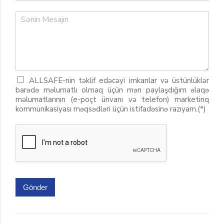
ALLSAFE-nin təklif edəcəyi imkanlar və üstünlüklər
barədə məlumatlı olmaq üçün mən paylaşdığım əlaqə
məlumatlarının (e-poçt ünvanı və telefon) marketinq
kommunikasiyası məqsədləri üçün istifadəsinə razıyam.(*)
Gönder