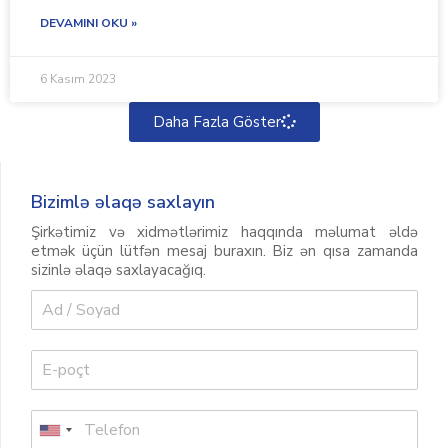
DEVAMINI OKU »
6 Kasım 2023
Daha Fazla Göster
Bizimlə əlaqə saxlayın
Şirkətimiz və xidmətlərimiz haqqında məlumat əldə
etmək üçün lütfən mesaj buraxın. Biz ən qısa zamanda
sizinlə əlaqə saxlayacağıq.