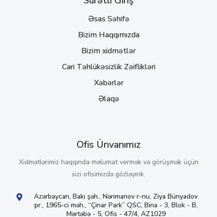
Sürətli Giriş
Əsas Səhifə
Bizim Haqqımızda
Bizim xidmətlər
Cari Təhlükəsizlik Zəiflikləri
Xəbərlər
Əlaqə
Ofis Ünvanımız
Xidmətlərimiz haqqında məlumat vermək və görüşmək üçün
sizi ofisimizdə gözləyirik.
Azərbaycan, Bakı şəh., Nərimanov r-nu, Ziya Bünyadov
pr., 1965-ci məh., “Çinar Park” QSC, Bina - 3, Blok - B,
Mərtəbə - 5, Ofis - 47/4, AZ1029