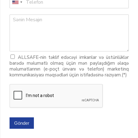
ALLSAFE-nin təklif edəcəyi imkanlar və üstünlüklər
barədə məlumatlı olmaq üçün mən paylaşdığım əlaqə
məlumatlarının (e-poçt ünvanı və telefon) marketinq
kommunikasiyası məqsədləri üçün istifadəsinə razıyam.(*)
Gönder