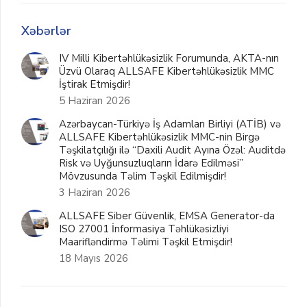
Xəbərlər
IV Milli Kibertəhlükəsizlik Forumunda, AKTA-nın
Üzvü Olaraq ALLSAFE Kibertəhlükəsizlik MMC
İştirak Etmişdir!
5 Haziran 2026
Azərbaycan-Türkiyə İş Adamları Birliyi (ATİB) və
ALLSAFE Kibertəhlükəsizlik MMC-nin Birgə
Təşkilatçılığı ilə “Daxili Audit Ayına Özəl: Auditdə
Risk və Uyğunsuzluqların İdarə Edilməsi”
Mövzusunda Təlim Təşkil Edilmişdir!
3 Haziran 2026
ALLSAFE Siber Güvenlik, EMSA Generator-da
ISO 27001 İnformasiya Təhlükəsizliyi
Maarifləndirmə Təlimi Təşkil Etmişdir!
18 Mayıs 2026