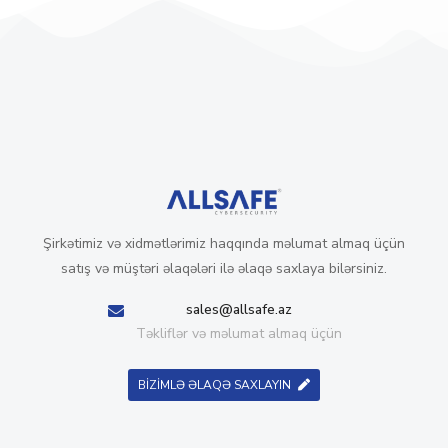
Şirkətimiz və xidmətlərimiz haqqında məlumat almaq üçün
satış və müştəri əlaqələri ilə əlaqə saxlaya bilərsiniz.
sales@allsafe.az
Təkliflər və məlumat almaq üçün
BİZİMLƏ ƏLAQƏ SAXLAYIN