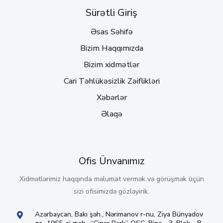
Sürətli Giriş
Əsas Səhifə
Bizim Haqqımızda
Bizim xidmətlər
Cari Təhlükəsizlik Zəiflikləri
Xəbərlər
Əlaqə
Ofis Ünvanımız
Xidmətlərimiz haqqında məlumat vermək və görüşmək üçün
sizi ofisimizdə gözləyirik.
Azərbaycan, Bakı şəh., Nərimanov r-nu, Ziya Bünyadov