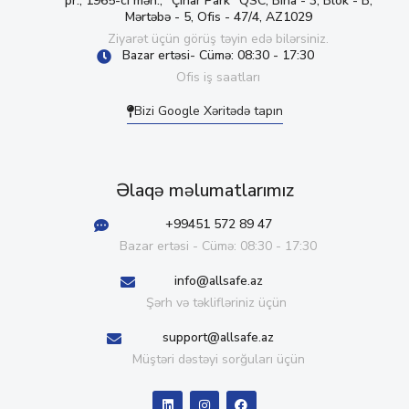
pr., 1965-ci məh., “Çinar Park” QSC, Bina - 3, Blok - B,
Mərtəbə - 5, Ofis - 47/4, AZ1029
Ziyarət üçün görüş təyin edə bilərsiniz.
Bazar ertəsi- Cümə: 08:30 - 17:30
Ofis iş saatları
Bizi Google Xəritədə tapın
Əlaqə məlumatlarımız
+99451 572 89 47
Bazar ertəsi - Cümə: 08:30 - 17:30
info@allsafe.az
Şərh və təklifləriniz üçün
support@allsafe.az
Müştəri dəstəyi sorğuları üçün