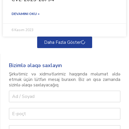
DEVAMINI OKU »
6 Kasım 2023
Daha Fazla Göster
Bizimlə əlaqə saxlayın
Şirkətimiz və xidmətlərimiz haqqında məlumat əldə
etmək üçün lütfən mesaj buraxın. Biz ən qısa zamanda
sizinlə əlaqə saxlayacağıq.