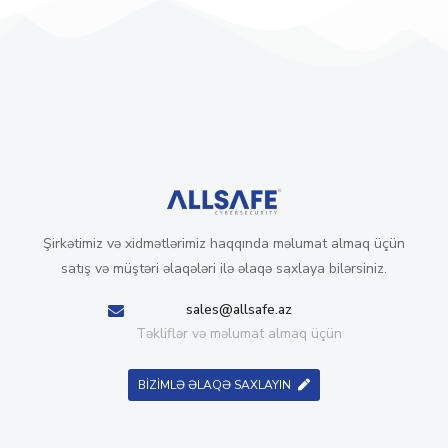
Şirkətimiz və xidmətlərimiz haqqında məlumat almaq üçün
satış və müştəri əlaqələri ilə əlaqə saxlaya bilərsiniz.
sales@allsafe.az
Təkliflər və məlumat almaq üçün
BİZİMLƏ ƏLAQƏ SAXLAYIN