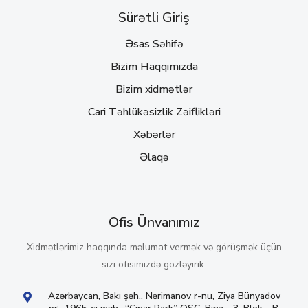
Sürətli Giriş
Əsas Səhifə
Bizim Haqqımızda
Bizim xidmətlər
Cari Təhlükəsizlik Zəiflikləri
Xəbərlər
Əlaqə
Ofis Ünvanımız
Xidmətlərimiz haqqında məlumat vermək və görüşmək üçün
sizi ofisimizdə gözləyirik.
Azərbaycan, Bakı şəh., Nərimanov r-nu, Ziya Bünyadov