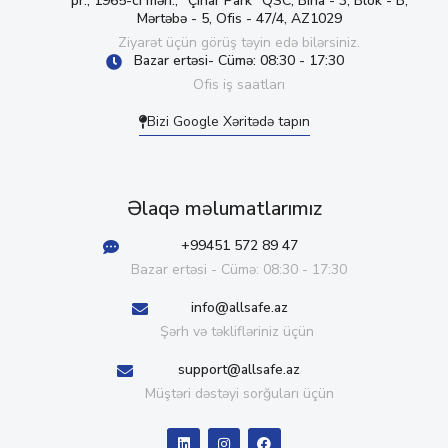
pr., 1965-ci məh., “Çinar Park” QSC, Bina - 3, Blok - B,
Mərtəbə - 5, Ofis - 47/4, AZ1029
Ziyarət üçün görüş təyin edə bilərsiniz.
Bazar ertəsi- Cümə: 08:30 - 17:30
Ofis iş saatları
Bizi Google Xəritədə tapın
Əlaqə məlumatlarımız
+99451 572 89 47
Bazar ertəsi - Cümə: 08:30 - 17:30
info@allsafe.az
Şərh və təklifləriniz üçün
support@allsafe.az
Müştəri dəstəyi sorğuları üçün