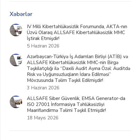
Xəbərlər
IV Milli Kibertəhlükəsizlik Forumunda, AKTA-nın
Üzvü Olaraq ALLSAFE Kibertəhlükəsizlik MMC
İştirak Etmişdir!
5 Haziran 2026
Azərbaycan-Türkiyə İş Adamları Birliyi (ATİB) və
ALLSAFE Kibertəhlükəsizlik MMC-nin Birgə
Təşkilatçılığı ilə “Daxili Audit Ayına Özəl: Auditdə
Risk və Uyğunsuzluqların İdarə Edilməsi”
Mövzusunda Təlim Təşkil Edilmişdir!
3 Haziran 2026
ALLSAFE Siber Güvenlik, EMSA Generator-da
ISO 27001 İnformasiya Təhlükəsizliyi
Maarifləndirmə Təlimi Təşkil Etmişdir!
18 Mayıs 2026