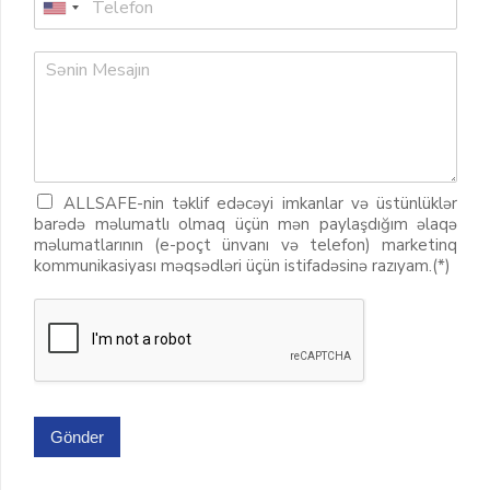
ALLSAFE-nin təklif edəcəyi imkanlar və üstünlüklər
barədə məlumatlı olmaq üçün mən paylaşdığım əlaqə
məlumatlarının (e-poçt ünvanı və telefon) marketinq
kommunikasiyası məqsədləri üçün istifadəsinə razıyam.(*)
Gönder