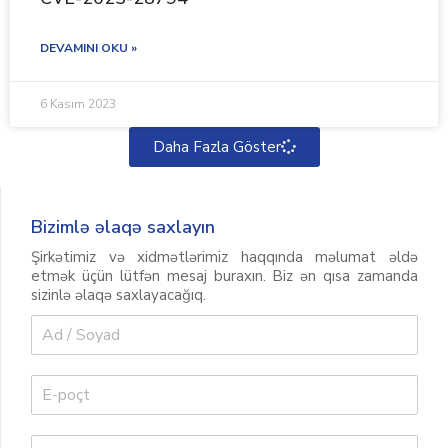
DEVAMINI OKU »
6 Kasım 2023
Daha Fazla Göster
Bizimlə əlaqə saxlayın
Şirkətimiz və xidmətlərimiz haqqında məlumat əldə
etmək üçün lütfən mesaj buraxın. Biz ən qısa zamanda
sizinlə əlaqə saxlayacağıq.