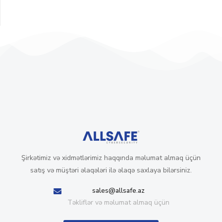
Şirkətimiz və xidmətlərimiz haqqında məlumat almaq üçün
satış və müştəri əlaqələri ilə əlaqə saxlaya bilərsiniz.
sales@allsafe.az
Təkliflər və məlumat almaq üçün