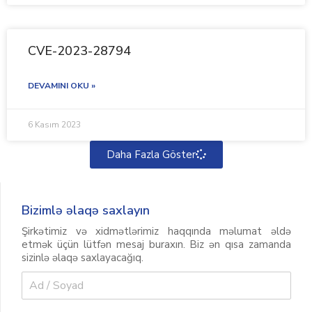
CVE-2023-28794
DEVAMINI OKU »
6 Kasım 2023
Daha Fazla Göster
Bizimlə əlaqə saxlayın
Şirkətimiz və xidmətlərimiz haqqında məlumat əldə
etmək üçün lütfən mesaj buraxın. Biz ən qısa zamanda
sizinlə əlaqə saxlayacağıq.