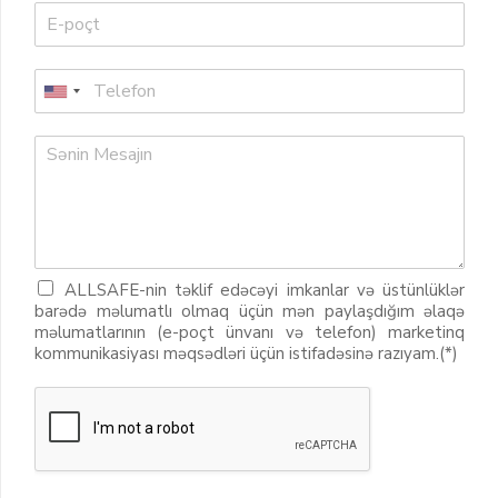
ALLSAFE-nin təklif edəcəyi imkanlar və üstünlüklər
barədə məlumatlı olmaq üçün mən paylaşdığım əlaqə
məlumatlarının (e-poçt ünvanı və telefon) marketinq
kommunikasiyası məqsədləri üçün istifadəsinə razıyam.(*)