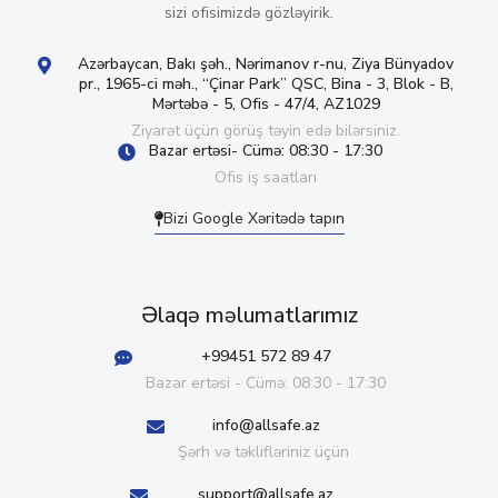
sizi ofisimizdə gözləyirik.
Azərbaycan, Bakı şəh., Nərimanov r-nu, Ziya Bünyadov
pr., 1965-ci məh., “Çinar Park” QSC, Bina - 3, Blok - B,
Mərtəbə - 5, Ofis - 47/4, AZ1029
Ziyarət üçün görüş təyin edə bilərsiniz.
Bazar ertəsi- Cümə: 08:30 - 17:30
Ofis iş saatları
Bizi Google Xəritədə tapın
Əlaqə məlumatlarımız
+99451 572 89 47
Bazar ertəsi - Cümə: 08:30 - 17:30
info@allsafe.az
Şərh və təklifləriniz üçün
support@allsafe.az