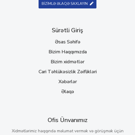
BİZİMLƏ ƏLAQƏ SAXLAYIN
Sürətli Giriş
Əsas Səhifə
Bizim Haqqımızda
Bizim xidmətlər
Cari Təhlükəsizlik Zəiflikləri
Xəbərlər
Əlaqə
Ofis Ünvanımız
Xidmətlərimiz haqqında məlumat vermək və görüşmək üçün