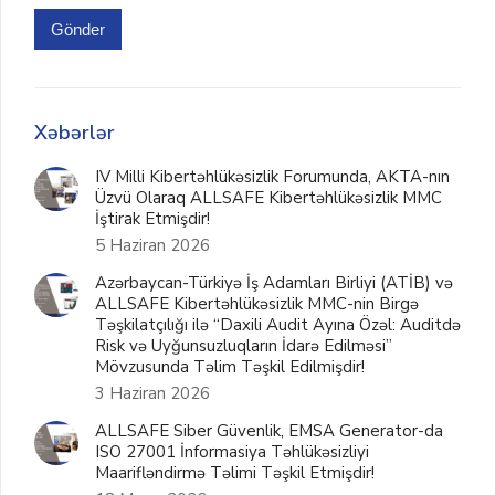
Gönder
Xəbərlər
IV Milli Kibertəhlükəsizlik Forumunda, AKTA-nın
Üzvü Olaraq ALLSAFE Kibertəhlükəsizlik MMC
İştirak Etmişdir!
5 Haziran 2026
Azərbaycan-Türkiyə İş Adamları Birliyi (ATİB) və
ALLSAFE Kibertəhlükəsizlik MMC-nin Birgə
Təşkilatçılığı ilə “Daxili Audit Ayına Özəl: Auditdə
Risk və Uyğunsuzluqların İdarə Edilməsi”
Mövzusunda Təlim Təşkil Edilmişdir!
3 Haziran 2026
ALLSAFE Siber Güvenlik, EMSA Generator-da
ISO 27001 İnformasiya Təhlükəsizliyi
Maarifləndirmə Təlimi Təşkil Etmişdir!