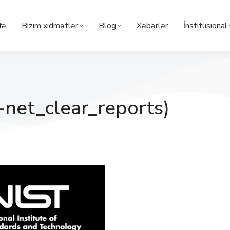
fə
Bizim xidmətlər
Blog
Xəbərlər
İnstitusional
net_clear_reports)