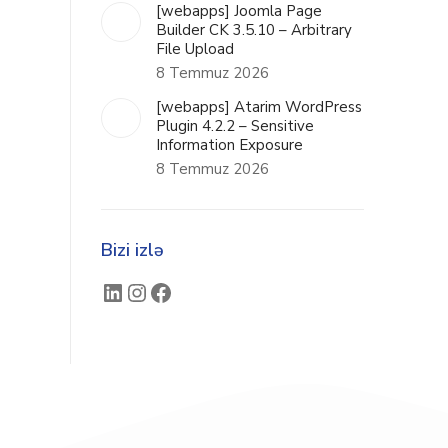
[webapps] Joomla Page
Builder CK 3.5.10 – Arbitrary
File Upload
8 Temmuz 2026
[webapps] Atarim WordPress
Plugin 4.2.2 – Sensitive
Information Exposure
8 Temmuz 2026
Bizi izlə