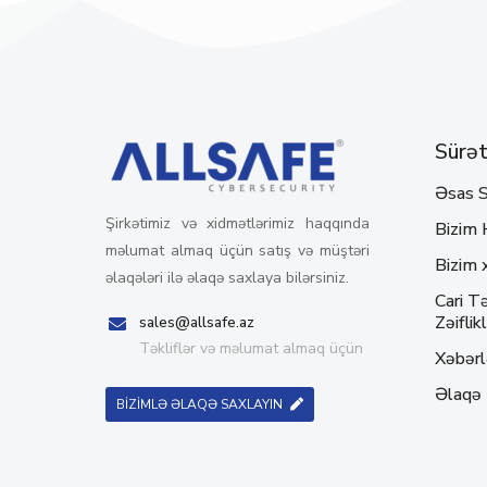
Sürətl
Əsas S
Şirkətimiz və xidmətlərimiz haqqında
Bizim 
məlumat almaq üçün satış və müştəri
Bizim 
əlaqələri ilə əlaqə saxlaya bilərsiniz.
Cari Tə
Zəiflikl
sales@allsafe.az
Təkliflər və məlumat almaq üçün
Xəbərl
Əlaqə
BİZİMLƏ ƏLAQƏ SAXLAYIN