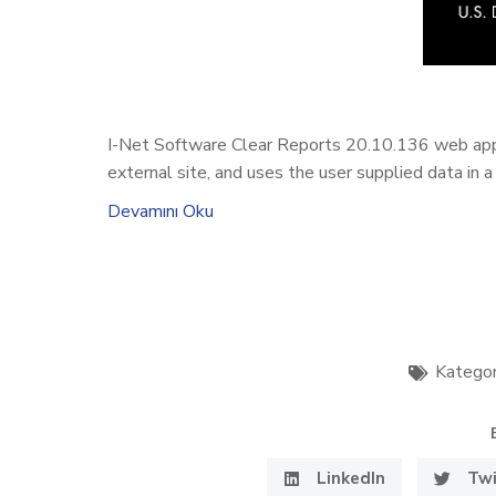
I-Net Software Clear Reports 20.10.136 web applic
external site, and uses the user supplied data in a
Devamını Oku
Kategor
LinkedIn
Twi