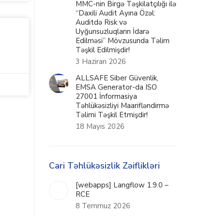
MMC-nin Birgə Təşkilatçılığı ilə
“Daxili Audit Ayına Özəl:
Auditdə Risk və
Uyğunsuzluqların İdarə
Edilməsi” Mövzusunda Təlim
Təşkil Edilmişdir!
3 Haziran 2026
ALLSAFE Siber Güvenlik,
EMSA Generator-da ISO
27001 İnformasiya
Təhlükəsizliyi Maarifləndirmə
Təlimi Təşkil Etmişdir!
18 Mayıs 2026
Cari Təhlükəsizlik Zəiflikləri
[webapps] Langflow 1.9.0 –
RCE
8 Temmuz 2026