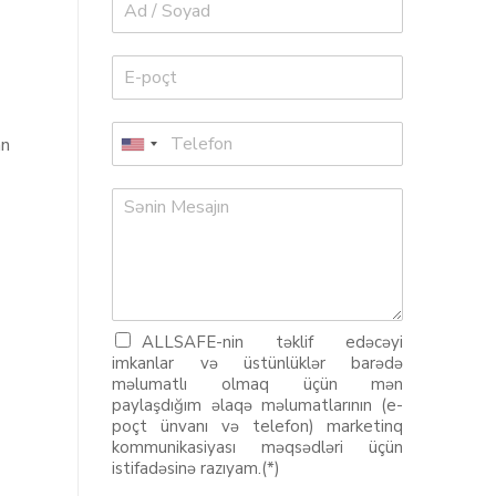
an
ALLSAFE-nin təklif edəcəyi
imkanlar və üstünlüklər barədə
məlumatlı olmaq üçün mən
paylaşdığım əlaqə məlumatlarının (e-
poçt ünvanı və telefon) marketinq
kommunikasiyası məqsədləri üçün
istifadəsinə razıyam.(*)