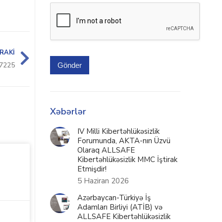
RAKI
7225
Gönder
Xəbərlər
IV Milli Kibertəhlükəsizlik
Forumunda, AKTA-nın Üzvü
Olaraq ALLSAFE
Kibertəhlükəsizlik MMC İştirak
Etmişdir!
5 Haziran 2026
Azərbaycan-Türkiyə İş
Adamları Birliyi (ATİB) və
ALLSAFE Kibertəhlükəsizlik