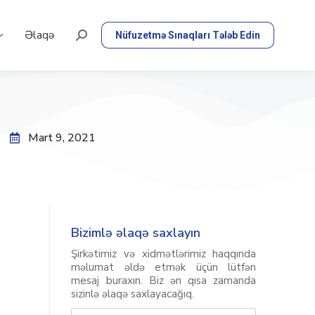
Əlaqə
Nüfuzetmə Sınaqları Tələb Edin
Mart 9, 2021
Bizimlə əlaqə saxlayın
Şirkətimiz və xidmətlərimiz haqqında
məlumat əldə etmək üçün lütfən
mesaj buraxın. Biz ən qısa zamanda
sizinlə əlaqə saxlayacağıq.