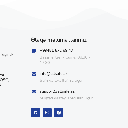
Əlaqə məlumatlarımız
+99451 572 89 47
örüşmək
Bazar ertəsi - Cümə: 08:30 -
17:30
info@allsafe.az
iya
 QSC,
Şərh və təklifləriniz üçün
,
support@allsafe.az
Müştəri dəstəyi sorğuları üçün