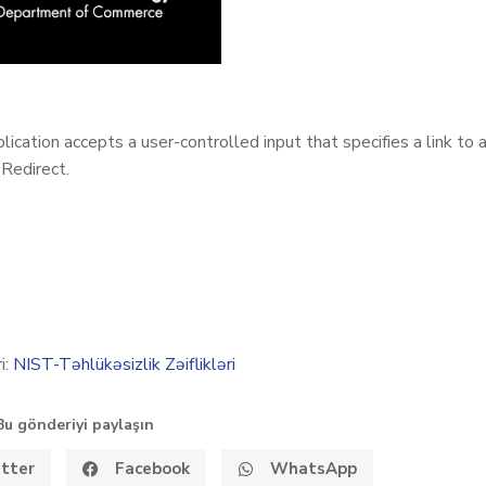
ation accepts a user-controlled input that specifies a link to 
 Redirect.
i:
NIST-Təhlükəsizlik Zəiflikləri
Bu gönderiyi paylaşın
tter
Facebook
WhatsApp