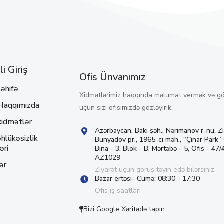
i Giriş
Ofis Ünvanımız
əhifə
Xidmətlərimiz haqqında məlumat vermək və g
Haqqımızda
üçün sizi ofisimizdə gözləyirik.
xidmətlər
Azərbaycan, Bakı şəh., Nərimanov r-nu, Z
hlükəsizlik
Bünyadov pr., 1965-ci məh., “Çinar Park”
əri
Bina - 3, Blok - B, Mərtəbə - 5, Ofis - 47/4
AZ1029
ər
Ziyarət üçün görüş təyin edə bilərsiniz.
Bazar ertəsi- Cümə: 08:30 - 17:30
Ofis iş saatları
Bizi Google Xəritədə tapın