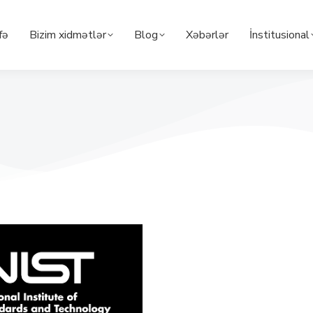
fə
Bizim xidmətlər
Blog
Xəbərlər
İnstitusional