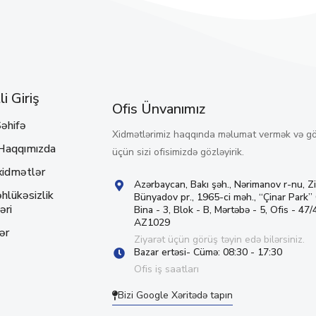
i Giriş
Ofis Ünvanımız
əhifə
Xidmətlərimiz haqqında məlumat vermək və g
Haqqımızda
üçün sizi ofisimizdə gözləyirik.
xidmətlər
Azərbaycan, Bakı şəh., Nərimanov r-nu, Z
hlükəsizlik
Bünyadov pr., 1965-ci məh., “Çinar Park”
əri
Bina - 3, Blok - B, Mərtəbə - 5, Ofis - 47/4
AZ1029
ər
Ziyarət üçün görüş təyin edə bilərsiniz.
Bazar ertəsi- Cümə: 08:30 - 17:30
Ofis iş saatları
Bizi Google Xəritədə tapın