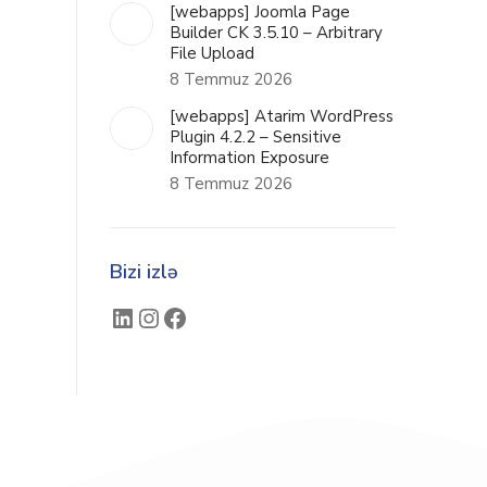
[webapps] Joomla Page
Builder CK 3.5.10 – Arbitrary
File Upload
8 Temmuz 2026
[webapps] Atarim WordPress
Plugin 4.2.2 – Sensitive
Information Exposure
8 Temmuz 2026
Bizi izlə