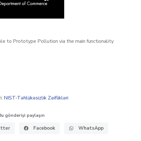
e to Prototype Pollution via the main functionality.
i:
NIST-Təhlükəsizlik Zəiflikləri
Bu gönderiyi paylaşın
tter
Facebook
WhatsApp