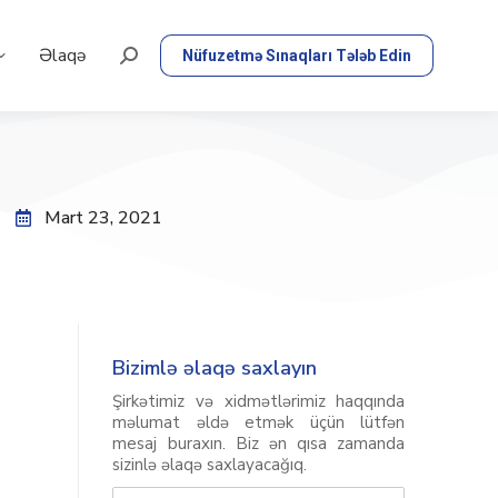
Əlaqə
Nüfuzetmə Sınaqları Tələb Edin
Mart 23, 2021
Bizimlə əlaqə saxlayın
Şirkətimiz və xidmətlərimiz haqqında
məlumat əldə etmək üçün lütfən
mesaj buraxın. Biz ən qısa zamanda
sizinlə əlaqə saxlayacağıq.