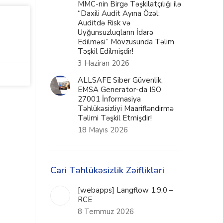
MMC-nin Birgə Təşkilatçılığı ilə
“Daxili Audit Ayına Özəl:
Auditdə Risk və
Uyğunsuzluqların İdarə
Edilməsi” Mövzusunda Təlim
Təşkil Edilmişdir!
3 Haziran 2026
ALLSAFE Siber Güvenlik,
EMSA Generator-da ISO
27001 İnformasiya
Təhlükəsizliyi Maarifləndirmə
Təlimi Təşkil Etmişdir!
18 Mayıs 2026
Cari Təhlükəsizlik Zəiflikləri
[webapps] Langflow 1.9.0 –
RCE
8 Temmuz 2026