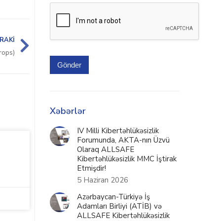
RAKI
rops)
Gönder
Xəbərlər
IV Milli Kibertəhlükəsizlik
Forumunda, AKTA-nın Üzvü
Olaraq ALLSAFE
Kibertəhlükəsizlik MMC İştirak
Etmişdir!
5 Haziran 2026
Azərbaycan-Türkiyə İş
Adamları Birliyi (ATİB) və
ALLSAFE Kibertəhlükəsizlik