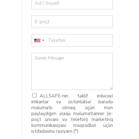
ALLSAFE-nin təklif edəcəyi
imkanlar və üstünlüklər barədə
məlumatlı olmaq üçün mən
paylaşdığım əlaqə məlumatlarının (e-
poçt ünvanı və telefon) marketinq
kommunikasiyası məqsədləri üçün
istifadəsinə razıyam.(*)