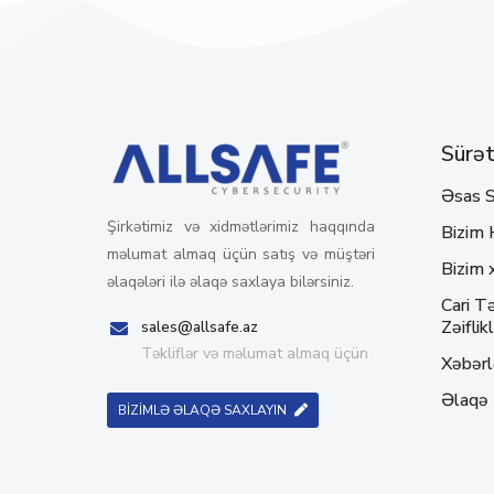
Sürətl
Əsas S
Şirkətimiz və xidmətlərimiz haqqında
Bizim 
məlumat almaq üçün satış və müştəri
Bizim 
əlaqələri ilə əlaqə saxlaya bilərsiniz.
Cari Tə
Zəiflikl
sales@allsafe.az
Təkliflər və məlumat almaq üçün
Xəbərl
Əlaqə
BİZİMLƏ ƏLAQƏ SAXLAYIN