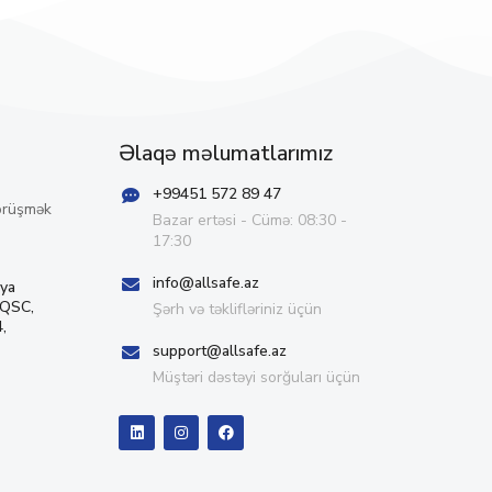
Əlaqə məlumatlarımız
+99451 572 89 47
örüşmək
Bazar ertəsi - Cümə: 08:30 -
17:30
info@allsafe.az
iya
 QSC,
Şərh və təklifləriniz üçün
,
support@allsafe.az
Müştəri dəstəyi sorğuları üçün