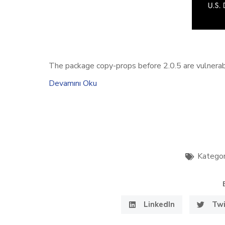
The package copy-props before 2.0.5 are vulnerabl
Devamını Oku
Kategor
LinkedIn
Twi