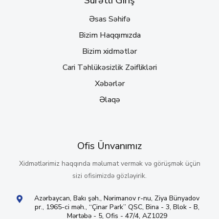
Sürətli Giriş
Əsas Səhifə
Bizim Haqqımızda
Bizim xidmətlər
Cari Təhlükəsizlik Zəiflikləri
Xəbərlər
Əlaqə
Ofis Ünvanımız
Xidmətlərimiz haqqında məlumat vermək və görüşmək üçün
sizi ofisimizdə gözləyirik.
Azərbaycan, Bakı şəh., Nərimanov r-nu, Ziya Bünyadov
pr., 1965-ci məh., “Çinar Park” QSC, Bina - 3, Blok - B,
Mərtəbə - 5, Ofis - 47/4, AZ1029