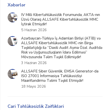
Xəbərlər
IV Milli Kibertəhlükəsizlik Forumunda, AKTA-nın
Üzvü Olaraq ALLSAFE Kibertəhlükəsizlik MMC
İştirak Etmişdir!
5 Haziran 2026
Azərbaycan-Türkiyə İş Adamları Birliyi (ATİB) və
ALLSAFE Kibertəhlükəsizlik MMC-nin Birgə
Təşkilatçılığı ilə “Daxili Audit Ayına Özəl: Auditdə
Risk və Uyğunsuzluqların İdarə Edilməsi”
Mövzusunda Təlim Təşkil Edilmişdir!
3 Haziran 2026
ALLSAFE Siber Güvenlik, EMSA Generator-da
ISO 27001 İnformasiya Təhlükəsizliyi
Maarifləndirmə Təlimi Təşkil Etmişdir!
18 Mayıs 2026
Cari Təhlükəsizlik Zəiflikləri