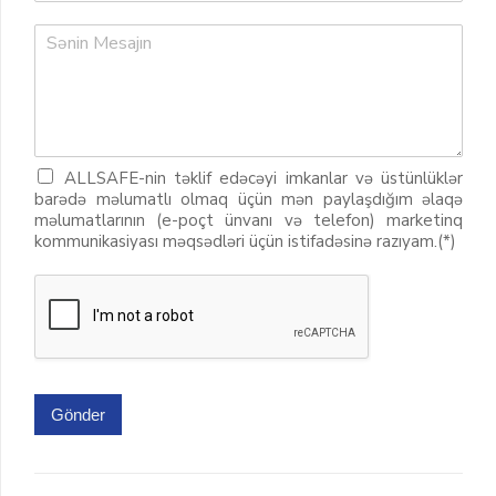
ALLSAFE-nin təklif edəcəyi imkanlar və üstünlüklər
barədə məlumatlı olmaq üçün mən paylaşdığım əlaqə
məlumatlarının (e-poçt ünvanı və telefon) marketinq
kommunikasiyası məqsədləri üçün istifadəsinə razıyam.(*)
Gönder