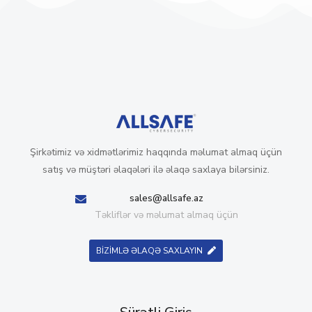
Şirkətimiz və xidmətlərimiz haqqında məlumat almaq üçün
satış və müştəri əlaqələri ilə əlaqə saxlaya bilərsiniz.
sales@allsafe.az
Təkliflər və məlumat almaq üçün
BİZİMLƏ ƏLAQƏ SAXLAYIN