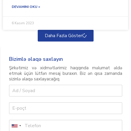
DEVAMINI OKU »
6 Kasım 2023
Daha Fazla Göster
Bizimlə əlaqə saxlayın
Şirkətimiz və xidmətlərimiz haqqında məlumat əldə
etmək üçün lütfən mesaj buraxın. Biz ən qısa zamanda
sizinlə əlaqə saxlayacağıq.