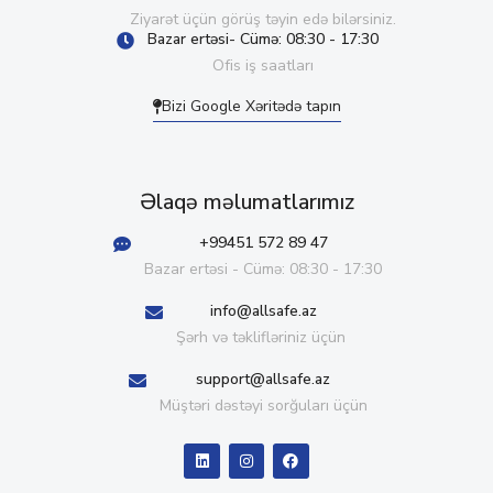
Ziyarət üçün görüş təyin edə bilərsiniz.
Bazar ertəsi- Cümə: 08:30 - 17:30
Ofis iş saatları
Bizi Google Xəritədə tapın
Əlaqə məlumatlarımız
+99451 572 89 47
Bazar ertəsi - Cümə: 08:30 - 17:30
info@allsafe.az
Şərh və təklifləriniz üçün
support@allsafe.az
Müştəri dəstəyi sorğuları üçün