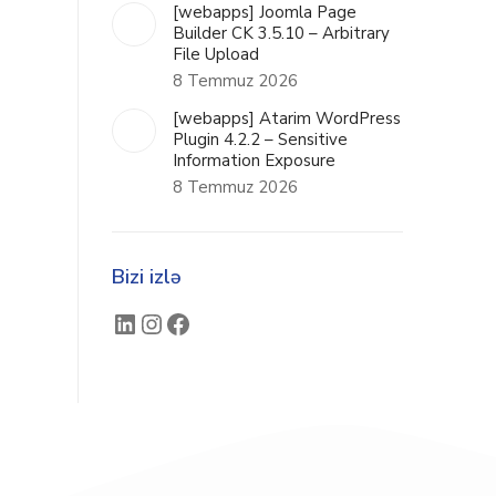
[webapps] Joomla Page
Builder CK 3.5.10 – Arbitrary
File Upload
8 Temmuz 2026
[webapps] Atarim WordPress
Plugin 4.2.2 – Sensitive
Information Exposure
8 Temmuz 2026
Bizi izlə