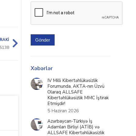
RAKI
Gönder
5138
Xəbərlər
IV Milli Kibertəhlükəsizlik
Forumunda, AKTA-nın Üzvü
Olaraq ALLSAFE
Kibertəhlükəsizlik MMC İştirak
Etmişdir!
5 Haziran 2026
Azərbaycan-Türkiyə İş
Adamları Birliyi (ATİB) və
ALLSAFE Kibertəhlükəsizlik