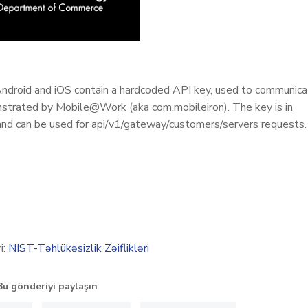
ndroid and iOS contain a hardcoded API key, used to communic
nstrated by Mobile@Work (aka com.mobileiron). The key is in
 and can be used for api/v1/gateway/customers/servers requests.
i:
NIST-Təhlükəsizlik Zəiflikləri
Bu gönderiyi paylaşın