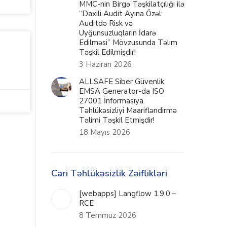
MMC-nin Birgə Təşkilatçılığı ilə
“Daxili Audit Ayına Özəl:
Auditdə Risk və
Uyğunsuzluqların İdarə
Edilməsi” Mövzusunda Təlim
Təşkil Edilmişdir!
3 Haziran 2026
ALLSAFE Siber Güvenlik,
EMSA Generator-da ISO
27001 İnformasiya
Təhlükəsizliyi Maarifləndirmə
Təlimi Təşkil Etmişdir!
18 Mayıs 2026
Cari Təhlükəsizlik Zəiflikləri
[webapps] Langflow 1.9.0 –
RCE
8 Temmuz 2026