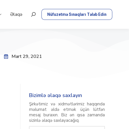
Əlaqə
Nüfuzetmə Sınaqları Tələb Edin
Mart 29, 2021
Bizimlə əlaqə saxlayın
Şirkətimiz və xidmətlərimiz haqqında
məlumat əldə etmək üçün lütfən
mesaj buraxın. Biz ən qısa zamanda
sizinlə əlaqə saxlayacağıq.