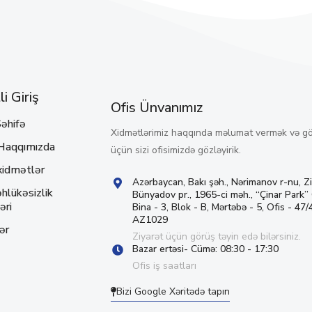
i Giriş
Ofis Ünvanımız
əhifə
Xidmətlərimiz haqqında məlumat vermək və g
Haqqımızda
üçün sizi ofisimizdə gözləyirik.
xidmətlər
Azərbaycan, Bakı şəh., Nərimanov r-nu, Z
hlükəsizlik
Bünyadov pr., 1965-ci məh., “Çinar Park”
əri
Bina - 3, Blok - B, Mərtəbə - 5, Ofis - 47/4
AZ1029
ər
Ziyarət üçün görüş təyin edə bilərsiniz.
Bazar ertəsi- Cümə: 08:30 - 17:30
Ofis iş saatları
Bizi Google Xəritədə tapın