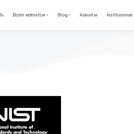
fə
Bizim xidmətlər
Blog
Xəbərlər
İnstitusional