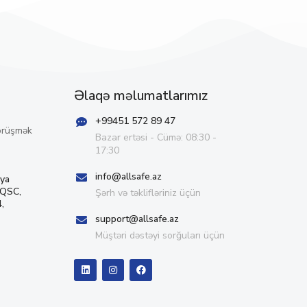
Əlaqə məlumatlarımız
+99451 572 89 47
örüşmək
Bazar ertəsi - Cümə: 08:30 -
17:30
info@allsafe.az
iya
 QSC,
Şərh və təklifləriniz üçün
,
support@allsafe.az
Müştəri dəstəyi sorğuları üçün