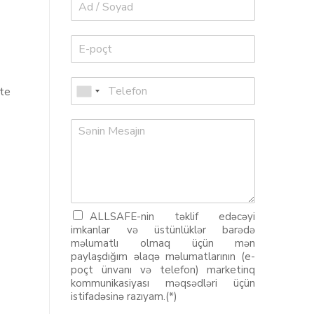
ate
ALLSAFE-nin təklif edəcəyi
imkanlar və üstünlüklər barədə
məlumatlı olmaq üçün mən
paylaşdığım əlaqə məlumatlarının (e-
poçt ünvanı və telefon) marketinq
kommunikasiyası məqsədləri üçün
istifadəsinə razıyam.(*)