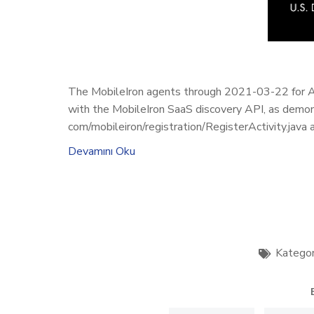
The MobileIron agents through 2021-03-22 for A
with the MobileIron SaaS discovery API, as demo
com/mobileiron/registration/RegisterActivity.java
Devamını Oku
Kategor