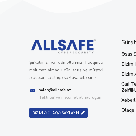
Sürətl
Əsas S
Şirkətimiz və xidmətlərimiz haqqında
Bizim 
məlumat almaq üçün satış və müştəri
Bizim 
əlaqələri ilə əlaqə saxlaya bilərsiniz.
Cari Tə
Zəiflikl
sales@allsafe.az
Təkliflər və məlumat almaq üçün
Xəbərl
Əlaqə
BİZİMLƏ ƏLAQƏ SAXLAYIN