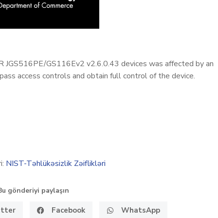
 JGS516PE/GS116Ev2 v2.6.0.43 devices was affected by an
pass access controls and obtain full control of the device.
i:
NIST-Təhlükəsizlik Zəiflikləri
Bu gönderiyi paylaşın
tter
Facebook
WhatsApp