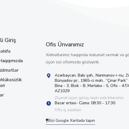
i Giriş
Ofis Ünvanımız
əhifə
Xidmətlərimiz haqqında məlumat vermək və g
Haqqımızda
üçün sizi ofisimizdə gözləyirik.
xidmətlər
Azərbaycan, Bakı şəh., Nərimanov r-nu, Z
hlükəsizlik
Bünyadov pr., 1965-ci məh., “Çinar Park”
əri
Bina - 3, Blok - B, Mərtəbə - 5, Ofis - 47/4
AZ1029
ər
Ziyarət üçün görüş təyin edə bilərsiniz.
Bazar ertəsi- Cümə: 08:30 - 17:30
Ofis iş saatları
Bizi Google Xəritədə tapın