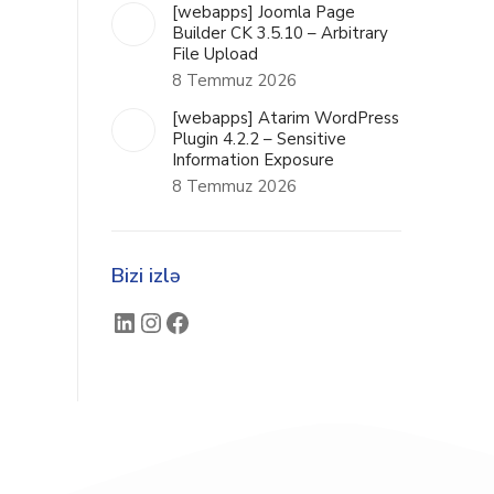
[webapps] Joomla Page
Builder CK 3.5.10 – Arbitrary
File Upload
8 Temmuz 2026
[webapps] Atarim WordPress
Plugin 4.2.2 – Sensitive
Information Exposure
8 Temmuz 2026
Bizi izlə