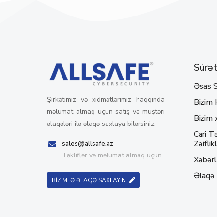
Sürətl
Əsas S
Şirkətimiz və xidmətlərimiz haqqında
Bizim 
məlumat almaq üçün satış və müştəri
Bizim 
əlaqələri ilə əlaqə saxlaya bilərsiniz.
Cari Tə
Zəiflikl
sales@allsafe.az
Təkliflər və məlumat almaq üçün
Xəbərl
Əlaqə
BİZİMLƏ ƏLAQƏ SAXLAYIN