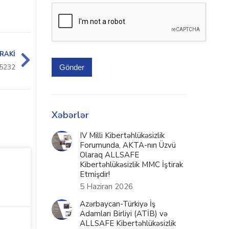
RAKI
5232
Gönder
Xəbərlər
IV Milli Kibertəhlükəsizlik
Forumunda, AKTA-nın Üzvü
Olaraq ALLSAFE
Kibertəhlükəsizlik MMC İştirak
Etmişdir!
5 Haziran 2026
Azərbaycan-Türkiyə İş
Adamları Birliyi (ATİB) və
ALLSAFE Kibertəhlükəsizlik