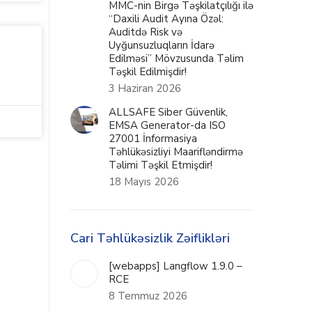
MMC-nin Birgə Təşkilatçılığı ilə
“Daxili Audit Ayına Özəl:
Auditdə Risk və
Uyğunsuzluqların İdarə
Edilməsi” Mövzusunda Təlim
Təşkil Edilmişdir!
3 Haziran 2026
ALLSAFE Siber Güvenlik,
EMSA Generator-da ISO
27001 İnformasiya
Təhlükəsizliyi Maarifləndirmə
Təlimi Təşkil Etmişdir!
18 Mayıs 2026
Cari Təhlükəsizlik Zəiflikləri
[webapps] Langflow 1.9.0 –
RCE
8 Temmuz 2026