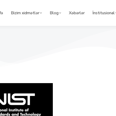
fə
Bizim xidmətlər
Blog
Xəbərlər
İnstitusional