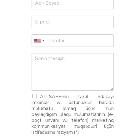
ALLSAFE-nin təklif edəcəyi
imkanlar və üstünlüklər barədə
məlumatlı olmaq üçün mən
paylaşdığım əlaqə məlumatlarının (e-
poçt ünvanı və telefon) marketinq
kommunikasiyası məqsədləri üçün
istifadəsinə razıyam.(*)