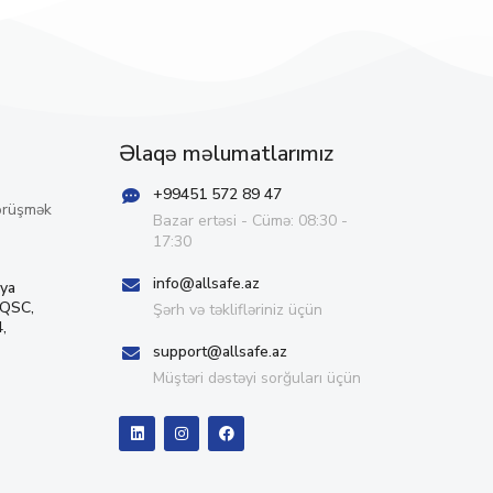
Əlaqə məlumatlarımız
+99451 572 89 47
örüşmək
Bazar ertəsi - Cümə: 08:30 -
17:30
info@allsafe.az
iya
 QSC,
Şərh və təklifləriniz üçün
,
support@allsafe.az
Müştəri dəstəyi sorğuları üçün