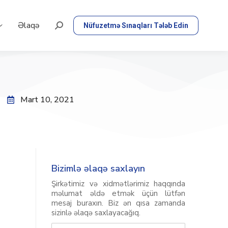
Əlaqə
Nüfuzetmə Sınaqları Tələb Edin
Mart 10, 2021
Bizimlə əlaqə saxlayın
Şirkətimiz və xidmətlərimiz haqqında
məlumat əldə etmək üçün lütfən
mesaj buraxın. Biz ən qısa zamanda
sizinlə əlaqə saxlayacağıq.