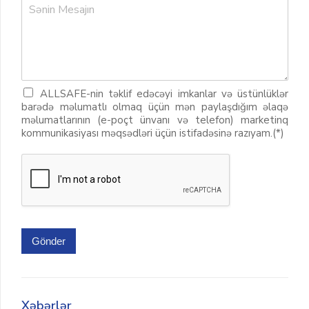
ALLSAFE-nin təklif edəcəyi imkanlar və üstünlüklər
barədə məlumatlı olmaq üçün mən paylaşdığım əlaqə
məlumatlarının (e-poçt ünvanı və telefon) marketinq
kommunikasiyası məqsədləri üçün istifadəsinə razıyam.(*)
Gönder
Xəbərlər