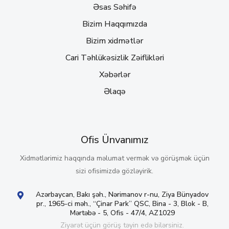
Əsas Səhifə
Bizim Haqqımızda
Bizim xidmətlər
Cari Təhlükəsizlik Zəiflikləri
Xəbərlər
Əlaqə
Ofis Ünvanımız
Xidmətlərimiz haqqında məlumat vermək və görüşmək üçün
sizi ofisimizdə gözləyirik.
Azərbaycan, Bakı şəh., Nərimanov r-nu, Ziya Bünyadov
pr., 1965-ci məh., “Çinar Park” QSC, Bina - 3, Blok - B,
Mərtəbə - 5, Ofis - 47/4, AZ1029
Ziyarət üçün görüş təyin edə bilərsiniz.