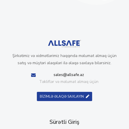
Şirkətimiz və xidmətlərimiz haqqında məlumat almaq üçün
satış və müştəri əlaqələri ilə əlaqə saxlaya bilərsiniz.
sales@allsafe.az
Təkliflər və məlumat almaq üçün
BİZİMLƏ ƏLAQƏ SAXLAYIN
Sürətli Giriş