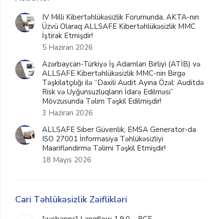
IV Milli Kibertəhlükəsizlik Forumunda, AKTA-nın
Üzvü Olaraq ALLSAFE Kibertəhlükəsizlik MMC
İştirak Etmişdir!
5 Haziran 2026
Azərbaycan-Türkiyə İş Adamları Birliyi (ATİB) və
ALLSAFE Kibertəhlükəsizlik MMC-nin Birgə
Təşkilatçılığı ilə “Daxili Audit Ayına Özəl: Auditdə
Risk və Uyğunsuzluqların İdarə Edilməsi”
Mövzusunda Təlim Təşkil Edilmişdir!
3 Haziran 2026
ALLSAFE Siber Güvenlik, EMSA Generator-da
ISO 27001 İnformasiya Təhlükəsizliyi
Maarifləndirmə Təlimi Təşkil Etmişdir!
18 Mayıs 2026
Cari Təhlükəsizlik Zəiflikləri