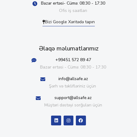
Bazar ertəsi- Cümə: 08:30 - 17:30
Ofis iş saatları
Bizi Google Xəritədə tapın
Əlaqə məlumatlarımız
+99451 572 89 47
Bazar ertəsi - Cümə: 08:30 - 17:30
info@allsafe.az
Şərh və təklifləriniz üçün
support@allsafe.az
Müştəri dəstəyi sorğuları üçün