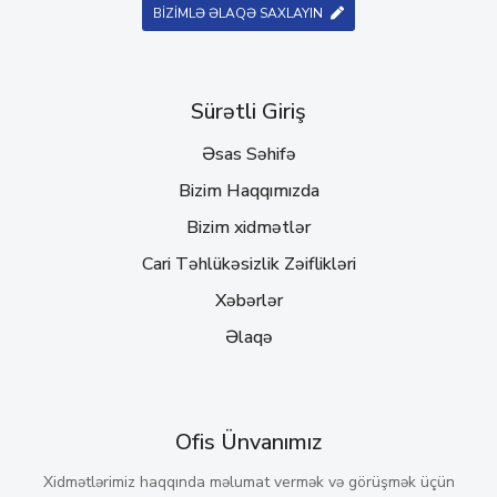
BİZİMLƏ ƏLAQƏ SAXLAYIN
Sürətli Giriş
Əsas Səhifə
Bizim Haqqımızda
Bizim xidmətlər
Cari Təhlükəsizlik Zəiflikləri
Xəbərlər
Əlaqə
Ofis Ünvanımız
Xidmətlərimiz haqqında məlumat vermək və görüşmək üçün