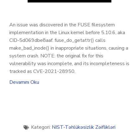
An issue was discovered in the FUSE filesystem
implementation in the Linux kernel before 5.10.6, aka
CID-5d069dbe8aaf. fuse_do_getattr() calls
make_bad_inode() in inappropriate situations, causing a
system crash. NOTE: the original fix for this
vulnerability was incomplete, and its incompleteness is
tracked as CVE-2021-28950.
Devamını Oku
Kategori:
NIST-Təhlükəsizlik Zəiflikləri