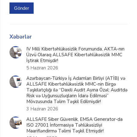
Gönder
Xəbərlər
IV Milli Kibertəhlükəsizlik Forumunda, AKTA-nın
Üzvü Olaraq ALLSAFE Kibertəhlükəsizlik MMC
İştirak Etmişdir!
5 Haziran 2026
Azərbaycan-Türkiyə İş Adamları Birliyi (ATİB) və
ALLSAFE Kibertəhlükəsizlik MMC-nin Birgə
Təşkilatçılığı ilə “Daxili Audit Ayına Özəl: Auditdə
Risk və Uyğunsuzluqların İdarə Edilməsi”
Mövzusunda Təlim Təşkil Edilmişdir!
3 Haziran 2026
ALLSAFE Siber Güvenlik, EMSA Generator-da
ISO 27001 İnformasiya Təhlükəsizliyi
Maarifləndirmə Təlimi Təşkil Etmişdir!