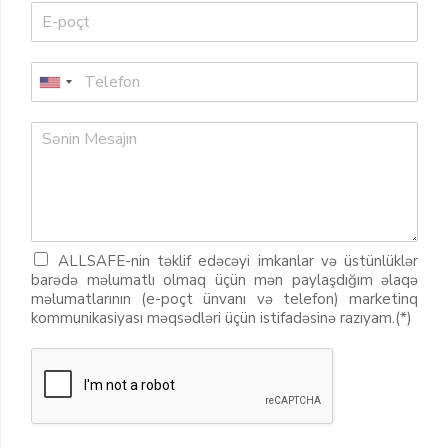
ALLSAFE-nin təklif edəcəyi imkanlar və üstünlüklər
barədə məlumatlı olmaq üçün mən paylaşdığım əlaqə
məlumatlarının (e-poçt ünvanı və telefon) marketinq
kommunikasiyası məqsədləri üçün istifadəsinə razıyam.(*)