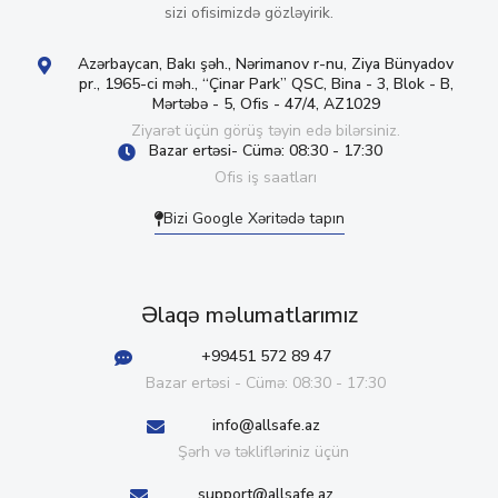
sizi ofisimizdə gözləyirik.
Azərbaycan, Bakı şəh., Nərimanov r-nu, Ziya Bünyadov
pr., 1965-ci məh., “Çinar Park” QSC, Bina - 3, Blok - B,
Mərtəbə - 5, Ofis - 47/4, AZ1029
Ziyarət üçün görüş təyin edə bilərsiniz.
Bazar ertəsi- Cümə: 08:30 - 17:30
Ofis iş saatları
Bizi Google Xəritədə tapın
Əlaqə məlumatlarımız
+99451 572 89 47
Bazar ertəsi - Cümə: 08:30 - 17:30
info@allsafe.az
Şərh və təklifləriniz üçün
support@allsafe.az