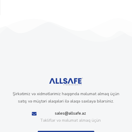
Şirkətimiz və xidmətlərimiz haqqında məlumat almaq üçün
satış və müştəri əlaqələri ilə əlaqə saxlaya bilərsiniz.
sales@allsafe.az
Təkliflər və məlumat almaq üçün