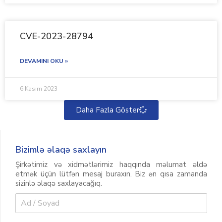
CVE-2023-28794
DEVAMINI OKU »
6 Kasım 2023
Daha Fazla Göster
Bizimlə əlaqə saxlayın
Şirkətimiz və xidmətlərimiz haqqında məlumat əldə
etmək üçün lütfən mesaj buraxın. Biz ən qısa zamanda
sizinlə əlaqə saxlayacağıq.