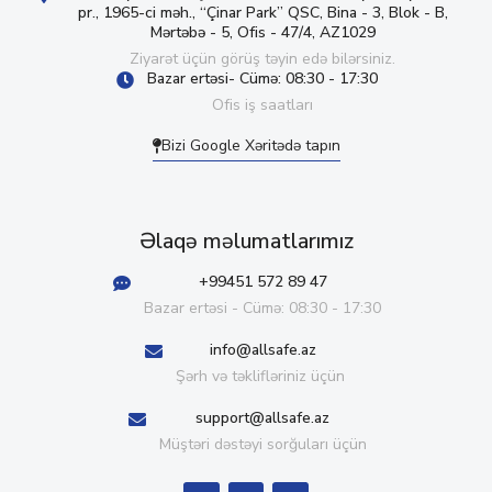
pr., 1965-ci məh., “Çinar Park” QSC, Bina - 3, Blok - B,
Mərtəbə - 5, Ofis - 47/4, AZ1029
Ziyarət üçün görüş təyin edə bilərsiniz.
Bazar ertəsi- Cümə: 08:30 - 17:30
Ofis iş saatları
Bizi Google Xəritədə tapın
Əlaqə məlumatlarımız
+99451 572 89 47
Bazar ertəsi - Cümə: 08:30 - 17:30
info@allsafe.az
Şərh və təklifləriniz üçün
support@allsafe.az
Müştəri dəstəyi sorğuları üçün