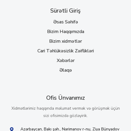
Sürətli Giriş
Əsas Səhifə
Bizim Haqqımızda
Bizim xidmətlər
Cari Təhlükəsizlik Zəiflikləri
Xəbərlər
Əlaqə
Ofis Ünvanımız
Xidmətlərimiz haqqında məlumat vermək və görüşmək üçün
sizi ofisimizdə gözləyirik.
Azərbaycan, Bakı şəh., Nərimanov r-nu, Ziya Bünyadov