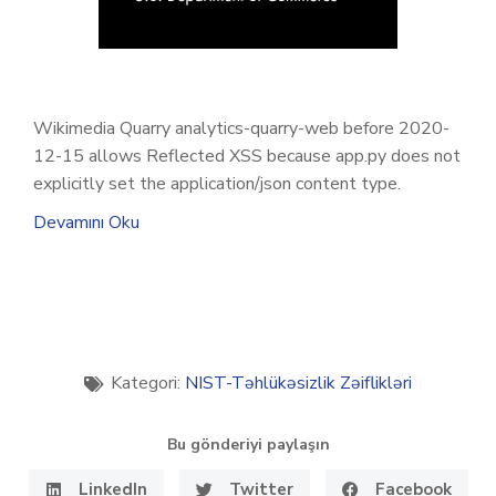
Wikimedia Quarry analytics-quarry-web before 2020-
12-15 allows Reflected XSS because app.py does not
explicitly set the application/json content type.
Devamını Oku
Kategori:
NIST-Təhlükəsizlik Zəiflikləri
Bu gönderiyi paylaşın
LinkedIn
Twitter
Facebook