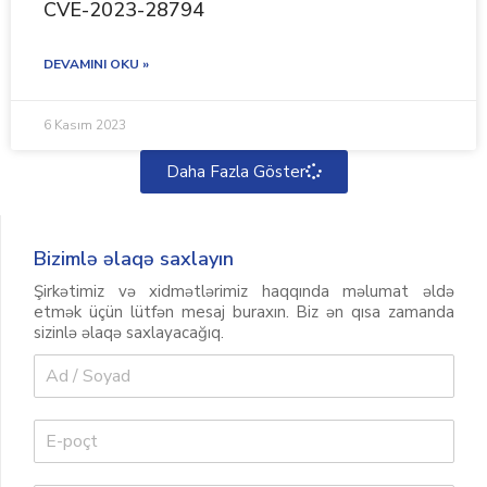
CVE-2023-28794
DEVAMINI OKU »
6 Kasım 2023
Daha Fazla Göster
Bizimlə əlaqə saxlayın
Şirkətimiz və xidmətlərimiz haqqında məlumat əldə
etmək üçün lütfən mesaj buraxın. Biz ən qısa zamanda
sizinlə əlaqə saxlayacağıq.