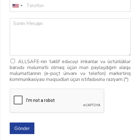
ALLSAFE-nin təklif edəcəyi imkanlar və üstünlüklər
barədə məlumatlı olmaq üçün mən paylaşdığım əlaqə
məlumatlarının (e-poçt ünvanı və telefon) marketinq
kommunikasiyası məqsədləri üçün istifadəsinə razıyam.(*)
Gönder