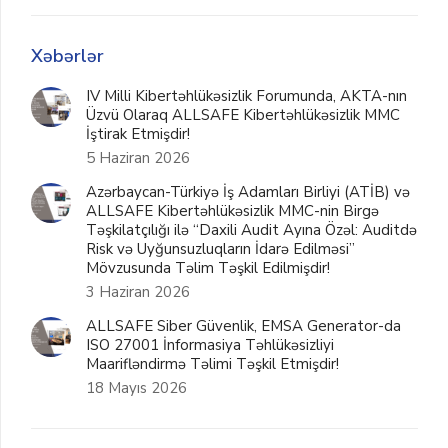
Xəbərlər
IV Milli Kibertəhlükəsizlik Forumunda, AKTA-nın
Üzvü Olaraq ALLSAFE Kibertəhlükəsizlik MMC
İştirak Etmişdir!
5 Haziran 2026
Azərbaycan-Türkiyə İş Adamları Birliyi (ATİB) və
ALLSAFE Kibertəhlükəsizlik MMC-nin Birgə
Təşkilatçılığı ilə “Daxili Audit Ayına Özəl: Auditdə
Risk və Uyğunsuzluqların İdarə Edilməsi”
Mövzusunda Təlim Təşkil Edilmişdir!
3 Haziran 2026
ALLSAFE Siber Güvenlik, EMSA Generator-da
ISO 27001 İnformasiya Təhlükəsizliyi
Maarifləndirmə Təlimi Təşkil Etmişdir!
18 Mayıs 2026