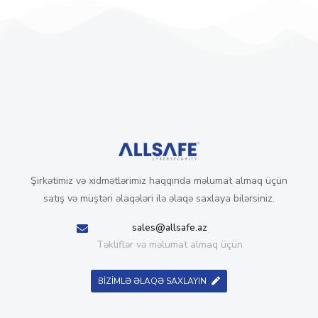
Şirkətimiz və xidmətlərimiz haqqında məlumat almaq üçün
satış və müştəri əlaqələri ilə əlaqə saxlaya bilərsiniz.
sales@allsafe.az
Təkliflər və məlumat almaq üçün
BİZİMLƏ ƏLAQƏ SAXLAYIN