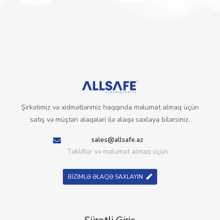
Şirkətimiz və xidmətlərimiz haqqında məlumat almaq üçün
satış və müştəri əlaqələri ilə əlaqə saxlaya bilərsiniz.
sales@allsafe.az
Təkliflər və məlumat almaq üçün
BİZİMLƏ ƏLAQƏ SAXLAYIN