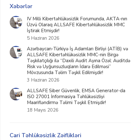
Xəbərlər
IV Milli Kibertəhlükəsizlik Forumunda, AKTA-nın
Üzvü Olaraq ALLSAFE Kibertəhlükəsizlik MMC
İştirak Etmişdir!
5 Haziran 2026
Azərbaycan-Türkiyə İş Adamları Birliyi (ATİB) və
ALLSAFE Kibertəhlükəsizlik MMC-nin Birgə
Təşkilatçılığı ilə “Daxili Audit Ayına Özəl: Auditdə
Risk və Uyğunsuzluqların İdarə Edilməsi”
Mövzusunda Təlim Təşkil Edilmişdir!
3 Haziran 2026
ALLSAFE Siber Güvenlik, EMSA Generator-da
ISO 27001 İnformasiya Təhlükəsizliyi
Maarifləndirmə Təlimi Təşkil Etmişdir!
18 Mayıs 2026
Cari Təhlükəsizlik Zəiflikləri