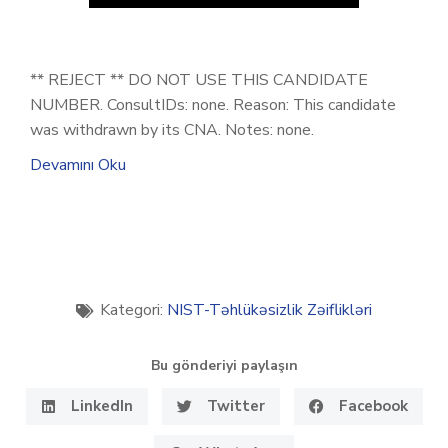
** REJECT ** DO NOT USE THIS CANDIDATE
NUMBER. ConsultIDs: none. Reason: This candidate
was withdrawn by its CNA. Notes: none.
Devamını Oku
Kategori:
NIST-Təhlükəsizlik Zəiflikləri
Bu gönderiyi paylaşın
LinkedIn
Twitter
Facebook