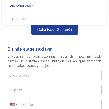
DEVAMINI OKU »
6 Kasım 2023
Daha Fazla Göster
Bizimlə əlaqə saxlayın
Şirkətimiz və xidmətlərimiz haqqında məlumat əldə
etmək üçün lütfən mesaj buraxın. Biz ən qısa zamanda
sizinlə əlaqə saxlayacağıq.