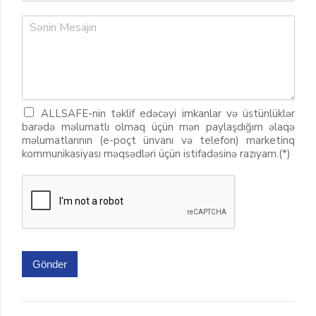
ALLSAFE-nin təklif edəcəyi imkanlar və üstünlüklər
barədə məlumatlı olmaq üçün mən paylaşdığım əlaqə
məlumatlarının (e-poçt ünvanı və telefon) marketinq
kommunikasiyası məqsədləri üçün istifadəsinə razıyam.(*)
Gönder