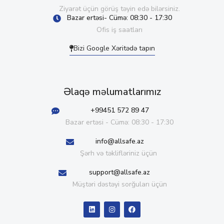
Ziyarət üçün görüş təyin edə bilərsiniz.
Bazar ertəsi- Cümə: 08:30 - 17:30
Ofis iş saatları
Bizi Google Xəritədə tapın
Əlaqə məlumatlarımız
+99451 572 89 47
Bazar ertəsi - Cümə: 08:30 - 17:30
info@allsafe.az
Şərh və təklifləriniz üçün
support@allsafe.az
Müştəri dəstəyi sorğuları üçün