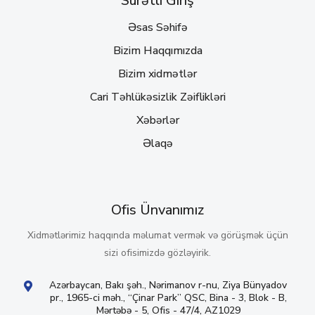
Sürətli Giriş
Əsas Səhifə
Bizim Haqqımızda
Bizim xidmətlər
Cari Təhlükəsizlik Zəiflikləri
Xəbərlər
Əlaqə
Ofis Ünvanımız
Xidmətlərimiz haqqında məlumat vermək və görüşmək üçün
sizi ofisimizdə gözləyirik.
Azərbaycan, Bakı şəh., Nərimanov r-nu, Ziya Bünyadov
pr., 1965-ci məh., “Çinar Park” QSC, Bina - 3, Blok - B,
Mərtəbə - 5, Ofis - 47/4, AZ1029