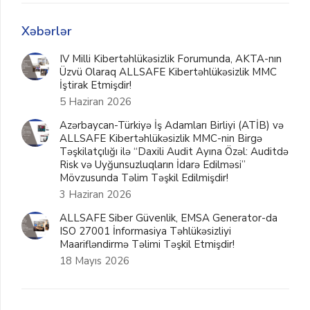
Xəbərlər
IV Milli Kibertəhlükəsizlik Forumunda, AKTA-nın
Üzvü Olaraq ALLSAFE Kibertəhlükəsizlik MMC
İştirak Etmişdir!
5 Haziran 2026
Azərbaycan-Türkiyə İş Adamları Birliyi (ATİB) və
ALLSAFE Kibertəhlükəsizlik MMC-nin Birgə
Təşkilatçılığı ilə “Daxili Audit Ayına Özəl: Auditdə
Risk və Uyğunsuzluqların İdarə Edilməsi”
Mövzusunda Təlim Təşkil Edilmişdir!
3 Haziran 2026
ALLSAFE Siber Güvenlik, EMSA Generator-da
ISO 27001 İnformasiya Təhlükəsizliyi
Maarifləndirmə Təlimi Təşkil Etmişdir!
18 Mayıs 2026