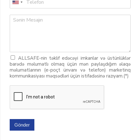
ALLSAFE-nin təklif edəcəyi imkanlar və üstünlüklər
barədə məlumatlı olmaq üçün mən paylaşdığım əlaqə
məlumatlarının (e-poçt ünvanı və telefon) marketinq
kommunikasiyası məqsədləri üçün istifadəsinə razıyam.(*)
Gönder