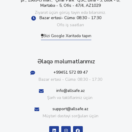
pr., 1965-ci məh., “Çinar Park” QSC, Bina - 3, Blok - B,
Mərtəbə - 5, Ofis - 47/4, AZ1029
Ziyarət üçün görüş təyin edə bilərsiniz.
Bazar ertəsi- Cümə: 08:30 - 17:30
Ofis iş saatları
Bizi Google Xəritədə tapın
Əlaqə məlumatlarımız
+99451 572 89 47
Bazar ertəsi - Cümə: 08:30 - 17:30
info@allsafe.az
Şərh və təklifləriniz üçün
support@allsafe.az
Müştəri dəstəyi sorğuları üçün