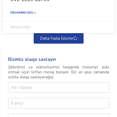
DEVAMINI OKU »
6 Kasım 2023
Daha Fazla Göster
Bizimlə əlaqə saxlayın
Şirkətimiz və xidmətlərimiz haqqında məlumat əldə
etmək üçün lütfən mesaj buraxın. Biz ən qısa zamanda
sizinlə əlaqə saxlayacağıq.