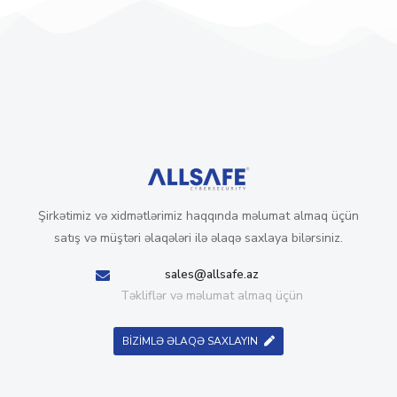
Şirkətimiz və xidmətlərimiz haqqında məlumat almaq üçün
satış və müştəri əlaqələri ilə əlaqə saxlaya bilərsiniz.
sales@allsafe.az
Təkliflər və məlumat almaq üçün
BİZİMLƏ ƏLAQƏ SAXLAYIN