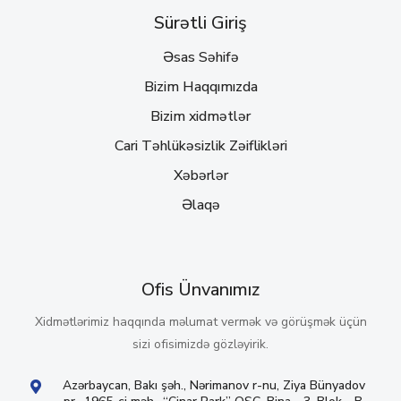
Sürətli Giriş
Əsas Səhifə
Bizim Haqqımızda
Bizim xidmətlər
Cari Təhlükəsizlik Zəiflikləri
Xəbərlər
Əlaqə
Ofis Ünvanımız
Xidmətlərimiz haqqında məlumat vermək və görüşmək üçün
sizi ofisimizdə gözləyirik.
Azərbaycan, Bakı şəh., Nərimanov r-nu, Ziya Bünyadov