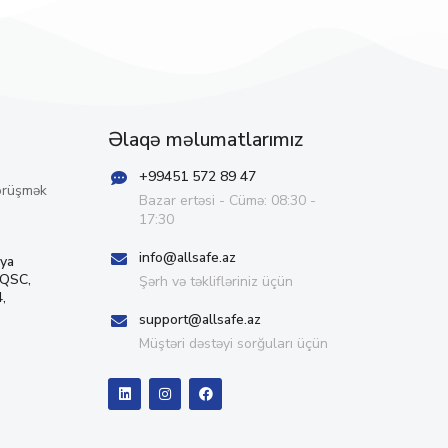
Əlaqə məlumatlarımız
+99451 572 89 47
örüşmək
Bazar ertəsi - Cümə: 08:30 -
17:30
info@allsafe.az
iya
 QSC,
Şərh və təklifləriniz üçün
,
support@allsafe.az
Müştəri dəstəyi sorğuları üçün