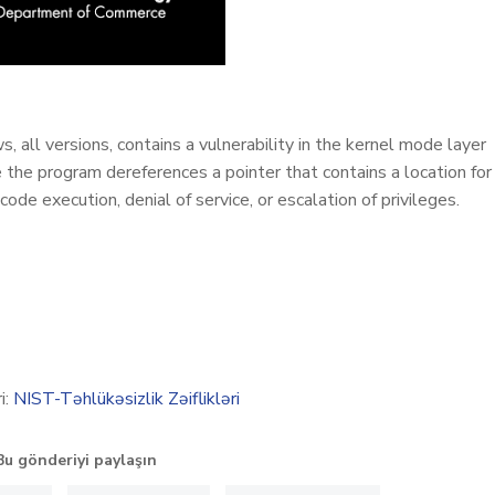
ll versions, contains a vulnerability in the kernel mode layer
he program dereferences a pointer that contains a location for
ode execution, denial of service, or escalation of privileges.
i:
NIST-Təhlükəsizlik Zəiflikləri
Bu gönderiyi paylaşın