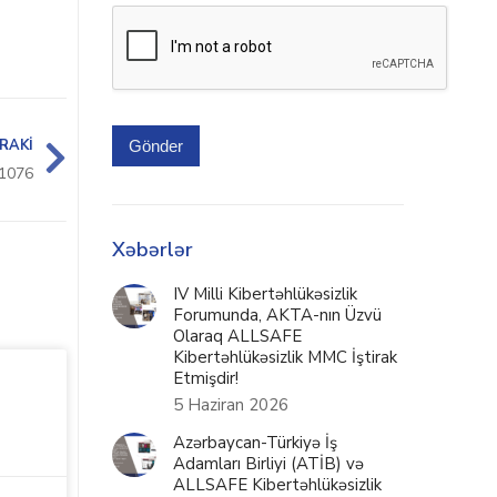
RAKI
Gönder
1076
Xəbərlər
IV Milli Kibertəhlükəsizlik
Forumunda, AKTA-nın Üzvü
Olaraq ALLSAFE
Kibertəhlükəsizlik MMC İştirak
Etmişdir!
5 Haziran 2026
Azərbaycan-Türkiyə İş
Adamları Birliyi (ATİB) və
ALLSAFE Kibertəhlükəsizlik