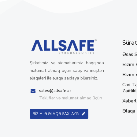
Sürətl
Əsas S
Şirkətimiz və xidmətlərimiz haqqında
Bizim 
məlumat almaq üçün satış və müştəri
Bizim 
əlaqələri ilə əlaqə saxlaya bilərsiniz.
Cari Tə
Zəiflikl
sales@allsafe.az
Təkliflər və məlumat almaq üçün
Xəbərl
Əlaqə
BİZİMLƏ ƏLAQƏ SAXLAYIN