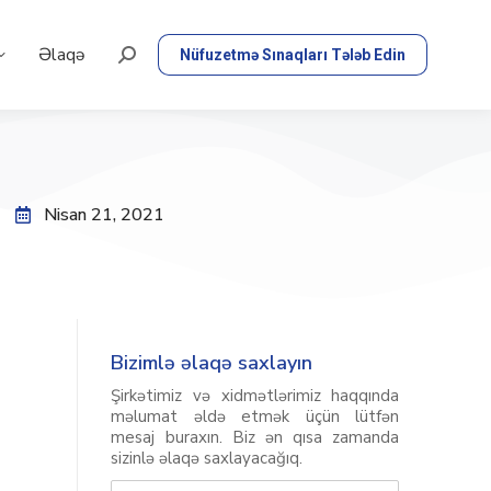
Əlaqə
Nüfuzetmə Sınaqları Tələb Edin
Nisan 21, 2021
Bizimlə əlaqə saxlayın
Şirkətimiz və xidmətlərimiz haqqında
məlumat əldə etmək üçün lütfən
mesaj buraxın. Biz ən qısa zamanda
sizinlə əlaqə saxlayacağıq.