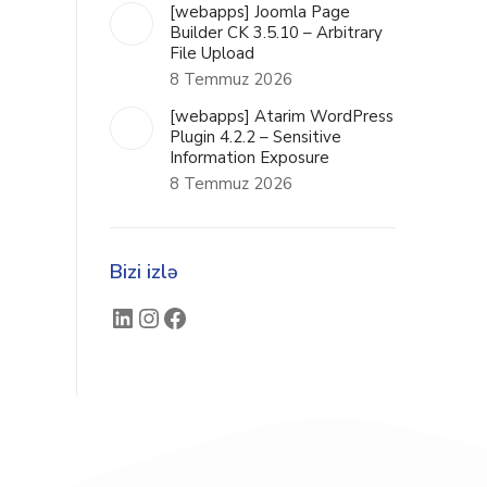
[webapps] Joomla Page
Builder CK 3.5.10 – Arbitrary
File Upload
8 Temmuz 2026
[webapps] Atarim WordPress
Plugin 4.2.2 – Sensitive
Information Exposure
8 Temmuz 2026
Bizi izlə