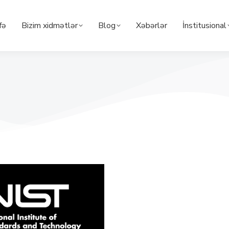
fə
Bizim xidmətlər
Blog
Xəbərlər
İnstitusional