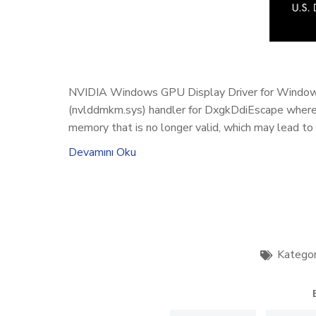
NVIDIA Windows GPU Display Driver for Windows, a
(nvlddmkm.sys) handler for DxgkDdiEscape where t
memory that is no longer valid, which may lead to c
Devamını Oku
Kategor