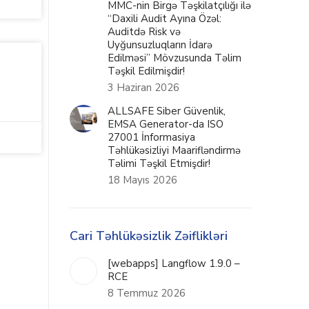
MMC-nin Birgə Təşkilatçılığı ilə
“Daxili Audit Ayına Özəl:
Auditdə Risk və
Uyğunsuzluqların İdarə
Edilməsi” Mövzusunda Təlim
Təşkil Edilmişdir!
3 Haziran 2026
ALLSAFE Siber Güvenlik,
EMSA Generator-da ISO
27001 İnformasiya
Təhlükəsizliyi Maarifləndirmə
Təlimi Təşkil Etmişdir!
18 Mayıs 2026
Cari Təhlükəsizlik Zəiflikləri
[webapps] Langflow 1.9.0 –
RCE
8 Temmuz 2026