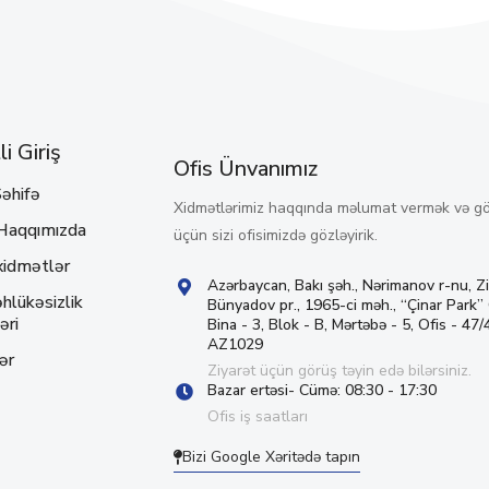
i Giriş
Ofis Ünvanımız
əhifə
Xidmətlərimiz haqqında məlumat vermək və g
Haqqımızda
üçün sizi ofisimizdə gözləyirik.
xidmətlər
Azərbaycan, Bakı şəh., Nərimanov r-nu, Z
hlükəsizlik
Bünyadov pr., 1965-ci məh., “Çinar Park”
əri
Bina - 3, Blok - B, Mərtəbə - 5, Ofis - 47/4
AZ1029
ər
Ziyarət üçün görüş təyin edə bilərsiniz.
Bazar ertəsi- Cümə: 08:30 - 17:30
Ofis iş saatları
Bizi Google Xəritədə tapın