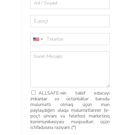
ALLSAFE-nin təklif edəcəyi
imkanlar və üstünlüklər barədə
məlumatlı olmaq üçün mən
paylaşdığım əlaqə məlumatlarının (e-
poçt ünvanı və telefon) marketinq
kommunikasiyası məqsədləri üçün
istifadəsinə razıyam.(*)