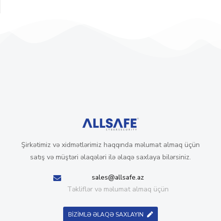
Şirkətimiz və xidmətlərimiz haqqında məlumat almaq üçün
satış və müştəri əlaqələri ilə əlaqə saxlaya bilərsiniz.
sales@allsafe.az
Təkliflər və məlumat almaq üçün
BİZİMLƏ ƏLAQƏ SAXLAYIN