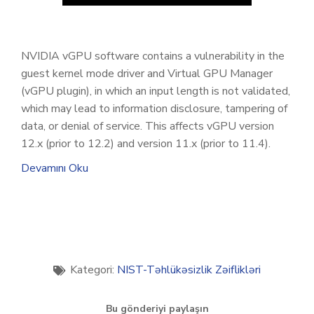
NVIDIA vGPU software contains a vulnerability in the
guest kernel mode driver and Virtual GPU Manager
(vGPU plugin), in which an input length is not validated,
which may lead to information disclosure, tampering of
data, or denial of service. This affects vGPU version
12.x (prior to 12.2) and version 11.x (prior to 11.4).
Devamını Oku
Kategori:
NIST-Təhlükəsizlik Zəiflikləri
Bu gönderiyi paylaşın