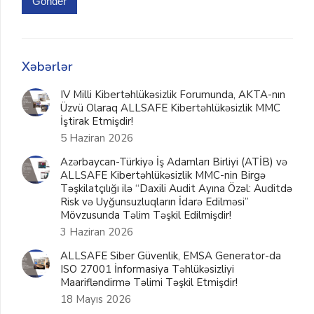
Gönder
Xəbərlər
IV Milli Kibertəhlükəsizlik Forumunda, AKTA-nın
Üzvü Olaraq ALLSAFE Kibertəhlükəsizlik MMC
İştirak Etmişdir!
5 Haziran 2026
Azərbaycan-Türkiyə İş Adamları Birliyi (ATİB) və
ALLSAFE Kibertəhlükəsizlik MMC-nin Birgə
Təşkilatçılığı ilə “Daxili Audit Ayına Özəl: Auditdə
Risk və Uyğunsuzluqların İdarə Edilməsi”
Mövzusunda Təlim Təşkil Edilmişdir!
3 Haziran 2026
ALLSAFE Siber Güvenlik, EMSA Generator-da
ISO 27001 İnformasiya Təhlükəsizliyi
Maarifləndirmə Təlimi Təşkil Etmişdir!
18 Mayıs 2026