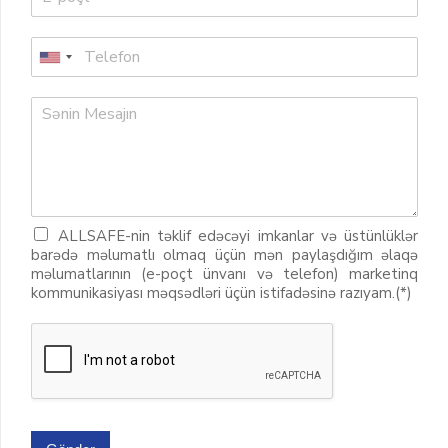
ALLSAFE-nin təklif edəcəyi imkanlar və üstünlüklər
barədə məlumatlı olmaq üçün mən paylaşdığım əlaqə
məlumatlarının (e-poçt ünvanı və telefon) marketinq
kommunikasiyası məqsədləri üçün istifadəsinə razıyam.(*)