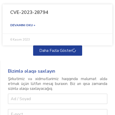
CVE-2023-28794
DEVAMINI OKU »
6 Kasım 2023
Daha Fazla Göster
Bizimlə əlaqə saxlayın
Şirkətimiz və xidmətlərimiz haqqında məlumat əldə
etmək üçün lütfən mesaj buraxın. Biz ən qısa zamanda
sizinlə əlaqə saxlayacağıq.