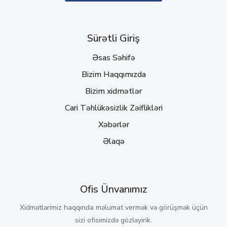
Sürətli Giriş
Əsas Səhifə
Bizim Haqqımızda
Bizim xidmətlər
Cari Təhlükəsizlik Zəiflikləri
Xəbərlər
Əlaqə
Ofis Ünvanımız
Xidmətlərimiz haqqında məlumat vermək və görüşmək üçün
sizi ofisimizdə gözləyirik.