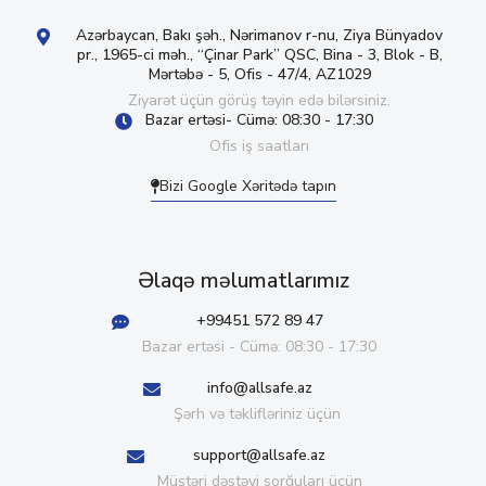
Azərbaycan, Bakı şəh., Nərimanov r-nu, Ziya Bünyadov
pr., 1965-ci məh., “Çinar Park” QSC, Bina - 3, Blok - B,
Mərtəbə - 5, Ofis - 47/4, AZ1029
Ziyarət üçün görüş təyin edə bilərsiniz.
Bazar ertəsi- Cümə: 08:30 - 17:30
Ofis iş saatları
Bizi Google Xəritədə tapın
Əlaqə məlumatlarımız
+99451 572 89 47
Bazar ertəsi - Cümə: 08:30 - 17:30
info@allsafe.az
Şərh və təklifləriniz üçün
support@allsafe.az
Müştəri dəstəyi sorğuları üçün