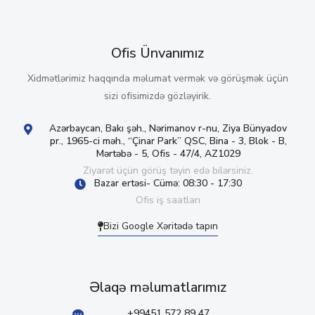
Ofis Ünvanımız
Xidmətlərimiz haqqında məlumat vermək və görüşmək üçün
sizi ofisimizdə gözləyirik.
Azərbaycan, Bakı şəh., Nərimanov r-nu, Ziya Bünyadov
pr., 1965-ci məh., “Çinar Park” QSC, Bina - 3, Blok - B,
Mərtəbə - 5, Ofis - 47/4, AZ1029
Ziyarət üçün görüş təyin edə bilərsiniz.
Bazar ertəsi- Cümə: 08:30 - 17:30
Ofis iş saatları
Bizi Google Xəritədə tapın
Əlaqə məlumatlarımız
+99451 572 89 47