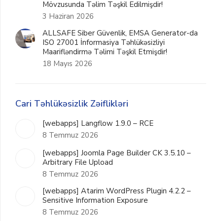
Mövzusunda Təlim Təşkil Edilmişdir!
3 Haziran 2026
ALLSAFE Siber Güvenlik, EMSA Generator-da
ISO 27001 İnformasiya Təhlükəsizliyi
Maarifləndirmə Təlimi Təşkil Etmişdir!
18 Mayıs 2026
Cari Təhlükəsizlik Zəiflikləri
[webapps] Langflow 1.9.0 – RCE
8 Temmuz 2026
[webapps] Joomla Page Builder CK 3.5.10 –
Arbitrary File Upload
8 Temmuz 2026
[webapps] Atarim WordPress Plugin 4.2.2 –
Sensitive Information Exposure
8 Temmuz 2026