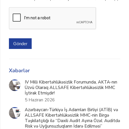
Gönder
Xəbərlər
IV Milli Kibertəhlükəsizlik Forumunda, AKTA-nın
Üzvü Olaraq ALLSAFE Kibertəhlükəsizlik MMC
İştirak Etmişdir!
5 Haziran 2026
Azərbaycan-Türkiyə İş Adamları Birliyi (ATİB) və
ALLSAFE Kibertəhlükəsizlik MMC-nin Birgə
Təşkilatçılığı ilə “Daxili Audit Ayına Özəl: Auditdə
Risk və Uyğunsuzluqların İdarə Edilməsi”