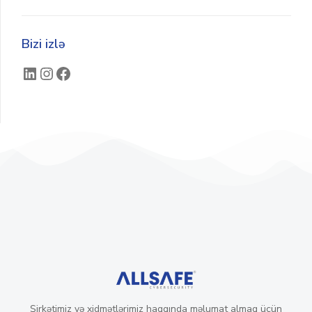
Bizi izlə
Şirkətimiz və xidmətlərimiz haqqında məlumat almaq üçün