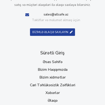
satış və müştəri əlaqələri ilə əlaqə saxlaya bilərsiniz.
sales@allsafe.az
Təkliflər və məlumat almaq üçün
BİZİMLƏ ƏLAQƏ SAXLAYIN
Sürətli Giriş
Əsas Səhifə
Bizim Haqqımızda
Bizim xidmətlər
Cari Təhlükəsizlik Zəiflikləri
Xəbərlər
Əlaqə