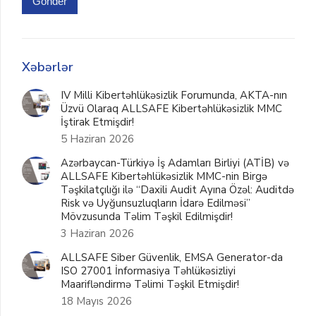
Gönder
Xəbərlər
IV Milli Kibertəhlükəsizlik Forumunda, AKTA-nın
Üzvü Olaraq ALLSAFE Kibertəhlükəsizlik MMC
İştirak Etmişdir!
5 Haziran 2026
Azərbaycan-Türkiyə İş Adamları Birliyi (ATİB) və
ALLSAFE Kibertəhlükəsizlik MMC-nin Birgə
Təşkilatçılığı ilə “Daxili Audit Ayına Özəl: Auditdə
Risk və Uyğunsuzluqların İdarə Edilməsi”
Mövzusunda Təlim Təşkil Edilmişdir!
3 Haziran 2026
ALLSAFE Siber Güvenlik, EMSA Generator-da
ISO 27001 İnformasiya Təhlükəsizliyi
Maarifləndirmə Təlimi Təşkil Etmişdir!
18 Mayıs 2026