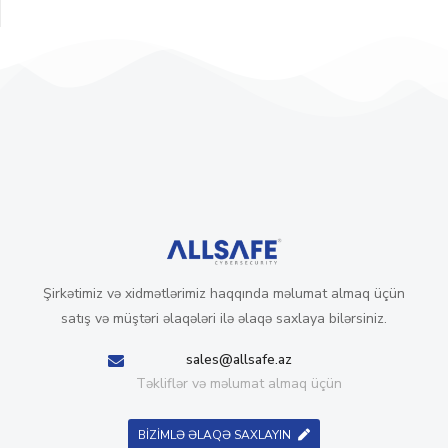
Şirkətimiz və xidmətlərimiz haqqında məlumat almaq üçün
satış və müştəri əlaqələri ilə əlaqə saxlaya bilərsiniz.
sales@allsafe.az
Təkliflər və məlumat almaq üçün
BİZİMLƏ ƏLAQƏ SAXLAYIN