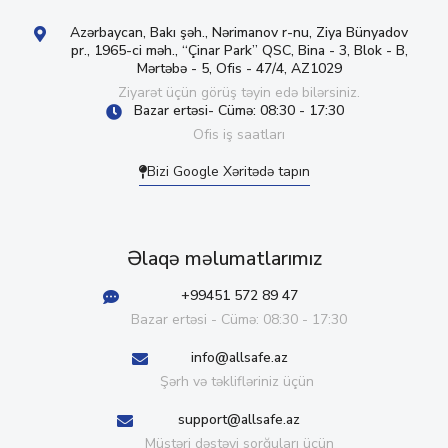
Azərbaycan, Bakı şəh., Nərimanov r-nu, Ziya Bünyadov
pr., 1965-ci məh., “Çinar Park” QSC, Bina - 3, Blok - B,
Mərtəbə - 5, Ofis - 47/4, AZ1029
Ziyarət üçün görüş təyin edə bilərsiniz.
Bazar ertəsi- Cümə: 08:30 - 17:30
Ofis iş saatları
Bizi Google Xəritədə tapın
Əlaqə məlumatlarımız
+99451 572 89 47
Bazar ertəsi - Cümə: 08:30 - 17:30
info@allsafe.az
Şərh və təklifləriniz üçün
support@allsafe.az
Müştəri dəstəyi sorğuları üçün