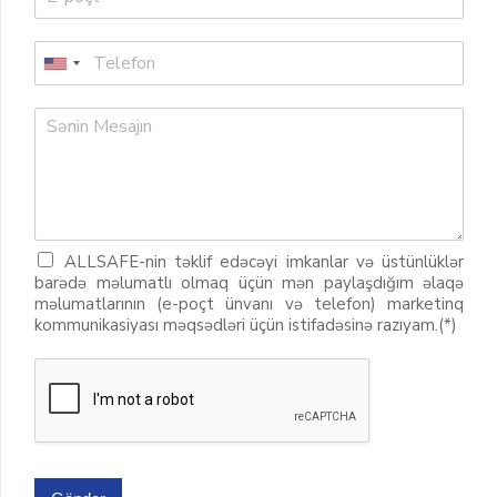
ALLSAFE-nin təklif edəcəyi imkanlar və üstünlüklər
barədə məlumatlı olmaq üçün mən paylaşdığım əlaqə
məlumatlarının (e-poçt ünvanı və telefon) marketinq
kommunikasiyası məqsədləri üçün istifadəsinə razıyam.(*)