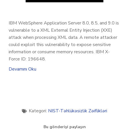
IBM WebSphere Application Server 8.0, 8.5, and 9.0 is
vulnerable to a XML External Entity Injection (XXE)
attack when processing XML data. A remote attacker
could exploit this vulnerability to expose sensitive
information or consume memory resources. IBM X-
Force ID: 196648.
Devamını Oku
Kategori:
NIST-Təhlükəsizlik Zəiflikləri
Bu gönderiyi paylaşın