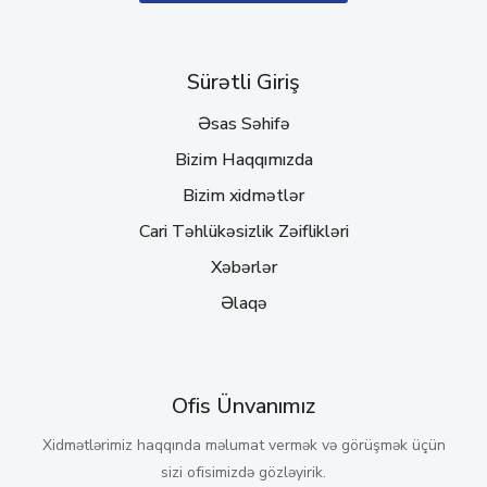
Sürətli Giriş
Əsas Səhifə
Bizim Haqqımızda
Bizim xidmətlər
Cari Təhlükəsizlik Zəiflikləri
Xəbərlər
Əlaqə
Ofis Ünvanımız
Xidmətlərimiz haqqında məlumat vermək və görüşmək üçün
sizi ofisimizdə gözləyirik.