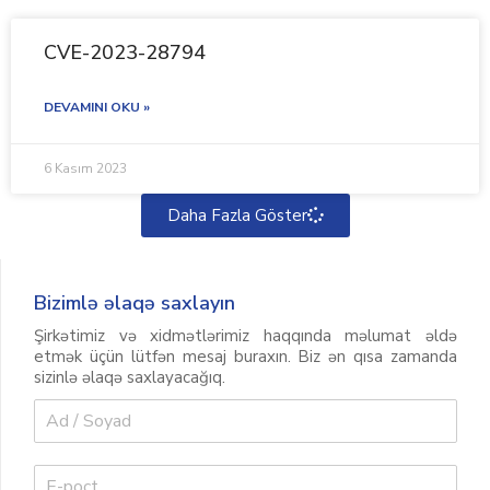
CVE-2023-28794
DEVAMINI OKU »
6 Kasım 2023
Daha Fazla Göster
Bizimlə əlaqə saxlayın
Şirkətimiz və xidmətlərimiz haqqında məlumat əldə
etmək üçün lütfən mesaj buraxın. Biz ən qısa zamanda
sizinlə əlaqə saxlayacağıq.