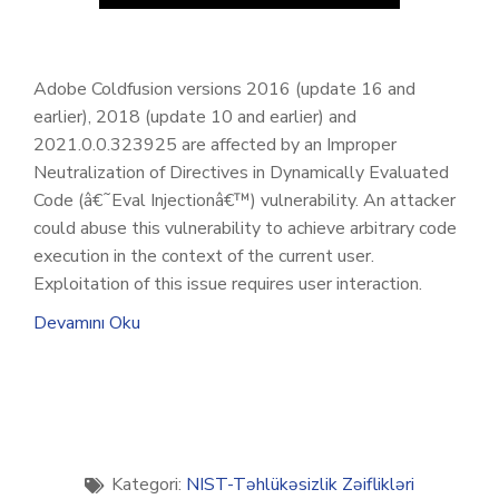
Adobe Coldfusion versions 2016 (update 16 and
earlier), 2018 (update 10 and earlier) and
2021.0.0.323925 are affected by an Improper
Neutralization of Directives in Dynamically Evaluated
Code (â€˜Eval Injectionâ€™) vulnerability. An attacker
could abuse this vulnerability to achieve arbitrary code
execution in the context of the current user.
Exploitation of this issue requires user interaction.
Devamını Oku
Kategori:
NIST-Təhlükəsizlik Zəiflikləri