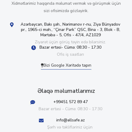
Xidmətlərimiz haqqında məlumat vermək və görüşmək üçün
sizi ofisimizdə gözləyirik.
Azərbaycan, Bakı şəh., Nərimanov r-nu, Ziya Bünyadov
pr., 1965-ci məh., “Çinar Park” QSC, Bina - 3, Blok - B,
Mərtəbə - 5, Ofis - 47/4, AZ1029
Ziyarət üçün görüş təyin edə bilərsiniz.
Bazar ertəsi- Cümə: 08:30 - 17:30
Ofis iş saatları
Bizi Google Xəritədə tapın
Əlaqə məlumatlarımız
+99451 572 89 47
Bazar ertəsi - Cümə: 08:30 - 17:30
info@allsafe.az
Şərh və təklifləriniz üçün