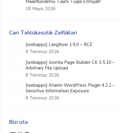
Maarifləndirmə Təlimi Təşkil Etmişdir!
18 Mayıs 2026
Cari Təhlükəsizlik Zəiflikləri
[webapps] Langflow 1.9.0 – RCE
8 Temmuz 2026
[webapps] Joomla Page Builder CK 3.5.10 –
Arbitrary File Upload
8 Temmuz 2026
[webapps] Atarim WordPress Plugin 4.2.2 –
Sensitive Information Exposure
8 Temmuz 2026
Bizi izlə