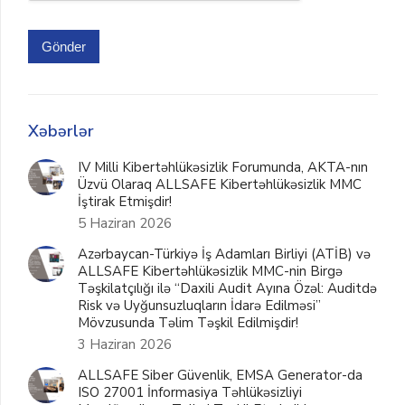
Gönder
Xəbərlər
IV Milli Kibertəhlükəsizlik Forumunda, AKTA-nın
Üzvü Olaraq ALLSAFE Kibertəhlükəsizlik MMC
İştirak Etmişdir!
5 Haziran 2026
Azərbaycan-Türkiyə İş Adamları Birliyi (ATİB) və
ALLSAFE Kibertəhlükəsizlik MMC-nin Birgə
Təşkilatçılığı ilə “Daxili Audit Ayına Özəl: Auditdə
Risk və Uyğunsuzluqların İdarə Edilməsi”
Mövzusunda Təlim Təşkil Edilmişdir!
3 Haziran 2026
ALLSAFE Siber Güvenlik, EMSA Generator-da
ISO 27001 İnformasiya Təhlükəsizliyi