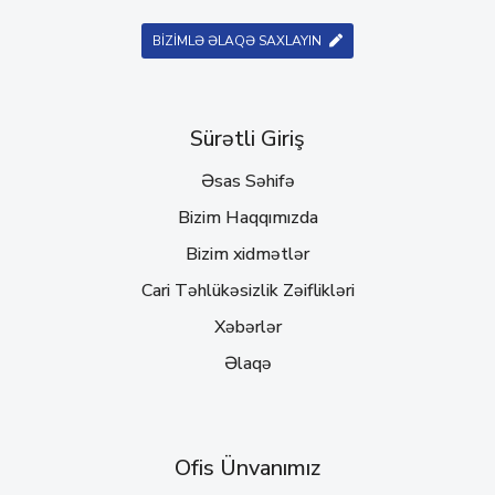
BİZİMLƏ ƏLAQƏ SAXLAYIN
Sürətli Giriş
Əsas Səhifə
Bizim Haqqımızda
Bizim xidmətlər
Cari Təhlükəsizlik Zəiflikləri
Xəbərlər
Əlaqə
Ofis Ünvanımız