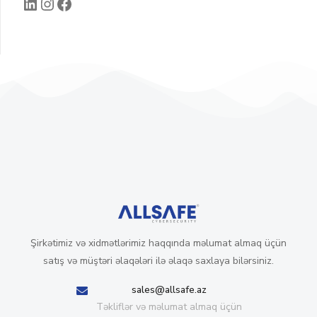
Şirkətimiz və xidmətlərimiz haqqında məlumat almaq üçün
satış və müştəri əlaqələri ilə əlaqə saxlaya bilərsiniz.
sales@allsafe.az
Təkliflər və məlumat almaq üçün