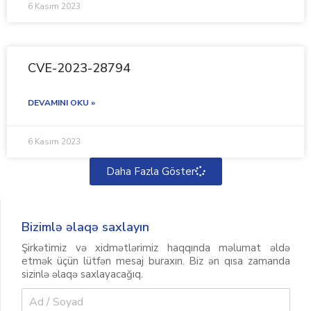
6 Kasım 2023
CVE-2023-28794
DEVAMINI OKU »
6 Kasım 2023
Daha Fazla Göster
Bizimlə əlaqə saxlayın
Şirkətimiz və xidmətlərimiz haqqında məlumat əldə
etmək üçün lütfən mesaj buraxın. Biz ən qısa zamanda
sizinlə əlaqə saxlayacağıq.