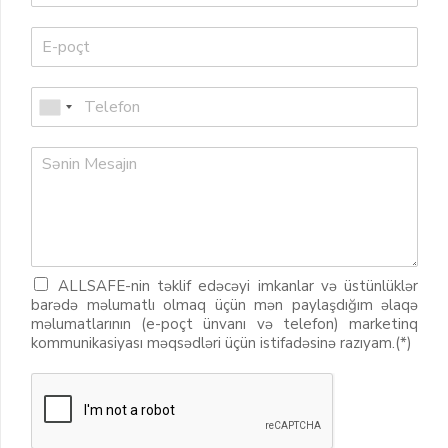
ALLSAFE-nin təklif edəcəyi imkanlar və üstünlüklər
barədə məlumatlı olmaq üçün mən paylaşdığım əlaqə
məlumatlarının (e-poçt ünvanı və telefon) marketinq
kommunikasiyası məqsədləri üçün istifadəsinə razıyam.(*)