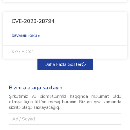
CVE-2023-28794
DEVAMINI OKU »
6 Kasım 2023
Daha Fazla Göster
Bizimlə əlaqə saxlayın
Şirkətimiz və xidmətlərimiz haqqında məlumat əldə
etmək üçün lütfən mesaj buraxın. Biz ən qısa zamanda
sizinlə əlaqə saxlayacağıq.