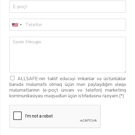
ALLSAFE-nin təklif edəcəyi imkanlar və üstünlüklər
barədə məlumatlı olmaq üçün mən paylaşdığım əlaqə
məlumatlarının (e-poçt ünvanı və telefon) marketinq
kommunikasiyası məqsədləri üçün istifadəsinə razıyam.(*)