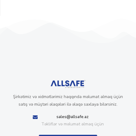
Şirkətimiz və xidmətlərimiz haqqında məlumat almaq üçün
satış və müştəri əlaqələri ilə əlaqə saxlaya bilərsiniz.
sales@allsafe.az
Təkliflər və məlumat almaq üçün