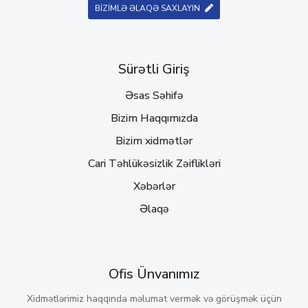
BİZİMLƏ ƏLAQƏ SAXLAYIN
Sürətli Giriş
Əsas Səhifə
Bizim Haqqımızda
Bizim xidmətlər
Cari Təhlükəsizlik Zəiflikləri
Xəbərlər
Əlaqə
Ofis Ünvanımız
Xidmətlərimiz haqqında məlumat vermək və görüşmək üçün