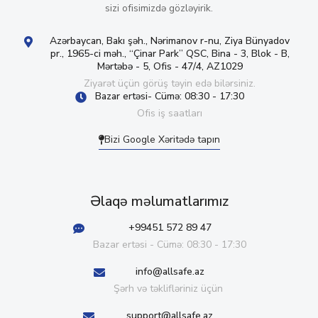
sizi ofisimizdə gözləyirik.
Azərbaycan, Bakı şəh., Nərimanov r-nu, Ziya Bünyadov
pr., 1965-ci məh., “Çinar Park” QSC, Bina - 3, Blok - B,
Mərtəbə - 5, Ofis - 47/4, AZ1029
Ziyarət üçün görüş təyin edə bilərsiniz.
Bazar ertəsi- Cümə: 08:30 - 17:30
Ofis iş saatları
Bizi Google Xəritədə tapın
Əlaqə məlumatlarımız
+99451 572 89 47
Bazar ertəsi - Cümə: 08:30 - 17:30
info@allsafe.az
Şərh və təklifləriniz üçün
support@allsafe.az