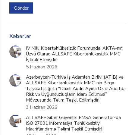
Gönder
Xəbərlər
IV Milli Kibertəhlükəsizlik Forumunda, AKTA-nın
Üzvü Olaraq ALLSAFE Kibertəhlükəsizlik MMC
İştirak Etmişdir!
5 Haziran 2026
Azərbaycan-Türkiyə İş Adamları Birliyi (ATİB) və
ALLSAFE Kibertəhlükəsizlik MMC-nin Birgə
Təşkilatçılığı ilə “Daxili Audit Ayına Özəl: Auditdə
Risk və Uyğunsuzluqların İdarə Edilməsi”
Mövzusunda Təlim Təşkil Edilmişdir!
3 Haziran 2026
ALLSAFE Siber Güvenlik, EMSA Generator-da
ISO 27001 İnformasiya Təhlükəsizliyi
Maarifləndirmə Təlimi Təşkil Etmişdir!