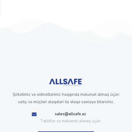
Şirkətimiz və xidmətlərimiz haqqında məlumat almaq üçün
satış və müştəri əlaqələri ilə əlaqə saxlaya bilərsiniz.
sales@allsafe.az
Təkliflər və məlumat almaq üçün