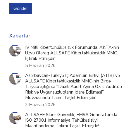
Gönder
Xəbərlər
IV Milli Kibertəhlükəsizlik Forumunda, AKTA-nın
Üzvü Olaraq ALLSAFE Kibertəhlükəsizlik MMC
İştirak Etmişdir!
5 Haziran 2026
Azərbaycan-Türkiyə İş Adamları Birliyi (ATİB) və
ALLSAFE Kibertəhlükəsizlik MMC-nin Birgə
Təşkilatçılığı ilə “Daxili Audit Ayına Özəl: Auditdə
Risk və Uyğunsuzluqların İdarə Edilməsi”
Mövzusunda Təlim Təşkil Edilmişdir!
3 Haziran 2026
ALLSAFE Siber Güvenlik, EMSA Generator-da
ISO 27001 İnformasiya Təhlükəsizliyi
Maarifləndirmə Təlimi Təşkil Etmişdir!