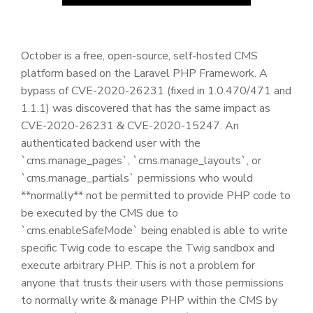
October is a free, open-source, self-hosted CMS
platform based on the Laravel PHP Framework. A
bypass of CVE-2020-26231 (fixed in 1.0.470/471 and
1.1.1) was discovered that has the same impact as
CVE-2020-26231 & CVE-2020-15247. An
authenticated backend user with the
`cms.manage_pages`, `cms.manage_layouts`, or
`cms.manage_partials` permissions who would
**normally** not be permitted to provide PHP code to
be executed by the CMS due to
`cms.enableSafeMode` being enabled is able to write
specific Twig code to escape the Twig sandbox and
execute arbitrary PHP. This is not a problem for
anyone that trusts their users with those permissions
to normally write & manage PHP within the CMS by