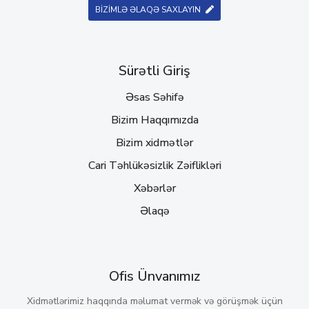
BİZİMLƏ ƏLAQƏ SAXLAYIN
Sürətli Giriş
Əsas Səhifə
Bizim Haqqımızda
Bizim xidmətlər
Cari Təhlükəsizlik Zəiflikləri
Xəbərlər
Əlaqə
Ofis Ünvanımız
Xidmətlərimiz haqqında məlumat vermək və görüşmək üçün