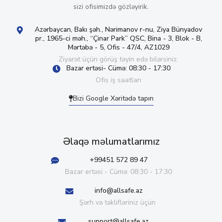
sizi ofisimizdə gözləyirik.
Azərbaycan, Bakı şəh., Nərimanov r-nu, Ziya Bünyadov
pr., 1965-ci məh., “Çinar Park” QSC, Bina - 3, Blok - B,
Mərtəbə - 5, Ofis - 47/4, AZ1029
Ziyarət üçün görüş təyin edə bilərsiniz.
Bazar ertəsi- Cümə: 08:30 - 17:30
Ofis iş saatları
Bizi Google Xəritədə tapın
Əlaqə məlumatlarımız
+99451 572 89 47
Bazar ertəsi - Cümə: 08:30 - 17:30
info@allsafe.az
Şərh və təklifləriniz üçün
support@allsafe.az