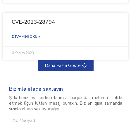
CVE-2023-28794
DEVAMINI OKU »
6 Kasım 2023
Daha Fazla Göster
Bizimlə əlaqə saxlayın
Şirkətimiz və xidmətlərimiz haqqında məlumat əldə
etmək üçün lütfən mesaj buraxın. Biz ən qısa zamanda
sizinlə əlaqə saxlayacağıq.