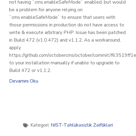
not having `cms.enableSafeMode` enabled, but would
be a problem for anyone relying on
`cms.enableSafeMode` to ensure that users with
those permissions in production do not have access to
write & execute arbitrary PHP. Issue has been patched
in Build 472 (v1.0.472) and v1.1.2. As a workaround,
apply
https://github.com/octobercms/october/commit/f63519
to your installation manually if unable to upgrade to
Build 472 or v1.1.2.
Devamını Oku
Kategori:
NIST-Təhlükəsizlik Zəiflikləri