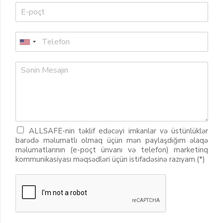
ALLSAFE-nin təklif edəcəyi imkanlar və üstünlüklər
barədə məlumatlı olmaq üçün mən paylaşdığım əlaqə
məlumatlarının (e-poçt ünvanı və telefon) marketinq
kommunikasiyası məqsədləri üçün istifadəsinə razıyam.(*)