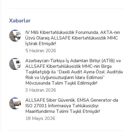
Xəbərlər
IV Milli Kibertəhlükəsizlik Forumunda, AKTA-nın
Üzvü Olaraq ALLSAFE Kibertəhlükəsizlik MMC
İştirak Etmişdir!
5 Haziran 2026
Azərbaycan-Türkiyə İş Adamları Birliyi (ATİB) və
ALLSAFE Kibertəhlükəsizlik MMC-nin Birgə
Təşkilatçılığı ilə “Daxili Audit Ayına Özəl: Auditdə
Risk və Uyğunsuzluqların İdarə Edilməsi”
Mövzusunda Təlim Təşkil Edilmişdir!
3 Haziran 2026
ALLSAFE Siber Güvenlik, EMSA Generator-da
ISO 27001 İnformasiya Təhlükəsizliyi
Maarifləndirmə Təlimi Təşkil Etmişdir!
18 Mayıs 2026