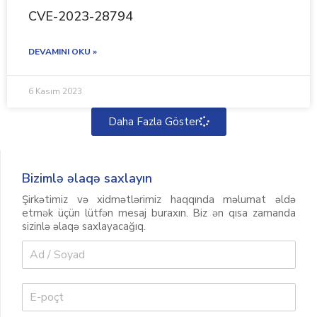
CVE-2023-28794
DEVAMINI OKU »
6 Kasım 2023
Daha Fazla Göster
Bizimlə əlaqə saxlayın
Şirkətimiz və xidmətlərimiz haqqında məlumat əldə
etmək üçün lütfən mesaj buraxın. Biz ən qısa zamanda
sizinlə əlaqə saxlayacağıq.