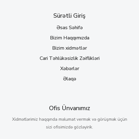
Sürətli Giriş
Əsas Səhifə
Bizim Haqqımızda
Bizim xidmətlər
Cari Təhlükəsizlik Zəiflikləri
Xəbərlər
Əlaqə
Ofis Ünvanımız
Xidmətlərimiz haqqında məlumat vermək və görüşmək üçün
sizi ofisimizdə gözləyirik.