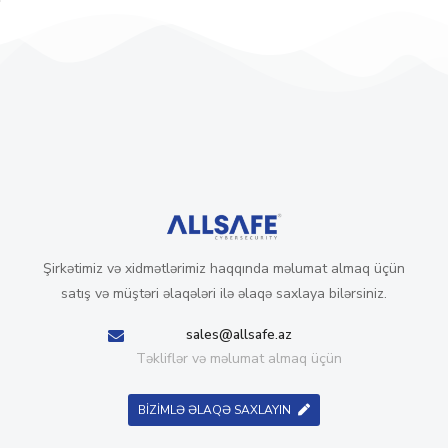
Şirkətimiz və xidmətlərimiz haqqında məlumat almaq üçün
satış və müştəri əlaqələri ilə əlaqə saxlaya bilərsiniz.
sales@allsafe.az
Təkliflər və məlumat almaq üçün
BİZİMLƏ ƏLAQƏ SAXLAYIN