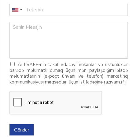
ALLSAFE-nin təklif edəcəyi imkanlar və üstünlüklər
barədə məlumatlı olmaq üçün mən paylaşdığım əlaqə
məlumatlarının (e-poçt ünvanı və telefon) marketinq
kommunikasiyası məqsədləri üçün istifadəsinə razıyam.(*)
Gönder