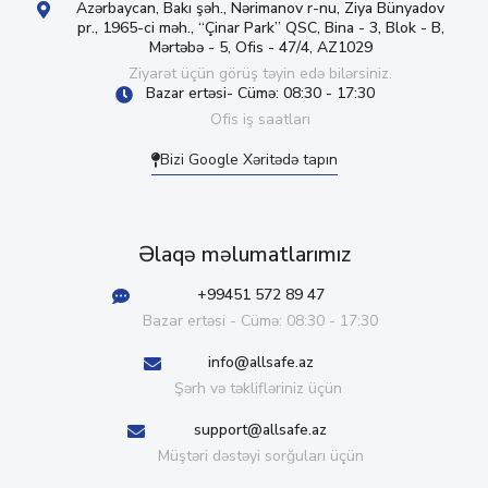
Azərbaycan, Bakı şəh., Nərimanov r-nu, Ziya Bünyadov
pr., 1965-ci məh., “Çinar Park” QSC, Bina - 3, Blok - B,
Mərtəbə - 5, Ofis - 47/4, AZ1029
Ziyarət üçün görüş təyin edə bilərsiniz.
Bazar ertəsi- Cümə: 08:30 - 17:30
Ofis iş saatları
Bizi Google Xəritədə tapın
Əlaqə məlumatlarımız
+99451 572 89 47
Bazar ertəsi - Cümə: 08:30 - 17:30
info@allsafe.az
Şərh və təklifləriniz üçün
support@allsafe.az
Müştəri dəstəyi sorğuları üçün